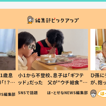
1歳息
小1から不登校、息子は「ギフテ
ひ孫に
「！？」
ッド」だった 父が“ウチ給食”を
が、抱
に「可愛
作り続ける理由とは #令和の親
「涙が
SNSで話題
ほ・とせなNEWS編集部
WS編集部
#令和の子
い」