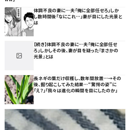
体調不良の妻に…夫「俺に全部任せろ」しか
し数時間後「なにこれ…」妻が目にした光景と
は
【続き】体調不良の妻に…夫「俺に全部任せ
ろ」しかしその後、妻が目を疑った『まさかの
光景』とは
長ネギの葉だけ収穫し、数年間放置…→その
後、掘り起こしてみた結果…“驚愕の姿”に
「え？」「我々は進化の瞬間を目にしたのか」