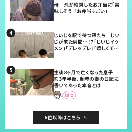
母 孫が絶賛したお弁当に「美
味しそう」「お弁当すごい」
じいじを駅で待つ孫たち じい
じが来た瞬間…！？「じいじイケ
メン」「デレッデレ」「嬉しくて可
愛くてたまらない」「幸せになれ
る」
生後8ヶ月で亡くなった息子
約3年半後、当時の妻の日記に
書いてあった本音とは
6位以降はこちら