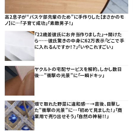
高2息子が“バスケ部先輩のため”に手作りした【まさかのモ
ノ】に…「子育て成功」「素敵男子！」
「22歳差彼氏にお弁当作りました」→開けた
ら……彼氏驚きの中身に62万表示「どこで手
に入れるんですか！？」「いやこれすごい」
ヤクルトの宅配サービスを解約。しかし数日
後…”衝撃の光景”に「一瞬ドキッ」
畑で取れた野菜に違和感…→直後、目撃し
た”衝撃の光景”に…「初めて見ました！」「商
業用で売り出せそう」「自然の神秘！！」