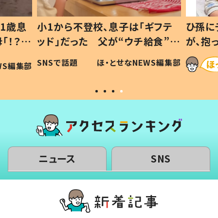
1歳息
小1から不登校、息子は「ギフテ
ひ孫に
「！？」
ッド」だった 父が“ウチ給食”を
が、抱
に「可愛
作り続ける理由とは #令和の親
「涙が
SNSで話題
ほ・とせなNEWS編集部
WS編集部
#令和の子
い」
ニュース
SNS