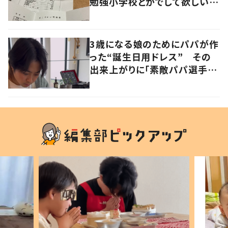
勉強小学校とかでして欲しい」
「社会勉強になりますね」の声
3歳になる娘のためにパパが作
った“誕生日用ドレス” その
出来上がりに「素敵パパ選手権
優勝」「パパさんカッコいい」の
声