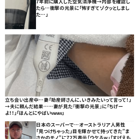
7年前に購入した空気清浄機→内部を確認し
たら…衝撃の光景に「怖すぎてゾクッとしまし
た…」
立ち会い出産中…妻「助産師さんに、いきみたいって言って！」
→夫に頼んだ結果……妻が見た『衝撃の光景』に「ちげー
よ！！」「ほんとにやばいｗｗｗ」
日本のスーパーで…オーストラリア人男性
「見つけちゃった」目を輝かせて持ってきた”ま
さかのモノ”に72万表示「ウケるw」「すげえも