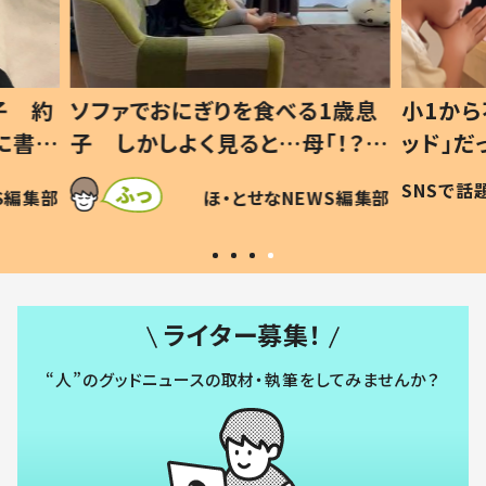
1歳息
小1から不登校、息子は「ギフテ
ひ孫に
「！？」
ッド」だった 父が“ウチ給食”を
が、抱
に「可愛
作り続ける理由とは #令和の親
「涙が
SNSで話題
ほ・とせなNEWS編集部
WS編集部
#令和の子
い」
ライター募集！
“人”のグッドニュースの取材・執筆をしてみませんか？