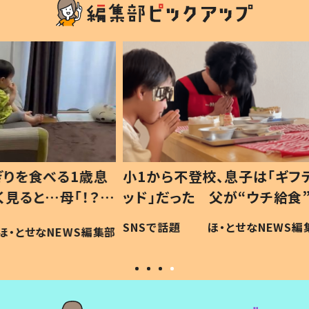
1歳息
小1から不登校、息子は「ギフテ
ひ孫に
「！？」
ッド」だった 父が“ウチ給食”を
が、抱
に「可愛
作り続ける理由とは #令和の親
「涙が
SNSで話題
ほ・とせなNEWS編集部
WS編集部
#令和の子
い」