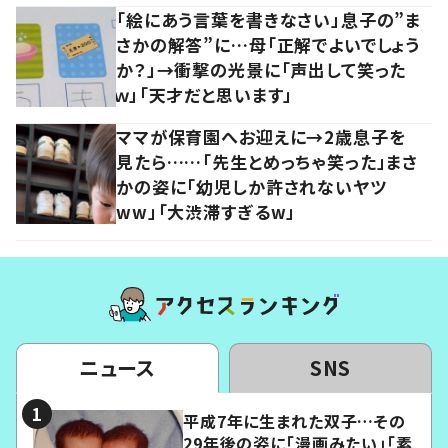
「絵にあう言葉を書きなさい」息子の”ま
さかの解答”に…母「正解でよいでしょう
か？」→衝撃の光景に「声出して笑った
ｗ」「天才だと思います」
ママが保育園へお迎えに→2歳息子を
見たら……「先生とめっちゃ笑った」まさ
かの姿に「幼児しか許されないヤツ
ww」「大渋滞すぎるw」
ニュース
SNS
平成7年に生まれた双子…その
29年後の姿に「漫画みたい」「素