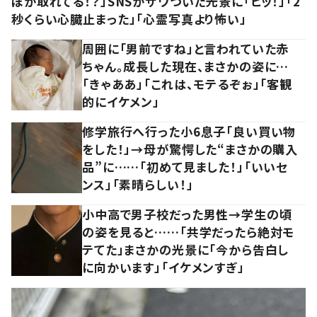
ぽが取れてる！？」SNSがザワついた光景に「ヒッ！」「2
秒くらい心臓止まった」「心霊写真より怖い」
周囲に「男前ですね」と言われていた赤
ちゃん。成長した現在、まさかの姿に…
「きゃああ」「これは、モテるぞぉ」「客観
的にイケメン」
修学旅行へ行った小6息子「良い買い物
をした！」→母が驚愕した“まさかの購入
品”に……「初めて見ました！」「いいセ
ンス」「素晴らしい！」
小中高で男子校だった男性→学生の頃
の姿を見ると……「共学だったら絶対モ
テてた」まさかの光景に「今から告白し
に向かいます」「イケメンすぎ」