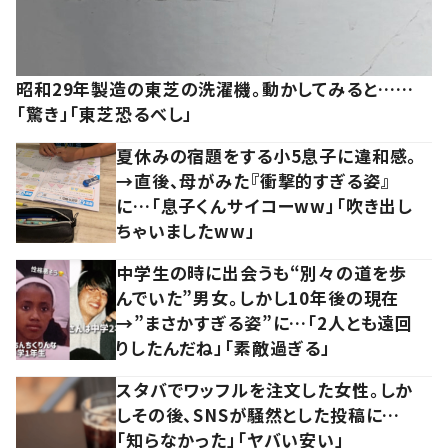
昭和29年製造の東芝の洗濯機。動かしてみると……
「驚き」「東芝恐るべし」
夏休みの宿題をする小5息子に違和感。
→直後、母がみた『衝撃的すぎる姿』
に…「息子くんサイコーww」「吹き出し
ちゃいましたww」
中学生の時に出会うも“別々の道を歩
んでいた”男女。しかし10年後の現在
→”まさかすぎる姿”に…「2人とも遠回
りしたんだね」「素敵過ぎる」
スタバでワッフルを注文した女性。しか
しその後、SNSが騒然とした投稿に…
「知らなかった」「ヤバい安い」