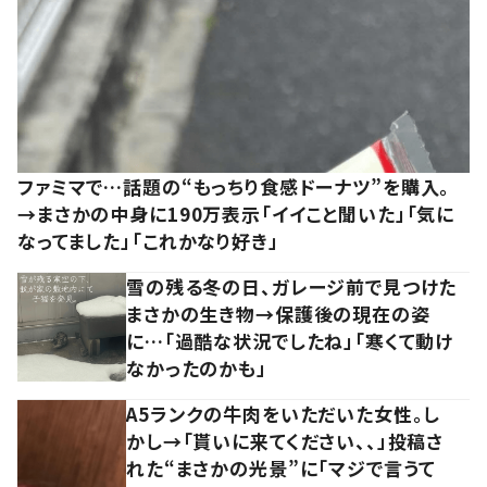
ファミマで…話題の“もっちり食感ドーナツ”を購入。
→まさかの中身に190万表示「イイこと聞いた」「気に
なってました」「これかなり好き」
雪の残る冬の日、ガレージ前で見つけた
まさかの生き物→保護後の現在の姿
に…「過酷な状況でしたね」「寒くて動け
なかったのかも」
A5ランクの牛肉をいただいた女性。し
かし→「貰いに来てください、、」投稿さ
れた“まさかの光景”に「マジで言うて