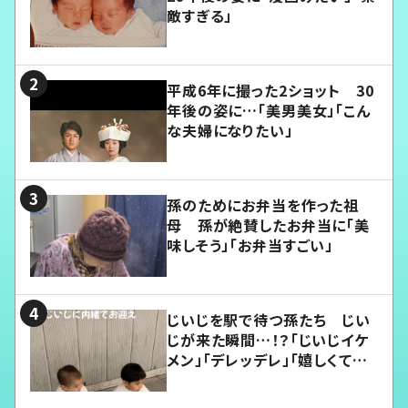
敵すぎる」
平成6年に撮った2ショット 30
年後の姿に…「美男美女」「こん
な夫婦になりたい」
孫のためにお弁当を作った祖
母 孫が絶賛したお弁当に「美
味しそう」「お弁当すごい」
じいじを駅で待つ孫たち じい
じが来た瞬間…！？「じいじイケ
メン」「デレッデレ」「嬉しくて可
愛くてたまらない」「幸せになれ
る」