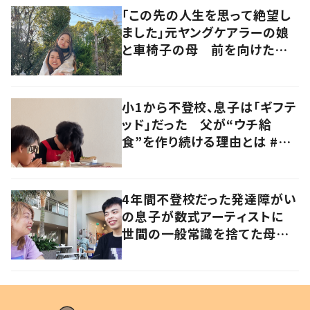
「この先の人生を思って絶望し
ました」元ヤングケアラーの娘
と車椅子の母 前を向けたきっ
かけに迫る
小1から不登校、息子は「ギフテ
ッド」だった 父が“ウチ給
食”を作り続ける理由とは #令
和の親 #令和の子
4年間不登校だった発達障がい
の息子が数式アーティストに
世間の一般常識を捨てた母子
の生き方とは