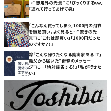
→“想定外の光景”に「びっくりするｗｗ」
「連れて行ってあげて笑」
「こんなん買ってしまう」1000円の浴衣
を衝動買い。よく見ると…“驚きの光
景”に「これは即買い」「1000円だった
のですか？！」
嫁「こんな帰りたくなる義実家ある！？」
義父から届いた“衝撃のメッセー
ジ”に…「絶対帰省する！」「私が行きた
い」