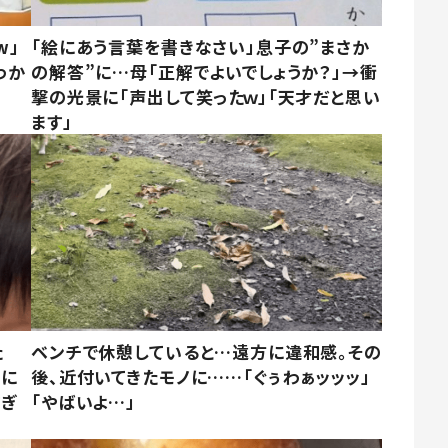
w」
「絵にあう言葉を書きなさい」息子の”まさか
わか
の解答”に…母「正解でよいでしょうか？」→衝
撃の光景に「声出して笑ったｗ」「天才だと思い
ます」
た
ベンチで休憩していると…遠方に違和感。その
姿に
後、近付いてきたモノに……「ぐぅわぁッッッ」
すぎ
「やばいよ…」