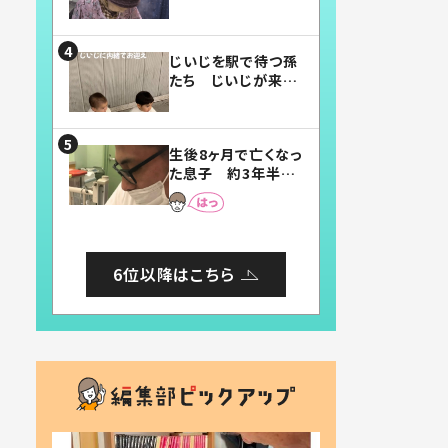
賛したお弁当に「美
味しそう」「お弁当す
ごい」
じいじを駅で待つ孫
たち じいじが来た
瞬間…！？「じいじイ
ケメン」「デレッデレ」
「嬉しくて可愛くてた
生後8ヶ月で亡くなっ
まらない」「幸せにな
た息子 約3年半
れる」
後、当時の妻の日記
に書いてあった本音
とは
6位以降はこちら