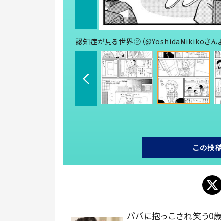
認知症が見る世界②（@YoshidaMikikoさん
この投
パパに抱っこされ笑う0