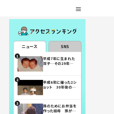
ニュース
SNS
平成7年に生まれた
双子…その29年後
の姿に「漫画みたい」
「素敵すぎる」
平成6年に撮った2シ
ョット 30年後の姿
に…「美男美女」「こ
んな夫婦になりた
い」
孫のためにお弁当を
作った祖母 孫が絶