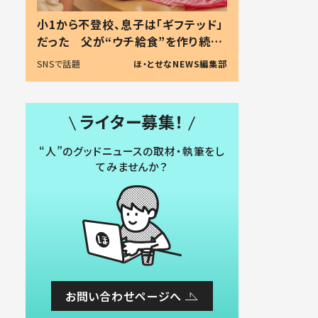
小1から不登校、息子は「ギフテッド」
だった 父が“ウチ給食”を作り続け
る理由とは #令和の親 #令和の子
SNSで話題
ほ・とせなNEWS編集部
ライター募集！
“人”のグッドニュースの取材・執筆をし
てみませんか？
お問い合わせページへ