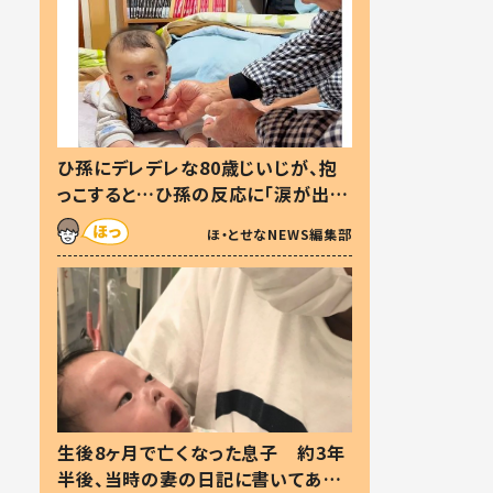
ひ孫にデレデレな80歳じいじが、抱
っこすると…ひ孫の反応に「涙が出ま
した」「可愛くて仕方ない」
ほ・とせなNEWS編集部
生後8ヶ月で亡くなった息子 約3年
半後、当時の妻の日記に書いてあっ