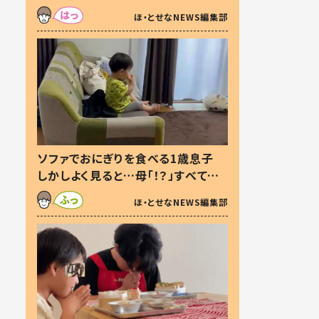
た本音とは
ほ・とせなNEWS編集部
ソファでおにぎりを食べる1歳息子
しかしよく見ると…母「！？」すべてを
察した母の投稿に「可愛いから許
ほ・とせなNEWS編集部
す！」「現行犯〜」