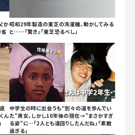
父か
昭和29年製造の東芝の洗濯機。動かしてみる
帰省
と……「驚き」「東芝恐るべし」
→直
中学生の時に出会うも“別々の道を歩んでい
くん
た”男女。しかし10年後の現在→”まさかすぎ
」
る姿”に…「2人とも遠回りしたんだね」「素敵
過ぎる」