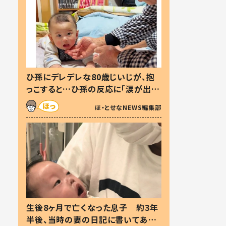
ひ孫にデレデレな80歳じいじが、抱
っこすると…ひ孫の反応に「涙が出ま
した」「可愛くて仕方ない」
ほ・とせなNEWS編集部
生後8ヶ月で亡くなった息子 約3年
半後、当時の妻の日記に書いてあっ