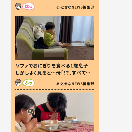
た本音とは
ほ・とせなNEWS編集部
ソファでおにぎりを食べる1歳息子
しかしよく見ると…母「！？」すべてを
察した母の投稿に「可愛いから許
ほ・とせなNEWS編集部
す！」「現行犯〜」