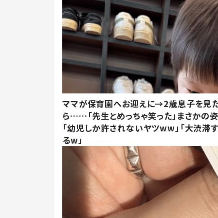
ママが保育園へお迎えに→2歳息子を見
ら……「先生とめっちゃ笑った」まさかの
「幼児しか許されないヤツww」「大渋滞
るw」