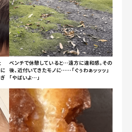
た
ベンチで休憩していると…遠方に違和感。その
姿に
後、近付いてきたモノに……「ぐぅわぁッッッ」
すぎ
「やばいよ…」