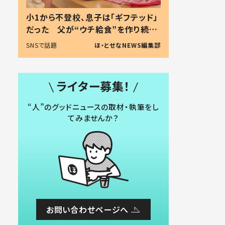
小1から不登校、息子は「ギフテッド」
だった 父が“ウチ給食”を作り続け
る理由とは #令和の親 #令和の子
SNSで話題
ほ・とせなNEWS編集部
ライター募集！
“人”のグッドニュースの取材・執筆をし
てみませんか？
お問い合わせページへ