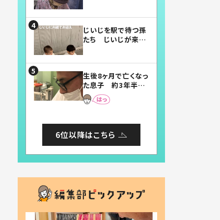
賛したお弁当に「美
味しそう」「お弁当す
ごい」
じいじを駅で待つ孫
たち じいじが来た
瞬間…！？「じいじイ
ケメン」「デレッデレ」
「嬉しくて可愛くてた
生後8ヶ月で亡くなっ
まらない」「幸せにな
た息子 約3年半
れる」
後、当時の妻の日記
に書いてあった本音
とは
6位以降はこちら