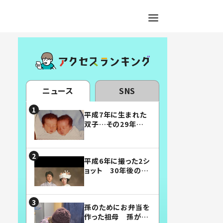
ニュース
SNS
平成7年に生まれた
双子…その29年後
の姿に「漫画みたい」
「素敵すぎる」
平成6年に撮った2シ
ョット 30年後の姿
に…「美男美女」「こ
んな夫婦になりた
い」
孫のためにお弁当を
作った祖母 孫が絶