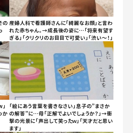
その
産婦人科で看護師さんに「綺麗なお顔」と言わ
っ
れた赤ちゃん。→成長後の姿に…「将来有望す
ぎる」「クリクリのお目目で可愛い」「渋い～！」
w」
「絵にあう言葉を書きなさい」息子の”まさか
わか
の解答”に…母「正解でよいでしょうか？」→衝
撃の光景に「声出して笑ったｗ」「天才だと思い
ます」