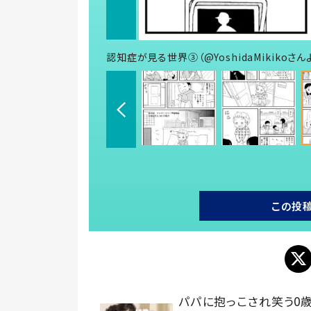
認知症が見る世界③（@YoshidaMikikoさん
この投
パパに抱っこされ笑う0