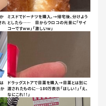
しか
ミスドでドーナツを購入。→帰宅後、分けよう
され
としたら…… 目からウロコの光景に「サイ
コーですww」「激しいw」
は
ドラッグストアで目薬を購入→目薬とは別に
さか
渡されたものに…180万表示「ほしい！」「え、
なにこれ！！」