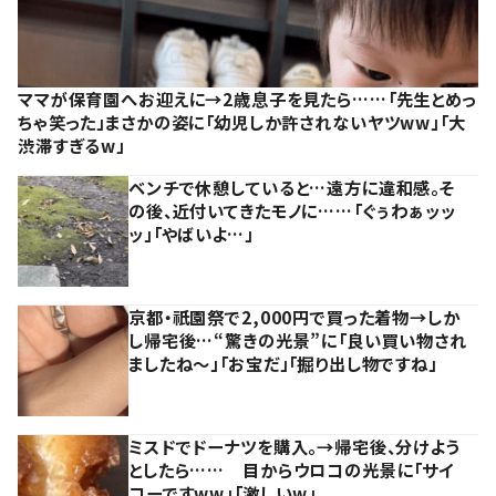
ママが保育園へお迎えに→2歳息子を見たら……「先生とめっ
ちゃ笑った」まさかの姿に「幼児しか許されないヤツww」「大
渋滞すぎるw」
ベンチで休憩していると…遠方に違和感。そ
の後、近付いてきたモノに……「ぐぅわぁッッ
ッ」「やばいよ…」
京都・祇園祭で2,000円で買った着物→しか
し帰宅後…“驚きの光景”に「良い買い物され
ましたね～」「お宝だ」「掘り出し物ですね」
ミスドでドーナツを購入。→帰宅後、分けよう
としたら…… 目からウロコの光景に「サイ
コーですww」「激しいw」