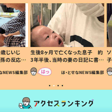
いじ
生後8ヶ月で亡くなった息子 約
ソファ
の反応に
3年半後、当時の妻の日記に書い
子 し
て仕方な
てあった本音とは
すべて
WS編集部
ほ・とせなNEWS編集部
いから