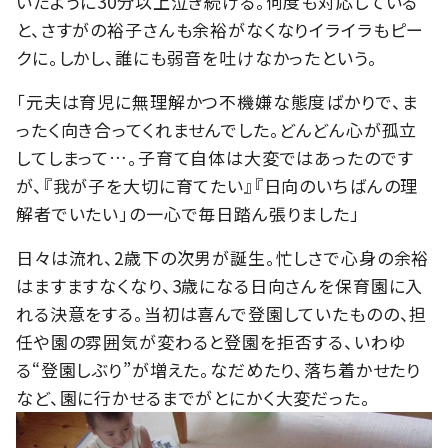
いたように30分以上泣き続ける。何度も対応している
と、さすがの裕子さんも余裕がなくなりイライラもピー
クに。しかし、誰にも弱音を吐けなかったという。
「元夫は育児に無理解かつ不機嫌な態度ばかりで、ま
ったく向き合ってくれませんでした。どんどん心が孤立
してしまって…。子育て自体は大変ではあったのです
が、『我が子を大切に育てたい』『日向のいちばんの理
解者でいたい」の一心で毎日踏ん張りました」
日々は流れ、2歳下の次男が誕生。忙しさで心身の余裕
はますますなくなり、3歳になる日向さんを保育園に入
れる決意をする。当初は喜んで登園していたものの、担
任や園の雰囲気が変わると登園を拒否する、いわゆ
る“登園しぶり”が増えた。なだめたり、落ち着かせたり
など、園に行かせるまでがとにかく大変だった。