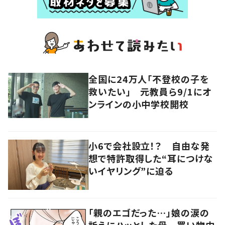
全国に24万人「不登校の子を
救いたい」 元教員ら9/1にオ
ンラインの小中学校開校
小6で会社設立！？ 自由な発
想で特許取得した“耳につけな
いイヤリング”に迫る
「親のエゴだった…」娘の涙の
訴えにハッとした母 買い物中