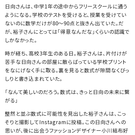
日向さんは、中学1年の途中からフリースクールに通う
ようになる。学校のテストを受けると、授業を受けてい
ないのに数学だけが80〜90点と抜きん出ていた。だ
が、裕子さんにとっては「得意なんだな」くらいの認識で
しかなかった。
時が経ち、高校3年生のある日。裕子さんは、片付けが
苦手な日向さんの部屋に散らばっている学校プリント
をなにげなく手に取る。裏を見ると数式が隙間なくびっ
しりと書き込まれていた。
「なんて美しいのだろう。数式は、きっと日向の未来に繋
がる」
整然と並ぶ数式に可能性を見出した裕子さんは、こっ
そりと撮影してInstagramに投稿。この日向さんへの
思いが、後に出会うファッションデザイナー小川結布好