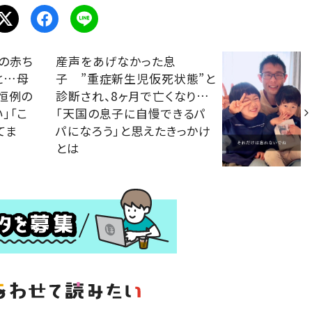
の赤ち
産声をあげなかった息
と…母
子 ”重症新生児仮死状態”と
恒例の
診断され、8ヶ月で亡くなり…
」「こ
「天国の息子に自慢できるパ
てま
パになろう」と思えたきっかけ
とは