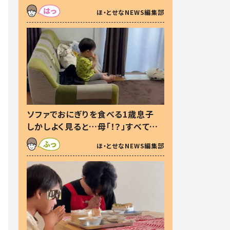
た本音とは
ほ・とせなNEWS編集部
ソファでおにぎりを食べる1歳息子
しかしよく見ると…母「！？」すべてを
察した母の投稿に「可愛いから許
ほ・とせなNEWS編集部
す！」「現行犯〜」