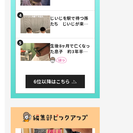
賛したお弁当に「美
味しそう」「お弁当す
ごい」
じいじを駅で待つ孫
たち じいじが来た
瞬間…！？「じいじイ
ケメン」「デレッデレ」
「嬉しくて可愛くてた
生後8ヶ月で亡くなっ
まらない」「幸せにな
た息子 約3年半
れる」
後、当時の妻の日記
に書いてあった本音
とは
6位以降はこちら