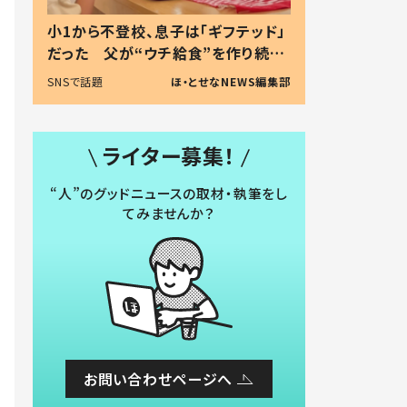
小1から不登校、息子は「ギフテッド」
だった 父が“ウチ給食”を作り続け
る理由とは #令和の親 #令和の子
SNSで話題
ほ・とせなNEWS編集部
ライター募集！
“人”のグッドニュースの取材・執筆をし
てみませんか？
お問い合わせページへ