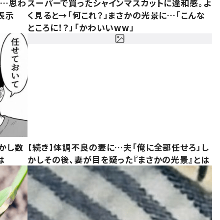
……思わ
スーパーで買ったシャインマスカットに違和感。よ
表示
く見ると→「何これ？」まさかの光景に…「こんな
ところに！？」「かわいいww」
かし数
【続き】体調不良の妻に…夫「俺に全部任せろ」し
は
かしその後、妻が目を疑った『まさかの光景』とは