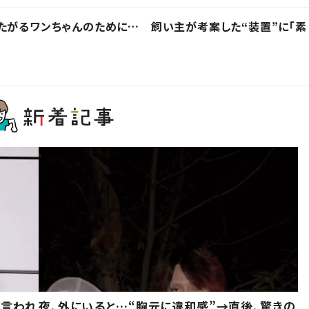
たがるワンちゃんのために… 飼い主が考案した“装置”に「素
と言われ
夜、外にいると…“胸元に違和感”→直後、驚きの