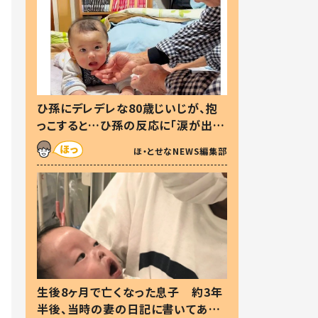
ひ孫にデレデレな80歳じいじが、抱
っこすると…ひ孫の反応に「涙が出ま
した」「可愛くて仕方ない」
ほ・とせなNEWS編集部
生後8ヶ月で亡くなった息子 約3年
半後、当時の妻の日記に書いてあっ