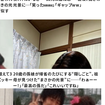
驚きの光
光景に…「笑ったｗｗｗ」「ギャップww」
「似す
植えて3
20歳の孫娘が帰省のたびにする“隠しごと”。祖
ズッキー
母が見つけた“まさかの光景”に……「わぁーー
ー！」「最高の孫だ」「これいいですね」