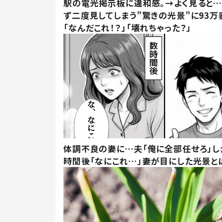
駅の電光掲示板に違和感。→よく見ると
ず二度見してしまう”驚きの光景”に93万
「なんだこれ！？」「壊れちゃった？」
体調不良の妻に…夫「俺に全部任せろ」し
時間後「なにこれ…」妻が目にした光景と