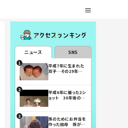
ニュース
SNS
平成7年に生まれた
双子…その29年後
の姿に「漫画みたい」
「素敵すぎる」
平成6年に撮った2シ
ョット 30年後の姿
に…「美男美女」「こ
んな夫婦になりた
い」
孫のためにお弁当を
作った祖母 孫が絶