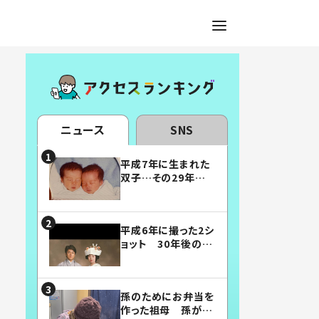
ニュース
SNS
平成7年に生まれた
双子…その29年後
の姿に「漫画みたい」
「素敵すぎる」
平成6年に撮った2シ
ョット 30年後の姿
に…「美男美女」「こ
んな夫婦になりた
い」
孫のためにお弁当を
作った祖母 孫が絶