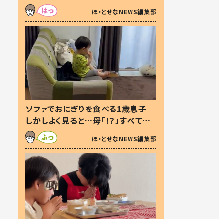
た本音とは
ほ・とせなNEWS編集部
ソファでおにぎりを食べる1歳息子
しかしよく見ると…母「！？」すべてを
察した母の投稿に「可愛いから許
ほ・とせなNEWS編集部
す！」「現行犯〜」