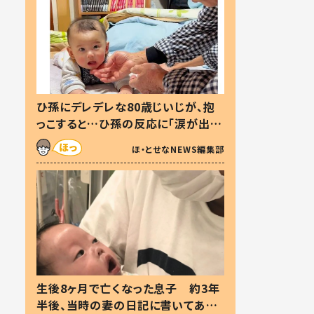
ひ孫にデレデレな80歳じいじが、抱
っこすると…ひ孫の反応に「涙が出ま
した」「可愛くて仕方ない」
ほ・とせなNEWS編集部
生後8ヶ月で亡くなった息子 約3年
半後、当時の妻の日記に書いてあっ