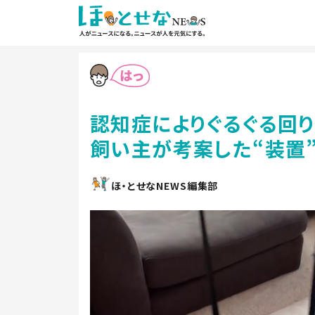
認知症によりぐるぐる回
飼い主が考案した“装置”
ほ・とせなNEWS編集部