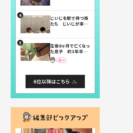
賛したお弁当に「美
味しそう」「お弁当す
ごい」
じいじを駅で待つ孫
たち じいじが来た
瞬間…！？「じいじイ
ケメン」「デレッデレ」
「嬉しくて可愛くてた
生後8ヶ月で亡くなっ
まらない」「幸せにな
た息子 約3年半
れる」
後、当時の妻の日記
に書いてあった本音
とは
6位以降はこちら