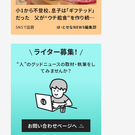
小1から不登校、息子は「ギフテッド」
だった 父が“ウチ給食”を作り続け
る理由とは #令和の親 #令和の子
SNSで話題
ほ・とせなNEWS編集部
ライター募集！
“人”のグッドニュースの取材・執筆をし
てみませんか？
お問い合わせページへ