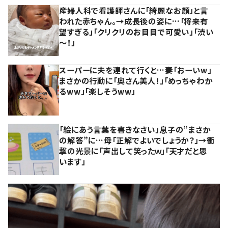
産婦人科で看護師さんに「綺麗なお顔」と言
われた赤ちゃん。→成長後の姿に…「将来有
望すぎる」「クリクリのお目目で可愛い」「渋い
～！」
スーパーに夫を連れて行くと…妻「おーいw」
まさかの行動に「奥さん美人！」「めっちゃわか
るww」「楽しそうww」
「絵にあう言葉を書きなさい」息子の”まさか
の解答”に…母「正解でよいでしょうか？」→衝
撃の光景に「声出して笑ったｗ」「天才だと思
います」