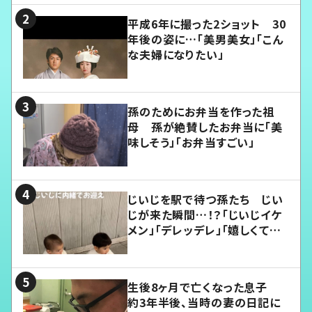
平成6年に撮った2ショット 30
年後の姿に…「美男美女」「こん
な夫婦になりたい」
孫のためにお弁当を作った祖
母 孫が絶賛したお弁当に「美
味しそう」「お弁当すごい」
じいじを駅で待つ孫たち じい
じが来た瞬間…！？「じいじイケ
メン」「デレッデレ」「嬉しくて可
愛くてたまらない」「幸せになれ
る」
生後8ヶ月で亡くなった息子
約3年半後、当時の妻の日記に