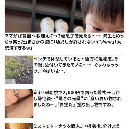
ママが保育園へお迎えに→2歳息子を見たら……「先生とめっ
ちゃ笑った」まさかの姿に「幼児しか許されないヤツww」「大
渋滞すぎるw」
ベンチで休憩していると…遠方に違和感。そ
の後、近付いてきたモノに……「ぐぅわぁッッ
ッ」「やばいよ…」
京都・祇園祭で2,000円で買った着物→しか
し帰宅後…“驚きの光景”に「良い買い物され
ましたね～」「お宝だ」「掘り出し物ですね」
ミスドでドーナツを購入。→帰宅後、分けよう