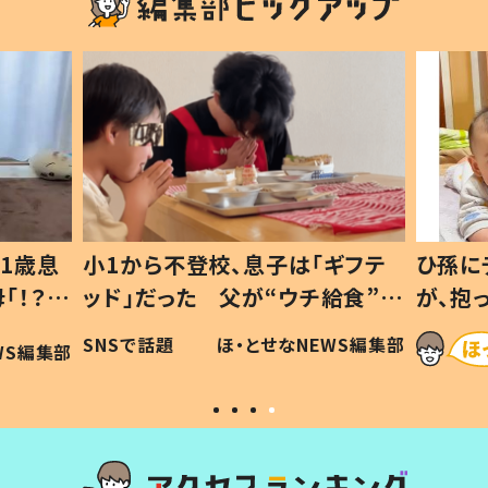
1歳息
小1から不登校、息子は「ギフテ
ひ孫に
「！？」
ッド」だった 父が“ウチ給食”を
が、抱
に「可愛
作り続ける理由とは #令和の親
「涙が
SNSで話題
ほ・とせなNEWS編集部
WS編集部
#令和の子
い」