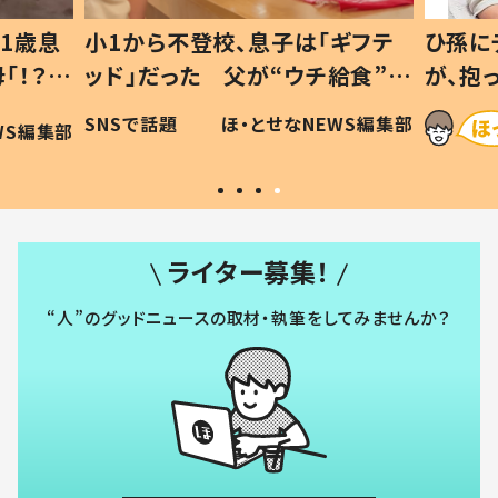
1歳息
小1から不登校、息子は「ギフテ
ひ孫に
「！？」
ッド」だった 父が“ウチ給食”を
が、抱
に「可愛
作り続ける理由とは #令和の親
「涙が
SNSで話題
ほ・とせなNEWS編集部
WS編集部
#令和の子
い」
ライター募集！
“人”のグッドニュースの取材・執筆をしてみませんか？