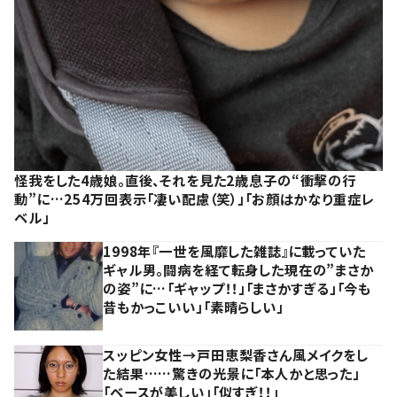
怪我をした4歳娘。直後、それを見た2歳息子の“衝撃の行
動”に…254万回表示「凄い配慮（笑）」「お顔はかなり重症レ
ベル」
1998年『一世を風靡した雑誌』に載っていた
ギャル男。闘病を経て転身した現在の”まさか
の姿”に…「ギャップ！！」「まさかすぎる」「今も
昔もかっこいい」「素晴らしい」
スッピン女性→戸田恵梨香さん風メイクをし
た結果……驚きの光景に「本人かと思った」
「ベースが美しい」「似すぎ！！」