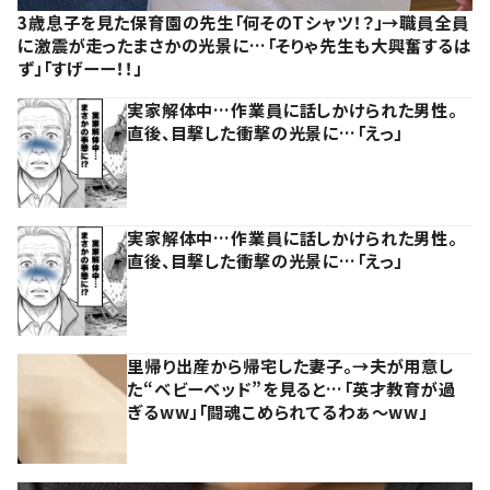
3歳息子を見た保育園の先生「何そのTシャツ！？」→職員全員
に激震が走ったまさかの光景に…「そりゃ先生も大興奮するは
ず」「すげーー！！」
実家解体中…作業員に話しかけられた男性。
直後、目撃した衝撃の光景に…「えっ」
実家解体中…作業員に話しかけられた男性。
直後、目撃した衝撃の光景に…「えっ」
里帰り出産から帰宅した妻子。→夫が用意し
た“ベビーベッド”を見ると…「英才教育が過
ぎるww」「闘魂こめられてるわぁ～ww」