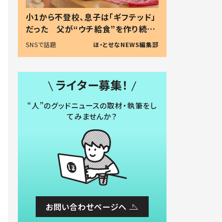
小1から不登校、息子は「ギフテッド」
だった 父が“ウチ給食”を作り続け
る理由とは #令和の親 #令和の子
SNSで話題
ほ・とせなNEWS編集部
ライター募集！
“人”のグッドニュースの取材・執筆をし
てみませんか？
お問い合わせページへ