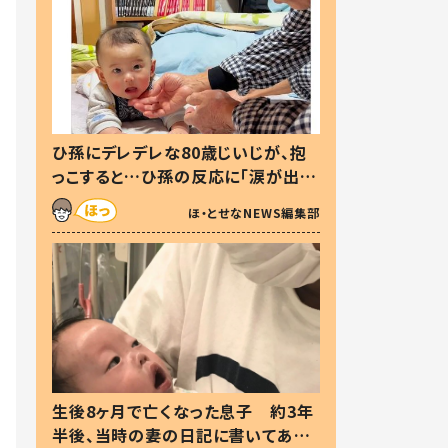
ひ孫にデレデレな80歳じいじが、抱
っこすると…ひ孫の反応に「涙が出ま
した」「可愛くて仕方ない」
ほ・とせなNEWS編集部
生後8ヶ月で亡くなった息子 約3年
半後、当時の妻の日記に書いてあっ