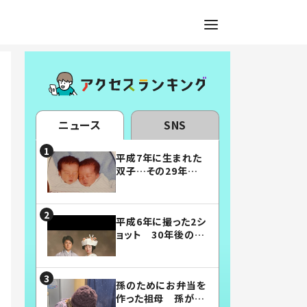
ニュース
SNS
平成7年に生まれた
双子…その29年後
の姿に「漫画みたい」
「素敵すぎる」
平成6年に撮った2シ
ョット 30年後の姿
に…「美男美女」「こ
んな夫婦になりた
い」
孫のためにお弁当を
作った祖母 孫が絶