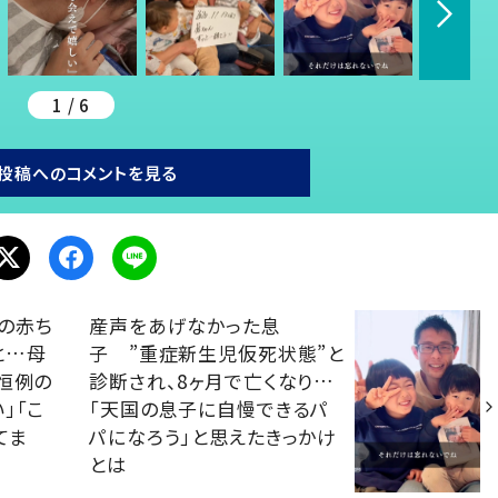
1 / 6
投稿へのコメントを見る
の赤ち
産声をあげなかった息
と…母
子 ”重症新生児仮死状態”と
恒例の
診断され、8ヶ月で亡くなり…
」「こ
「天国の息子に自慢できるパ
てま
パになろう」と思えたきっかけ
とは