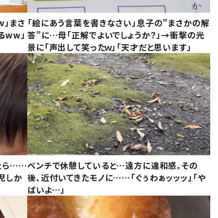
w」まさ
「絵にあう言葉を書きなさい」息子の”まさかの解
るww」
答”に…母「正解でよいでしょうか？」→衝撃の光
景に「声出して笑ったｗ」「天才だと思います」
たら……
ベンチで休憩していると…遠方に違和感。その
児しか
後、近付いてきたモノに……「ぐぅわぁッッッ」「や
ばいよ…」