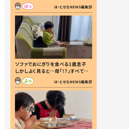
た本音とは
ほ・とせなNEWS編集部
ソファでおにぎりを食べる1歳息子
しかしよく見ると…母「！？」すべてを
察した母の投稿に「可愛いから許
ほ・とせなNEWS編集部
す！」「現行犯〜」