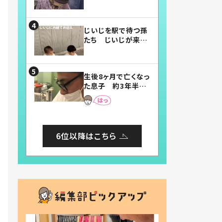
賛したお弁当に「美
味しそう」「お弁当す
ごい」
じいじを駅で待つ孫
たち じいじが来た
瞬間…！？「じいじイ
ケメン」「デレッデレ」
「嬉しくて可愛くてた
生後8ヶ月で亡くなっ
まらない」「幸せにな
た息子 約3年半
れる」
後、当時の妻の日記
に書いてあった本音
とは
6位以降はこちら