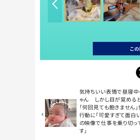
この
気持ちいい表情で昼寝中
ゃん しかし目が覚める
「何回見ても飽きません」
行動に「可愛すぎて面白い
の映像で仕事を乗り切っ
す」