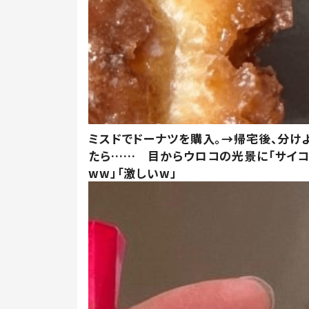
ミスドでドーナツを購入。→帰宅後、分け
たら…… 目からウロコの光景に「サイコ
ww」「激しいw」