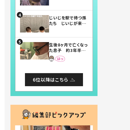
賛したお弁当に「美
味しそう」「お弁当す
ごい」
じいじを駅で待つ孫
たち じいじが来た
瞬間…！？「じいじイ
ケメン」「デレッデレ」
「嬉しくて可愛くてた
生後8ヶ月で亡くなっ
まらない」「幸せにな
た息子 約3年半
れる」
後、当時の妻の日記
に書いてあった本音
とは
6位以降はこちら