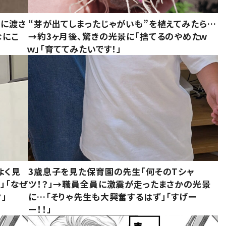
別に渡さ
“芽が出てしまったじゃがいも”を植えてみたら…
なにこ
→約3ヶ月後、驚きの光景に「捨てるのやめたｗ
ｗ」「育ててみたいです！」
よく見
3歳息子を見た保育園の先生「何そのTシャ
」「なぜ
ツ！？」→職員全員に激震が走ったまさかの光景
」
に…「そりゃ先生も大興奮するはず」「すげー
ー！！」