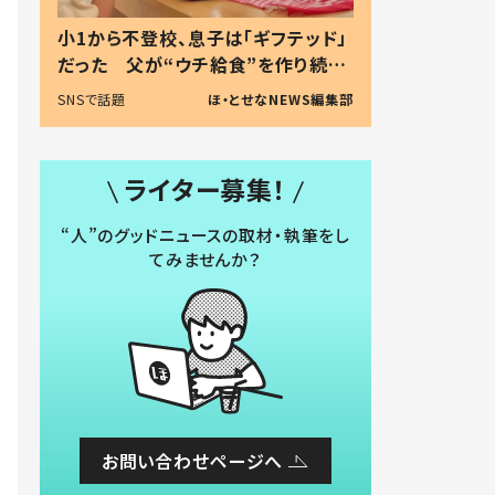
小1から不登校、息子は「ギフテッド」
だった 父が“ウチ給食”を作り続け
る理由とは #令和の親 #令和の子
SNSで話題
ほ・とせなNEWS編集部
ライター募集！
“人”のグッドニュースの取材・執筆をし
てみませんか？
お問い合わせページへ