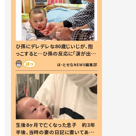
ひ孫にデレデレな80歳じいじが、抱
っこすると…ひ孫の反応に「涙が出ま
した」「可愛くて仕方ない」
ほ・とせなNEWS編集部
生後8ヶ月で亡くなった息子 約3年
半後、当時の妻の日記に書いてあっ