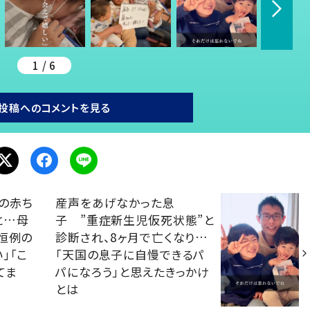
1 / 6
投稿へのコメントを見る
の赤ち
産声をあげなかった息
と…母
子 ”重症新生児仮死状態”と
恒例の
診断され、8ヶ月で亡くなり…
」「こ
「天国の息子に自慢できるパ
てま
パになろう」と思えたきっかけ
とは