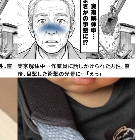
性。直
実家解体中…作業員に話しかけられた男性。直
後、目撃した衝撃の光景に…「えっ」