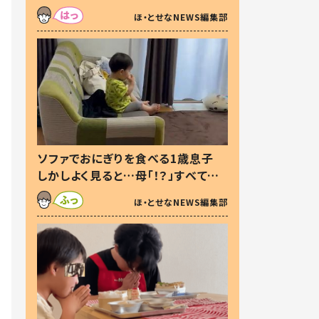
た本音とは
ほ・とせなNEWS編集部
ソファでおにぎりを食べる1歳息子
しかしよく見ると…母「！？」すべてを
察した母の投稿に「可愛いから許
ほ・とせなNEWS編集部
す！」「現行犯〜」