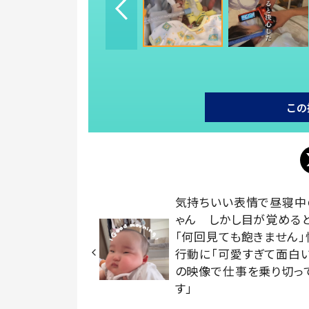
この
気持ちいい表情で昼寝中
ゃん しかし目が覚める
「何回見ても飽きません」
行動に「可愛すぎて面白い
の映像で仕事を乗り切っ
す」