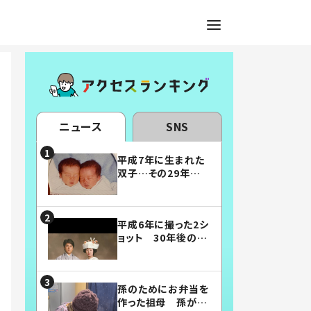
ニュース
SNS
平成7年に生まれた
双子…その29年後
の姿に「漫画みたい」
「素敵すぎる」
平成6年に撮った2シ
ョット 30年後の姿
に…「美男美女」「こ
んな夫婦になりた
い」
孫のためにお弁当を
作った祖母 孫が絶