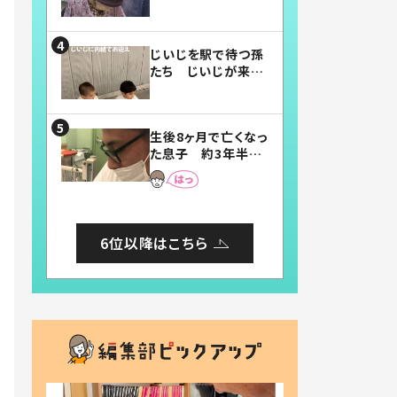
賛したお弁当に「美
味しそう」「お弁当す
ごい」
じいじを駅で待つ孫
たち じいじが来た
瞬間…！？「じいじイ
ケメン」「デレッデレ」
「嬉しくて可愛くてた
生後8ヶ月で亡くなっ
まらない」「幸せにな
た息子 約3年半
れる」
後、当時の妻の日記
に書いてあった本音
とは
6位以降はこちら