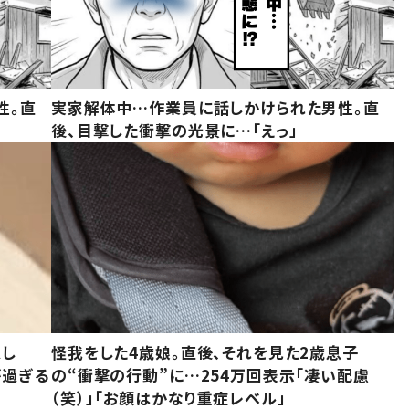
性。直
実家解体中…作業員に話しかけられた男性。直
後、目撃した衝撃の光景に…「えっ」
意し
怪我をした4歳娘。直後、それを見た2歳息子
が過ぎる
の“衝撃の行動”に…254万回表示「凄い配慮
（笑）」「お顔はかなり重症レベル」