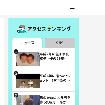
ニュース
SNS
平成7年に生まれた
双子…その29年後
の姿に「漫画みたい」
「素敵すぎる」
平成6年に撮った2シ
ョット 30年後の姿
に…「美男美女」「こ
んな夫婦になりた
い」
孫のためにお弁当を
作った祖母 孫が絶