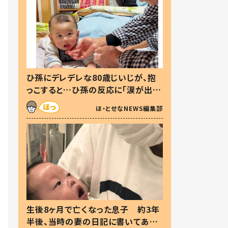
ひ孫にデレデレな80歳じいじが、抱
っこすると…ひ孫の反応に「涙が出ま
した」「可愛くて仕方ない」
ほ・とせなNEWS編集部
生後8ヶ月で亡くなった息子 約3年
半後、当時の妻の日記に書いてあっ