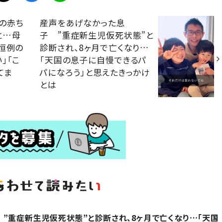
の赤ち
産声をあげなかった息
と…母
子 ”重症新生児仮死状態”と
恒例の
診断され、8ヶ月で亡くなり…
」「こ
「天国の息子に自慢できるパ
てま
パになろう」と思えたきっかけ
とは
”重症新生児仮死状態”と診断され、8ヶ月で亡くなり…「天国