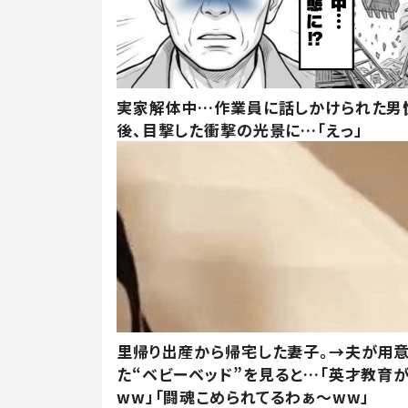
実家解体中…作業員に話しかけられた男
後、目撃した衝撃の光景に…「えっ」
里帰り出産から帰宅した妻子。→夫が用
た“ベビーベッド”を見ると…「英才教育
ww」「闘魂こめられてるわぁ～ww」