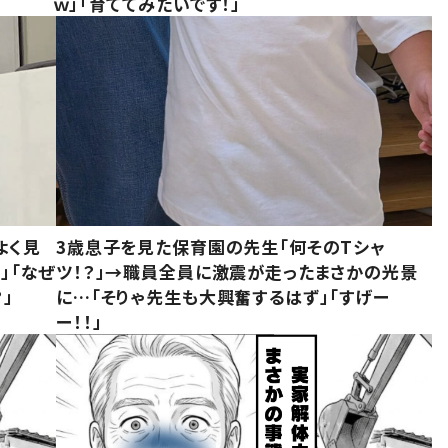
ｗ」「育ててみたいです！」
よく見
3歳息子を見た保育園の先生「何そのTシャ
」「なぜ
ツ！？」→職員全員に激震が走ったまさかの光景
」
に…「そりゃ先生も大興奮するはず」「すげー
ー！！」