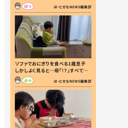
た本音とは
ほ・とせなNEWS編集部
ソファでおにぎりを食べる1歳息子
しかしよく見ると…母「！？」すべてを
察した母の投稿に「可愛いから許
ほ・とせなNEWS編集部
す！」「現行犯〜」