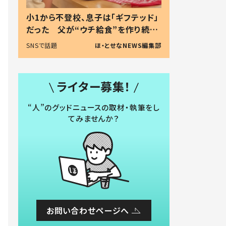
小1から不登校、息子は「ギフテッド」
だった 父が“ウチ給食”を作り続け
る理由とは #令和の親 #令和の子
SNSで話題
ほ・とせなNEWS編集部
ライター募集！
“人”のグッドニュースの取材・執筆をし
てみませんか？
お問い合わせページへ