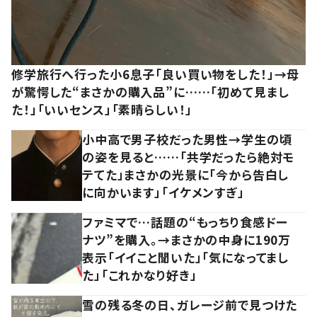
修学旅行へ行った小6息子「良い買い物をした！」→母
が驚愕した“まさかの購入品”に……「初めて見まし
た！」「いいセンス」「素晴らしい！」
小中高で男子校だった男性→学生の頃
の姿を見ると……「共学だったら絶対モ
テてた」まさかの光景に「今から告白し
に向かいます」「イケメンすぎ」
ファミマで…話題の“もっちり食感ドー
ナツ”を購入。→まさかの中身に190万
表示「イイこと聞いた」「気になってまし
た」「これかなり好き」
雪の残る冬の日、ガレージ前で見つけた