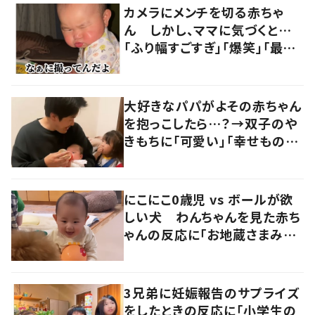
カメラにメンチを切る赤ちゃ
ん しかし、ママに気づくと…
「ふり幅すごすぎ」「爆笑」「最高
にかわいい」
大好きなパパがよその赤ちゃん
を抱っこしたら…？→双子のや
きもちに「可愛い」「幸せもの」
の声
にこにこ0歳児 vs ボールが欲
しい犬 わんちゃんを見た赤ち
ゃんの反応に「お地蔵さまみた
い」「癒やされる」の声
3兄弟に妊娠報告のサプライズ
をしたときの反応に「小学生の