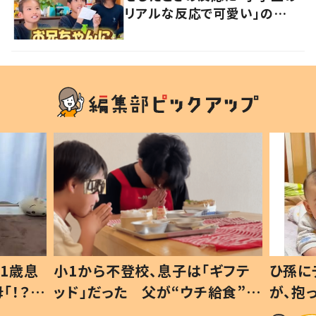
リアルな反応で可愛い」の
声 “兄になる”と分かった3兄
弟のその後の変化についても
聞いた
1歳息
小1から不登校、息子は「ギフテ
ひ孫に
「！？」
ッド」だった 父が“ウチ給食”を
が、抱
に「可愛
作り続ける理由とは #令和の親
「涙が