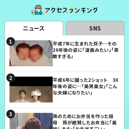
ニュース
SNS
平成7年に生まれた双子…その
29年後の姿に「漫画みたい」「素
敵すぎる」
平成6年に撮った2ショット 30
年後の姿に…「美男美女」「こん
な夫婦になりたい」
孫のためにお弁当を作った祖
母 孫が絶賛したお弁当に「美
味しそう」「お弁当すごい」