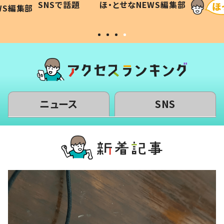
SNSで話題
ほ・とせなNEWS編集部
WS編集部
#令和の子
い」
ニュース
SNS