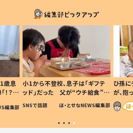
1歳息
小1から不登校、息子は「ギフテ
ひ孫に
「！？」
ッド」だった 父が“ウチ給食”を
が、抱
に「可愛
作り続ける理由とは #令和の親
「涙が
SNSで話題
ほ・とせなNEWS編集部
WS編集部
#令和の子
い」