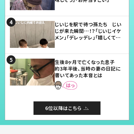
じいじを駅で待つ孫たち じい
じが来た瞬間…！？「じいじイケ
メン」「デレッデレ」「嬉しくて可
愛くてたまらない」「幸せになれ
る」
生後8ヶ月で亡くなった息子
約3年半後、当時の妻の日記に
書いてあった本音とは
6位以降はこちら