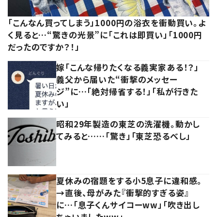
「こんなん買ってしまう」1000円の浴衣を衝動買い。よ
く見ると…“驚きの光景”に「これは即買い」「1000円
だったのですか？！」
嫁「こんな帰りたくなる義実家ある！？」
義父から届いた“衝撃のメッセー
ジ”に…「絶対帰省する！」「私が行きた
い」
昭和29年製造の東芝の洗濯機。動かし
てみると……「驚き」「東芝恐るべし」
夏休みの宿題をする小5息子に違和感。
→直後、母がみた『衝撃的すぎる姿』
に…「息子くんサイコーww」「吹き出し
ちゃいましたww」