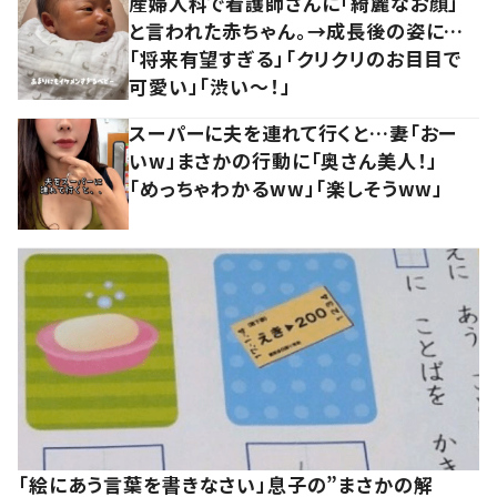
産婦人科で看護師さんに「綺麗なお顔」
と言われた赤ちゃん。→成長後の姿に…
「将来有望すぎる」「クリクリのお目目で
可愛い」「渋い～！」
スーパーに夫を連れて行くと…妻「おー
いw」まさかの行動に「奥さん美人！」
「めっちゃわかるww」「楽しそうww」
「絵にあう言葉を書きなさい」息子の”まさかの解