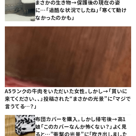
まさかの生き物→保護後の現在の姿
に…「過酷な状況でしたね」「寒くて動け
なかったのかも」
A5ランクの牛肉をいただいた女性。しかし→「貰いに
来てください、、」投稿された“まさかの光景”に「マジで
言うてる…？」
布団カバーを購入。しかし帰宅後→高1
娘「このカバーなんか怖くない？」よく見
ると…”衝撃の光景”に「吹き出しました