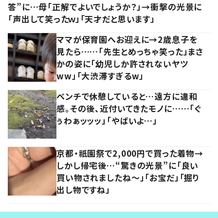
答”に…母「正解でよいでしょうか？」→衝撃の光景に
「声出して笑ったｗ」「天才だと思います」
ママが保育園へお迎えに→2歳息子を
見たら……「先生とめっちゃ笑った」まさ
かの姿に「幼児しか許されないヤツ
ww」「大渋滞すぎるw」
ベンチで休憩していると…遠方に違和
感。その後、近付いてきたモノに……「ぐ
ぅわぁッッッ」「やばいよ…」
京都・祇園祭で2,000円で買った着物→
しかし帰宅後…“驚きの光景”に「良い
買い物されましたね～」「お宝だ」「掘り
出し物ですね」