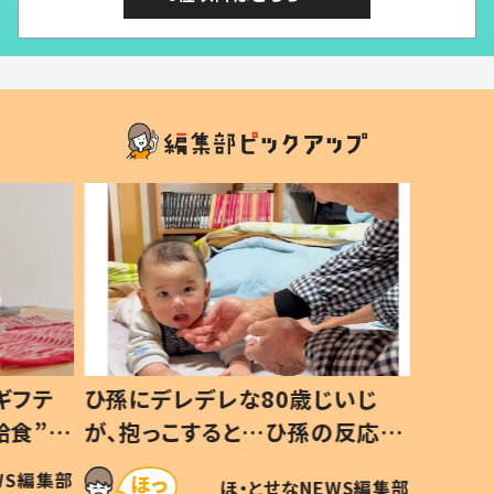
じいじ
生後8ヶ月で亡くなった息子 約
ソファ
の反応に
3年半後、当時の妻の日記に書い
子 し
て仕方な
てあった本音とは
すべて
WS編集部
ほ・とせなNEWS編集部