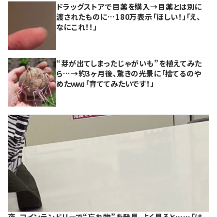
ドラッグストアで目薬を購入→目薬とは別に
渡されたものに…180万表示「ほしい！」「え、
なにこれ！！」
“芽が出てしまったじゃがいも”を植えてみた
ら…→約3ヶ月後、驚きの光景に「捨てるのや
めたｗｗ」「育ててみたいです！」
夜、コインランドリーで“忘れ物”を発見。よく見ると……「は