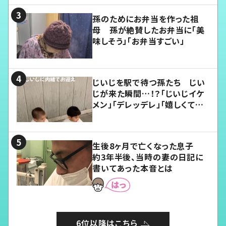
孫のためにお弁当を作った祖
母 孫が絶賛したお弁当に「美
味しそう」「お弁当すごい」
じいじを駅で待つ孫たち じい
じが来た瞬間…！？「じいじイケ
メン」「デレッデレ」「嬉しくて可
愛くてたまらない」「幸せになれ
る」
生後8ヶ月で亡くなった息子
約3年半後、当時の妻の日記に
書いてあった本音とは
6位以降はこちら