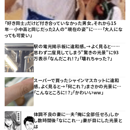
「好き同士」だけど付き合っていなかった男女。それから15
年…小中高と同じだった2人の“現在の姿”に……「大人にな
っても可愛い」
駅の電光掲示板に違和感。→よく見ると……
思わず二度見してしまう”驚きの光景”に93
万表示「なんだこれ！？」「壊れちゃった？」
スーパーで買ったシャインマスカットに違和
感。よく見ると→「何これ？」まさかの光景に…
「こんなところに！？」「かわいいww」
体調不良の妻に…夫「俺に全部任せろ」しか
し数時間後「なにこれ…」妻が目にした光景と
は