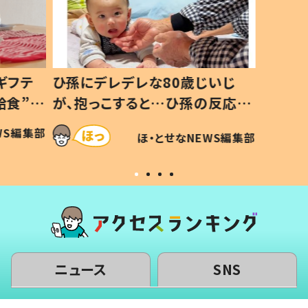
いじ
生後8ヶ月で亡くなった息子 約
ソファ
の反応に
3年半後、当時の妻の日記に書い
子 し
て仕方な
てあった本音とは
すべて
WS編集部
ほ・とせなNEWS編集部
いから
ニュース
SNS