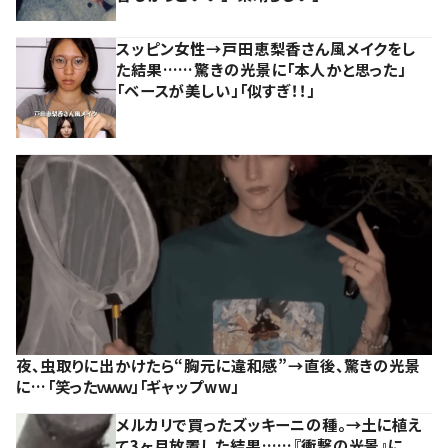
スッピン女性→戸田恵梨香さん風メイクをし
た結果……驚きの光景に「本人かと思った」
「ベースが美しい」「似すぎ！！」
夜、虫取りに出かけたら“胸元に違和感”→直後、驚きの光景
に…「笑ったｗｗｗ」「ギャップww」
メルカリで買ったズッキーニの種。→土に植え
て3ヶ月放置した結果……『衝撃の光景』に