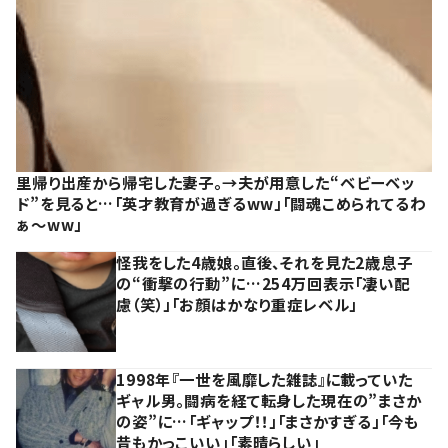
里帰り出産から帰宅した妻子。→夫が用意した“ベビーベッ
ド”を見ると…「英才教育が過ぎるww」「闘魂こめられてるわ
ぁ～ww」
怪我をした4歳娘。直後、それを見た2歳息子
の“衝撃の行動”に…254万回表示「凄い配
慮（笑）」「お顔はかなり重症レベル」
1998年『一世を風靡した雑誌』に載っていた
ギャル男。闘病を経て転身した現在の”まさか
の姿”に…「ギャップ！！」「まさかすぎる」「今も
昔もかっこいい」「素晴らしい」