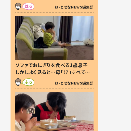
た本音とは
ほ・とせなNEWS編集部
ソファでおにぎりを食べる1歳息子
しかしよく見ると…母「！？」すべてを
察した母の投稿に「可愛いから許
ほ・とせなNEWS編集部
す！」「現行犯〜」