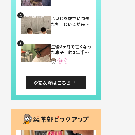
賛したお弁当に「美
味しそう」「お弁当す
ごい」
じいじを駅で待つ孫
たち じいじが来た
瞬間…！？「じいじイ
ケメン」「デレッデレ」
「嬉しくて可愛くてた
生後8ヶ月で亡くなっ
まらない」「幸せにな
た息子 約3年半
れる」
後、当時の妻の日記
に書いてあった本音
とは
6位以降はこちら