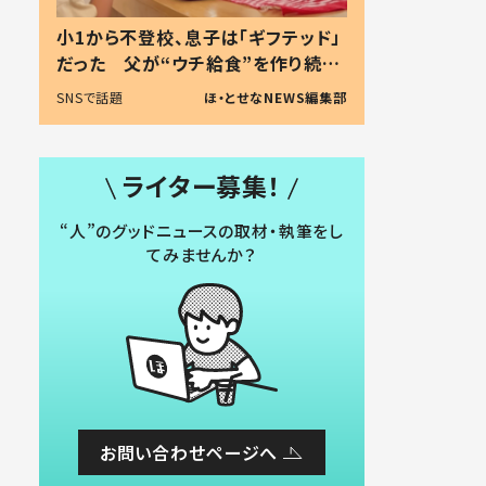
小1から不登校、息子は「ギフテッド」
だった 父が“ウチ給食”を作り続け
る理由とは #令和の親 #令和の子
SNSで話題
ほ・とせなNEWS編集部
ライター募集！
“人”のグッドニュースの取材・執筆をし
てみませんか？
お問い合わせページへ