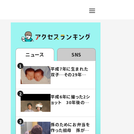
ニュース
SNS
平成7年に生まれた
双子…その29年後
の姿に「漫画みたい」
「素敵すぎる」
平成6年に撮った2シ
ョット 30年後の姿
に…「美男美女」「こ
んな夫婦になりた
い」
孫のためにお弁当を
作った祖母 孫が絶