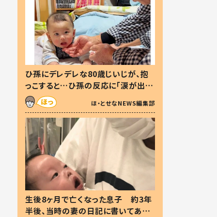
ひ孫にデレデレな80歳じいじが、抱
っこすると…ひ孫の反応に「涙が出ま
した」「可愛くて仕方ない」
ほ・とせなNEWS編集部
生後8ヶ月で亡くなった息子 約3年
半後、当時の妻の日記に書いてあっ