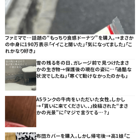
ファミマで…話題の“もっちり食感ドーナツ”を購入。→まさか
の中身に190万表示「イイこと聞いた」「気になってました」「こ
れかなり好き」
雪の残る冬の日、ガレージ前で見つけたまさ
かの生き物→保護後の現在の姿に…「過酷な
状況でしたね」「寒くて動けなかったのかも」
A5ランクの牛肉をいただいた女性。しかし
→「貰いに来てください、、」投稿された“まさ
かの光景”に「マジで言うてる…？」
布団カバーを購入。しかし帰宅後→高1娘「こ