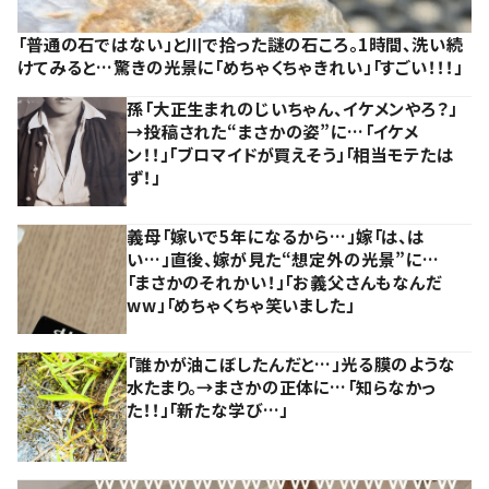
「普通の石ではない」と川で拾った謎の石ころ。1時間、洗い続
けてみると…驚きの光景に「めちゃくちゃきれい」「すごい！！！」
孫「大正生まれのじいちゃん、イケメンやろ？」
→投稿された“まさかの姿”に…「イケメ
ン！！」「ブロマイドが買えそう」「相当モテたは
ず！」
義母「嫁いで5年になるから…」嫁「は、は
い…」直後、嫁が見た“想定外の光景”に…
「まさかのそれかい！」「お義父さんもなんだ
ww」「めちゃくちゃ笑いました」
「誰かが油こぼしたんだと…」光る膜のような
水たまり。→まさかの正体に…「知らなかっ
た！！」「新たな学び…」