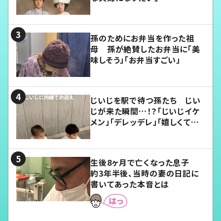
孫のためにお弁当を作った祖
母 孫が絶賛したお弁当に「美
味しそう」「お弁当すごい」
じいじを駅で待つ孫たち じい
じが来た瞬間…！？「じいじイケ
メン」「デレッデレ」「嬉しくて可
愛くてたまらない」「幸せになれ
る」
生後8ヶ月で亡くなった息子
約3年半後、当時の妻の日記に
書いてあった本音とは