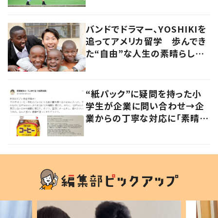
バンドでドラマー、YOSHIKIを
追ってアメリカ留学 歩んでき
た“自由”な人生の素晴らしさ
を、英会話教室で子どもたち
に 徳島
“紙パック”に疑問を持った小
学生が企業に問い合わせ→企
業からの丁寧な対応に「素晴ら
しい」の声