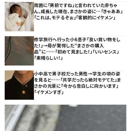
周囲に「男前ですね」と言われていた赤ちゃ
ん。成長した現在、まさかの姿に…「きゃああ」
「これは、モテるぞぉ」「客観的にイケメン」
修学旅行へ行った小6息子「良い買い物をし
た！」→母が驚愕した“まさかの購入
品”に……「初めて見ました！」「いいセンス」
「素晴らしい！」
小中高で男子校だった男性→学生の頃の姿
を見ると……「共学だったら絶対モテてた」ま
さかの光景に「今から告白しに向かいます」
「イケメンすぎ」