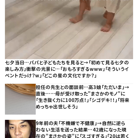
七夕当日…パパと子どもたちを見ると→「初めて見る七夕の
楽しみ方」衝撃の光景に…「おもろすぎるwww」「そういうイ
ベントだっけ？w」「どこの星の文化ですか？」
担任の先生との面談前…高3娘「ただいま」→
直後……母が受け取った”まさかのモノ”に
「生き抜く力に100万点！」「シゴデキ！！」「将来
めっちゃ出世しそう」
9年前の夫「不機嫌で不健康」→自然に逆ら
わない生活を送った結果…42歳になった現
在の”まさかの姿”に「スゴすぎる」「20は若く