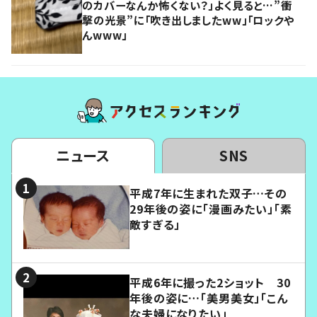
のカバーなんか怖くない？」よく見ると…”衝
撃の光景”に「吹き出しましたww」「ロックや
んwww」
ニュース
SNS
平成7年に生まれた双子…その
29年後の姿に「漫画みたい」「素
敵すぎる」
平成6年に撮った2ショット 30
年後の姿に…「美男美女」「こん
な夫婦になりたい」