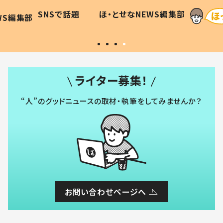
和の親
「涙が出ました」「可愛くて仕方な
WS編集部
ほ・とせなNEWS編集部
い」
ライター募集！
“人”のグッドニュースの取材・執筆をしてみませんか？
お問い合わせページへ