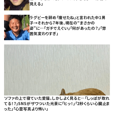
見える」
ラグビーを辞め「痩せたね」と言われた中1男
子→それから7年後、現在の“まさかの
姿”に…「ガチでえぐい」「何があったの？」「雰
囲気変わりすぎ」
ソファの上で寝ていた愛猫。しかしよく見ると…「しっぽが取れ
てる！？」SNSがザワついた光景に「ヒッ！」「2秒くらい心臓止ま
った」「心霊写真より怖い」