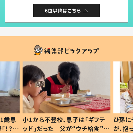
6位以降はこちら
ギフテ
ひ孫にデレデレな80歳じいじ
給食”を
が、抱っこすると…ひ孫の反応に