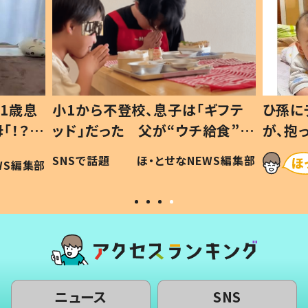
ギフテ
ひ孫にデレデレな80歳じいじ
給食”を
が、抱っこすると…ひ孫の反応に
和の親
「涙が出ました」「可愛くて仕方な
WS編集部
ほ・とせなNEWS編集部
い」
ニュース
SNS