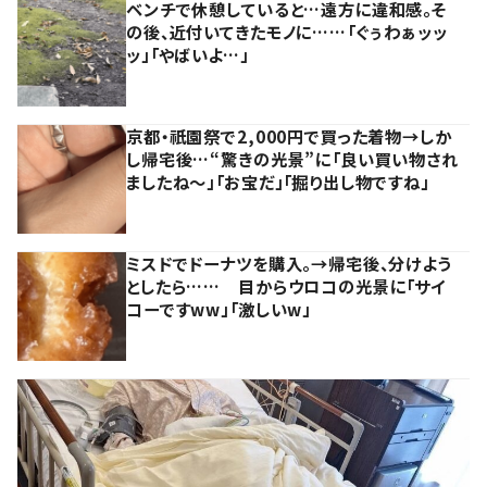
ベンチで休憩していると…遠方に違和感。そ
の後、近付いてきたモノに……「ぐぅわぁッッ
ッ」「やばいよ…」
京都・祇園祭で2,000円で買った着物→しか
し帰宅後…“驚きの光景”に「良い買い物され
ましたね～」「お宝だ」「掘り出し物ですね」
ミスドでドーナツを購入。→帰宅後、分けよう
としたら…… 目からウロコの光景に「サイ
コーですww」「激しいw」