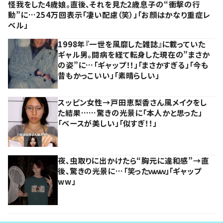
怪我をした4歳娘。直後、それを見た2歳息子の“衝撃の行
動”に…254万回表示「凄い配慮（笑）」「お顔はかなり重症レ
ベル」
1998年『一世を風靡した雑誌』に載っていた
ギャル男。闘病を経て転身した現在の”まさか
の姿”に…「ギャップ！！」「まさかすぎる」「今も
昔もかっこいい」「素晴らしい」
スッピン女性→戸田恵梨香さん風メイクをし
た結果……驚きの光景に「本人かと思った」
「ベースが美しい」「似すぎ！！」
夜、虫取りに出かけたら“胸元に違和感”→直
後、驚きの光景に…「笑ったｗｗｗ」「ギャップ
ww」