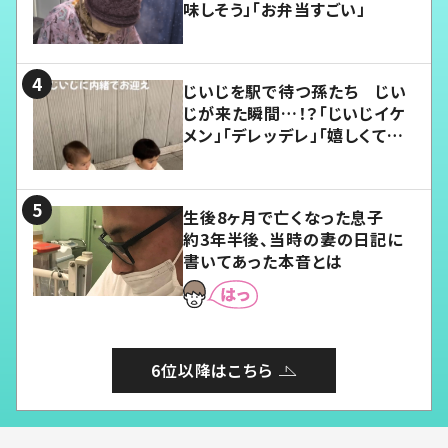
味しそう」「お弁当すごい」
じいじを駅で待つ孫たち じい
じが来た瞬間…！？「じいじイケ
メン」「デレッデレ」「嬉しくて可
愛くてたまらない」「幸せになれ
る」
生後8ヶ月で亡くなった息子
約3年半後、当時の妻の日記に
書いてあった本音とは
6位以降はこちら