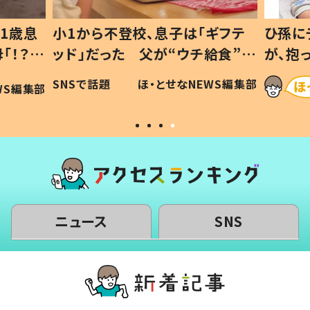
ギフテ
ひ孫にデレデレな80歳じいじ
給食”を
が、抱っこすると…ひ孫の反応に
和の親
「涙が出ました」「可愛くて仕方な
WS編集部
ほ・とせなNEWS編集部
い」
ニュース
SNS