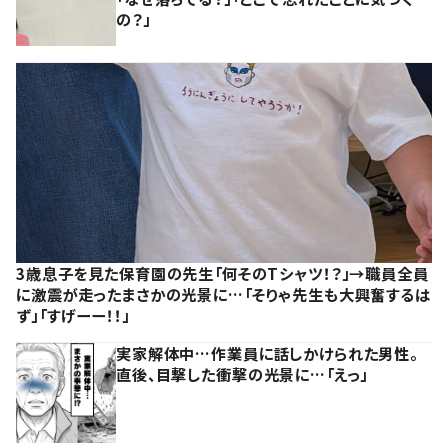
の？」
3歳息子を見た保育園の先生「何そのTシャツ！？」→職員全員
に激震が走ったまさかの光景に…「そりゃ先生も大興奮するは
ず」「すげーー！！」
実家解体中…作業員に話しかけられた男性。
直後、目撃した衝撃の光景に…「えっ」