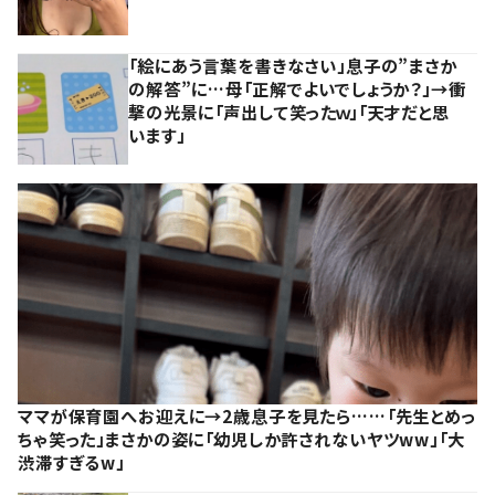
「絵にあう言葉を書きなさい」息子の”まさか
の解答”に…母「正解でよいでしょうか？」→衝
撃の光景に「声出して笑ったｗ」「天才だと思
います」
ママが保育園へお迎えに→2歳息子を見たら……「先生とめっ
ちゃ笑った」まさかの姿に「幼児しか許されないヤツww」「大
渋滞すぎるw」