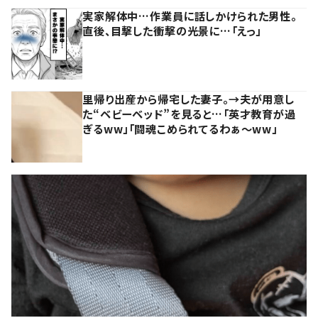
実家解体中…作業員に話しかけられた男性。
直後、目撃した衝撃の光景に…「えっ」
里帰り出産から帰宅した妻子。→夫が用意し
た“ベビーベッド”を見ると…「英才教育が過
ぎるww」「闘魂こめられてるわぁ～ww」