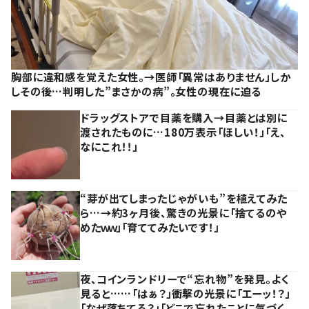
胸部に違和感を覚えた女性。→医師「異常はありません」しか
しその後…判明した”まさかの病”。女性の現在に迫る
ドラッグストアで目薬を購入→目薬とは別に
渡されたものに…180万表示「ほしい！」「え、
なにこれ！！」
“芽が出てしまったじゃがいも”を植えてみた
ら…→約3ヶ月後、驚きの光景に「捨てるのや
めたｗｗ」「育ててみたいです！」
夜、コインランドリーで“忘れ物”を発見。よく
見ると……「はぁ？」衝撃の光景に「エーッ！？」
「なぜ落ちてる？」「どこで忘れたことに気づく