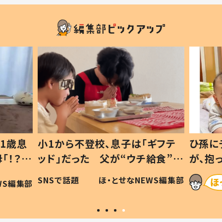
ギフテ
ひ孫にデレデレな80歳じいじ
給食”を
が、抱っこすると…ひ孫の反応に
和の親
「涙が出ました」「可愛くて仕方な
WS編集部
ほ・とせなNEWS編集部
い」