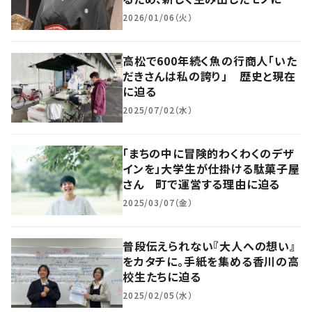
賛の声
2026/01/06（火）
高松で600年続く魚の行商人「いた
だきさんは私の誇り」 歴史と現在
に迫る
2025/07/02（水）
「まちの中に冒険的わくわくのデザ
インを」大学生が仕掛ける駄菓子屋
さん 町で運営する理由に迫る
2025/03/07（金）
普段伝えられない『大人への想い』
をカタチに。手紙を集める香川の高
校生たちに迫る
2025/02/05（水）