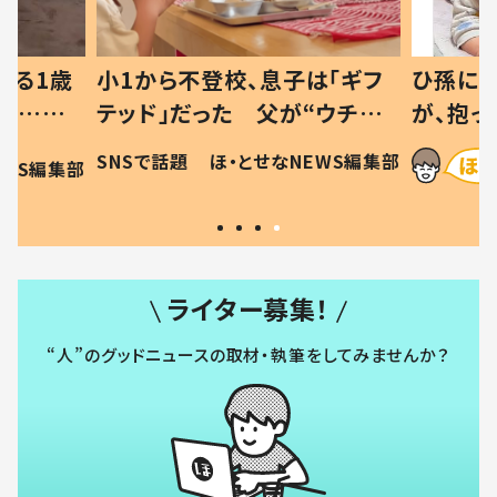
べる1歳
小1から不登校、息子は「ギフ
ひ孫にデ
と…母
テッド」だった 父が“ウチ給
が、抱っ
母の投稿
食”を作り続ける理由とは #令
に「涙が
SNSで話題
ほ・とせなNEWS編集部
EWS編集部
「現行
和の親 #令和の子
方ない」
ライター募集！
“人”のグッドニュースの取材・執筆をしてみませんか？