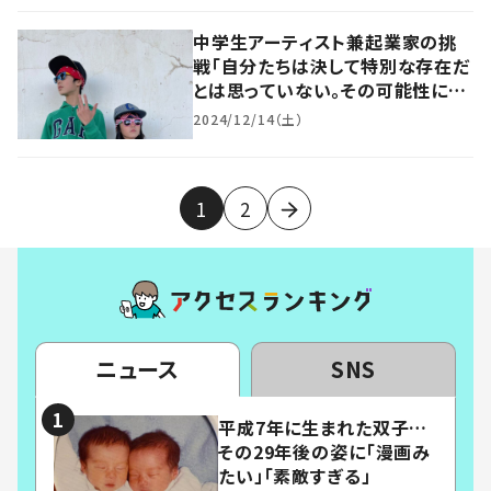
中学生アーティスト兼起業家の挑
戦「自分たちは決して特別な存在だ
とは思っていない。その可能性に本
人が気付いていないだけ」その活動
2024/12/14（土）
に迫る
1
2
ニュース
SNS
平成7年に生まれた双子…
その29年後の姿に「漫画み
たい」「素敵すぎる」