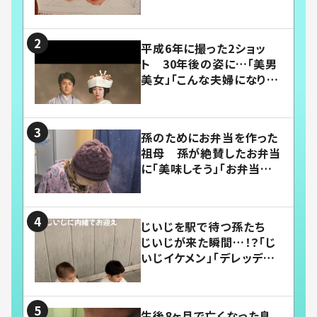
平成6年に撮った2ショッ
ト 30年後の姿に…「美男
美女」「こんな夫婦になりた
い」
孫のためにお弁当を作った
祖母 孫が絶賛したお弁当
に「美味しそう」「お弁当すご
い」
じいじを駅で待つ孫たち
じいじが来た瞬間…！？「じ
いじイケメン」「デレッデレ」
「嬉しくて可愛くてたまらな
い」「幸せになれる」
生後8ヶ月で亡くなった息