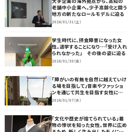
大手企業の海外拠点から、高知の
老舗中小企業へ。少子高齢化と闘う
地方の新たなロールモデルに迫る
2026/01/31（土）
学生時代に、摂食障害になった女
性。退学することになり…「受け入れ
られなかった」 その後の姿に迫る
2026/01/30（金）
「障がいの有無を自然に越えていけ
る場を目指して」音楽やファッショ
ンを通じて共生を目指す女性に話
を聞いた
2026/01/07（水）
「文化や歴史が捨てられている」着
物の惨状を知った女性。世界に広め
るため、新しく生み出したモノに称