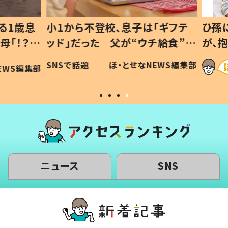
1歳息
小1から不登校、息子は「ギフテ
ひ孫に
「！？」
ッド」だった 父が“ウチ給食”を
が、抱
に「可愛
作り続ける理由とは #令和の親
「涙が
SNSで話題
ほ・とせなNEWS編集部
WS編集部
#令和の子
い」
ニュース
SNS