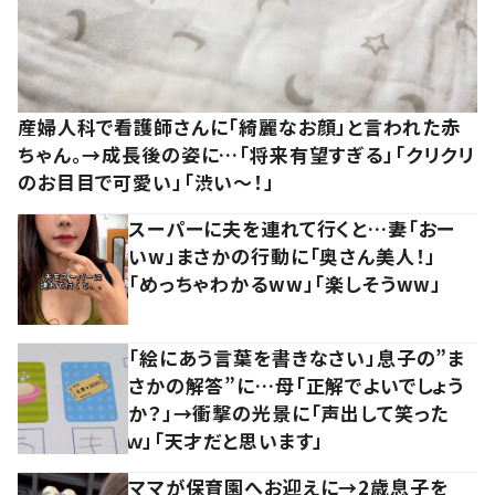
産婦人科で看護師さんに「綺麗なお顔」と言われた赤
ちゃん。→成長後の姿に…「将来有望すぎる」「クリクリ
のお目目で可愛い」「渋い～！」
スーパーに夫を連れて行くと…妻「おー
いw」まさかの行動に「奥さん美人！」
「めっちゃわかるww」「楽しそうww」
「絵にあう言葉を書きなさい」息子の”ま
さかの解答”に…母「正解でよいでしょう
か？」→衝撃の光景に「声出して笑った
ｗ」「天才だと思います」
ママが保育園へお迎えに→2歳息子を