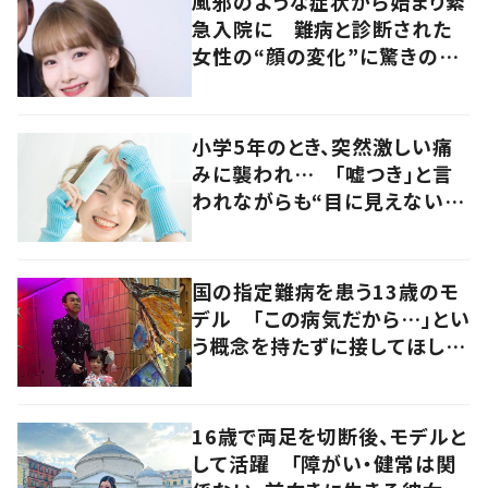
風邪のような症状から始まり緊
急入院に 難病と診断された
女性の“顔の変化”に驚きの
声 「可哀想と捉えないで」発
信した思いを聞いた
小学5年のとき、突然激しい痛
みに襲われ… 「嘘つき」と言
われながらも“目に見えない
病”に対する理解を求め活動す
る女性に迫る
国の指定難病を患う13歳のモ
デル 「この病気だから…」とい
う概念を持たずに接してほし
い 活動への思いを母が語る
16歳で両足を切断後、モデルと
して活躍 「障がい・健常は関