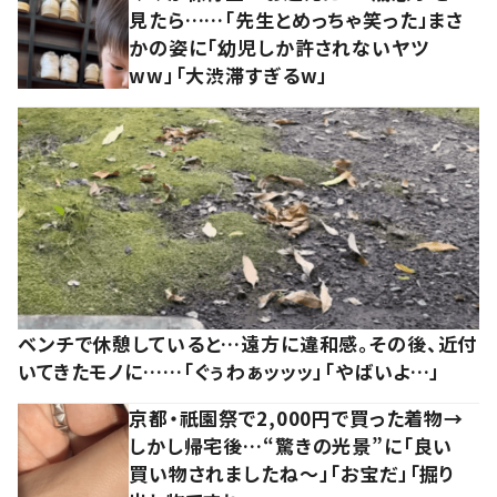
見たら……「先生とめっちゃ笑った」まさ
かの姿に「幼児しか許されないヤツ
ww」「大渋滞すぎるw」
ベンチで休憩していると…遠方に違和感。その後、近付
いてきたモノに……「ぐぅわぁッッッ」「やばいよ…」
京都・祇園祭で2,000円で買った着物→
しかし帰宅後…“驚きの光景”に「良い
買い物されましたね～」「お宝だ」「掘り