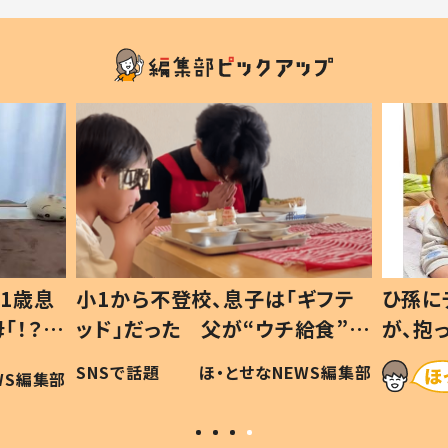
1歳息
小1から不登校、息子は「ギフテ
ひ孫に
「！？」
ッド」だった 父が“ウチ給食”を
が、抱
に「可愛
作り続ける理由とは #令和の親
「涙が
SNSで話題
ほ・とせなNEWS編集部
WS編集部
#令和の子
い」