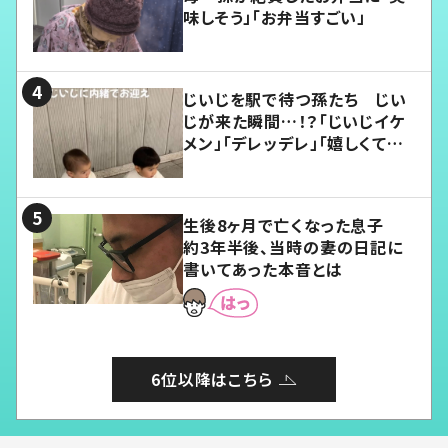
味しそう」「お弁当すごい」
じいじを駅で待つ孫たち じい
じが来た瞬間…！？「じいじイケ
メン」「デレッデレ」「嬉しくて可
愛くてたまらない」「幸せになれ
る」
生後8ヶ月で亡くなった息子
約3年半後、当時の妻の日記に
書いてあった本音とは
6位以降はこちら