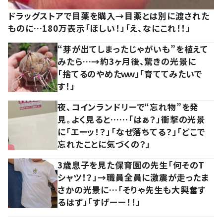
ドラッグストアで目薬を購入→目薬とは別に渡された
ものに…180万表示「ほしい！」「え、なにこれ！！」
“芽が出てしまったじゃがいも”を植えて
みたら…→約3ヶ月後、驚きの光景に
「捨てるのやめたｗｗ」「育ててみたいで
す！」
夜、コインランドリーで“忘れ物”を発
見。よく見ると……「はぁ？」衝撃の光景
に「エーッ！？」「なぜ落ちてる？」「どこで
忘れたことに気づくの？」
3歳息子を見た保育園の先生「何そのT
シャツ！？」→職員全員に激震が走ったま
さかの光景に…「そりゃ先生も大興奮す
るはず」「すげーー！！」