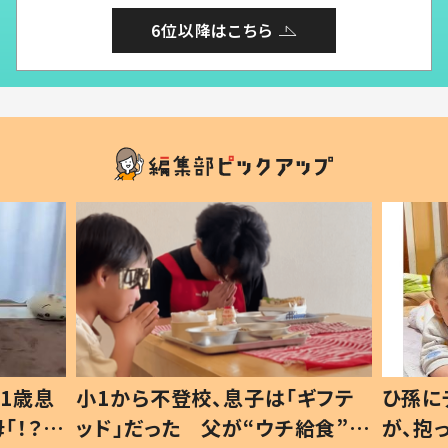
6位以降はこちら
ギフテ
ひ孫にデレデレな80歳じいじ
給食”を
が、抱っこすると…ひ孫の反応に