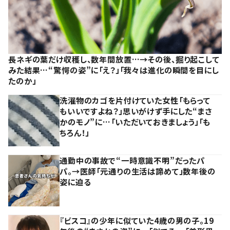
長ネギの葉だけ収穫し、数年間放置…→その後、掘り起こして
みた結果…“驚愕の姿”に「え？」「我々は進化の瞬間を目にし
たのか」
洗濯物のカゴを片付けていた女性「もらって
もいいですよね？」思いがけず手にした“まさ
かのモノ”に…「いただいておきましょう」「も
ちろん！」
通勤中の事故で“一時意識不明”だったパ
パ。→医師「元通りの生活は諦めて」数年後の
姿に迫る
『ビスコ』の少年に似ていた4歳の男の子。19