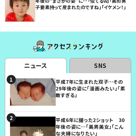
年後の“まさかの姿”に…「似てるｗ」「美形男
子要素持って産まれたのですね」「イケメン！」
ニュース
SNS
平成7年に生まれた双子…その
29年後の姿に「漫画みたい」「素
敵すぎる」
平成6年に撮った2ショット 30
年後の姿に…「美男美女」「こん
な夫婦になりたい」