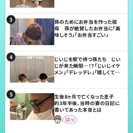
孫のためにお弁当を作った祖
母 孫が絶賛したお弁当に「美
味しそう」「お弁当すごい」
じいじを駅で待つ孫たち じい
じが来た瞬間…！？「じいじイケ
メン」「デレッデレ」「嬉しくて可
愛くてたまらない」「幸せになれ
る」
生後8ヶ月で亡くなった息子
約3年半後、当時の妻の日記に
書いてあった本音とは