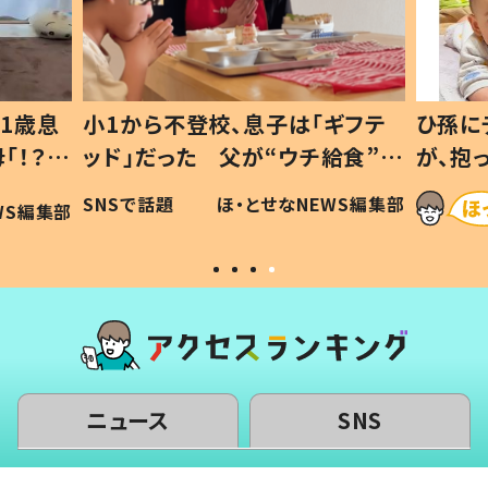
ギフテ
ひ孫にデレデレな80歳じいじ
給食”を
が、抱っこすると…ひ孫の反応に
和の親
「涙が出ました」「可愛くて仕方な
WS編集部
ほ・とせなNEWS編集部
い」
ニュース
SNS