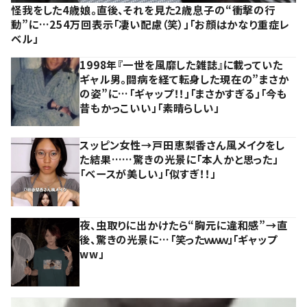
怪我をした4歳娘。直後、それを見た2歳息子の“衝撃の行
動”に…254万回表示「凄い配慮（笑）」「お顔はかなり重症レ
ベル」
1998年『一世を風靡した雑誌』に載っていた
ギャル男。闘病を経て転身した現在の”まさか
の姿”に…「ギャップ！！」「まさかすぎる」「今も
昔もかっこいい」「素晴らしい」
スッピン女性→戸田恵梨香さん風メイクをし
た結果……驚きの光景に「本人かと思った」
「ベースが美しい」「似すぎ！！」
夜、虫取りに出かけたら“胸元に違和感”→直
後、驚きの光景に…「笑ったｗｗｗ」「ギャップ
ww」