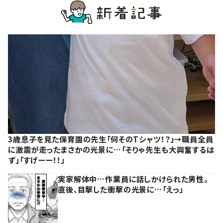
3歳息子を見た保育園の先生「何そのTシャツ！？」→職員全員
に激震が走ったまさかの光景に…「そりゃ先生も大興奮するは
ず」「すげーー！！」
実家解体中…作業員に話しかけられた男性。
直後、目撃した衝撃の光景に…「えっ」