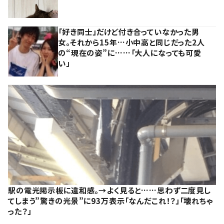
「好き同士」だけど付き合っていなかった男
女。それから15年…小中高と同じだった2人
の“現在の姿”に……「大人になっても可愛
い」
駅の電光掲示板に違和感。→よく見ると……思わず二度見し
てしまう”驚きの光景”に93万表示「なんだこれ！？」「壊れちゃ
った？」