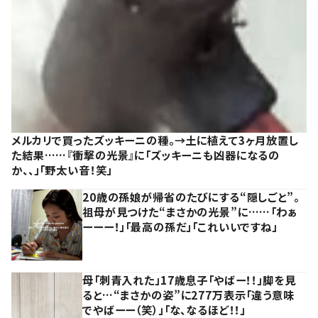
メルカリで買ったズッキーニの種。→土に植えて3ヶ月放置し
た結果……『衝撃の光景』に「ズッキーニも凶器になるの
か、、」「野太い音！笑」
20歳の孫娘が帰省のたびにする“隠しごと”。
祖母が見つけた“まさかの光景”に……「わぁ
ーーー！」「最高の孫だ」「これいいですね」
母「刺青入れた」17歳息子「やばー！！」脚を見
ると…“まさかの姿”に277万表示「違う意味
でやばーー（笑）」「な、なるほど！！」