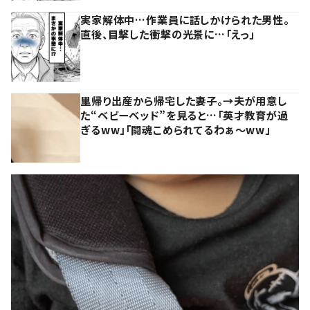
実家解体中…作業員に話しかけられた男性。
直後、目撃した衝撃の光景に…「えっ」
里帰り出産から帰宅した妻子。→夫が用意し
た“ベビーベッド”を見ると…「英才教育が過
ぎるww」「闘魂こめられてるわぁ～ww」