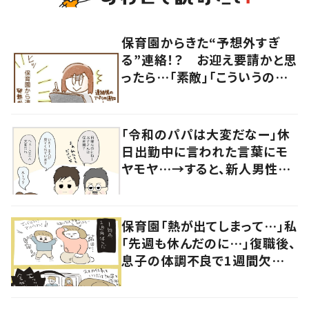
保育園からきた“予想外すぎ
る”連絡！？ お迎え要請かと思
ったら…「素敵」「こういうの嬉
しい」
「令和のパパは大変だなー」休
日出勤中に言われた言葉にモ
ヤモヤ…→すると、新人男性社
員の言葉に「素敵」「みんながハ
ッピー」
保育園「熱が出てしまって…」私
「先週も休んだのに…」復職後、
息子の体調不良で1週間欠
勤！？→職場の人からの言葉に
涙