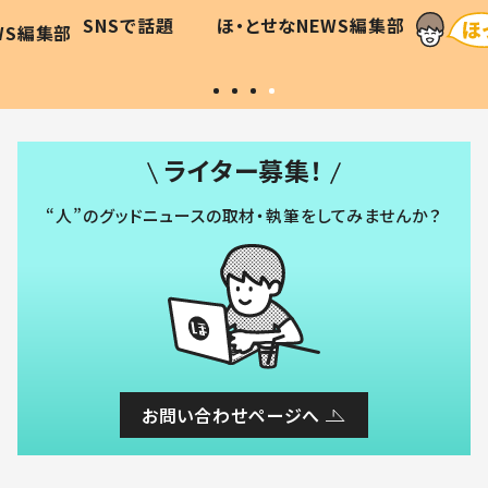
和の親
「涙が出ました」「可愛くて仕方な
WS編集部
ほ・とせなNEWS編集部
い」
ライター募集！
“人”のグッドニュースの取材・執筆をしてみませんか？
お問い合わせページへ