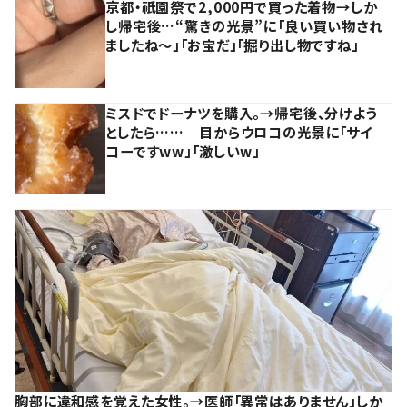
京都・祇園祭で2,000円で買った着物→しか
し帰宅後…“驚きの光景”に「良い買い物され
ましたね～」「お宝だ」「掘り出し物ですね」
ミスドでドーナツを購入。→帰宅後、分けよう
としたら…… 目からウロコの光景に「サイ
コーですww」「激しいw」
胸部に違和感を覚えた女性。→医師「異常はありません」しか