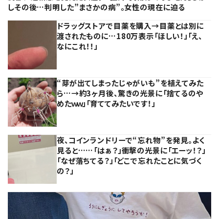
しその後…判明した”まさかの病”。女性の現在に迫る
ドラッグストアで目薬を購入→目薬とは別に
渡されたものに…180万表示「ほしい！」「え、
なにこれ！！」
“芽が出てしまったじゃがいも”を植えてみた
ら…→約3ヶ月後、驚きの光景に「捨てるのや
めたｗｗ」「育ててみたいです！」
夜、コインランドリーで“忘れ物”を発見。よく
見ると……「はぁ？」衝撃の光景に「エーッ！？」
「なぜ落ちてる？」「どこで忘れたことに気づく
の？」