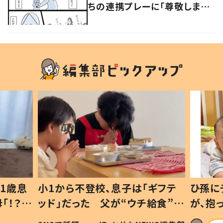
ちの連携プレーに「尊敬します」
「感謝しかない」の声
1歳息
小1から不登校、息子は「ギフテ
ひ孫に
「！？」
ッド」だった 父が“ウチ給食”を
が、抱
に「可愛
作り続ける理由とは #令和の親
「涙が