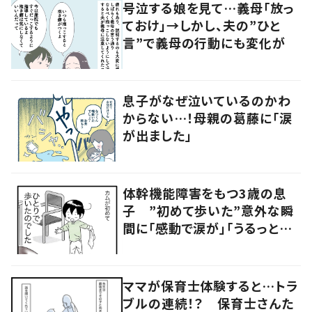
号泣する娘を見て…義母「放っ
ておけ」→しかし、夫の”ひと
言”で義母の行動にも変化が
息子がなぜ泣いているのかわ
からない…！母親の葛藤に「涙
が出ました」
体幹機能障害をもつ3歳の息
子 ”初めて歩いた”意外な瞬
間に「感動で涙が」「うるっとく
る」の声
ママが保育士体験すると…トラ
ブルの連続！？ 保育士さんた