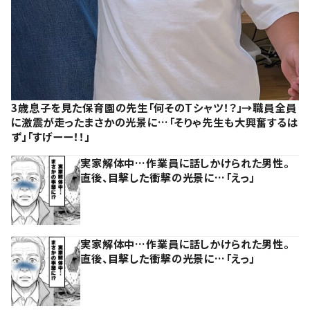
3歳息子を見た保育園の先生「何そのTシャツ！？」→職員全員
に激震が走ったまさかの光景に…「そりゃ先生も大興奮するは
ず」「すげーー！！」
実家解体中…作業員に話しかけられた男性。
直後、目撃した衝撃の光景に…「えっ」
実家解体中…作業員に話しかけられた男性。
直後、目撃した衝撃の光景に…「えっ」