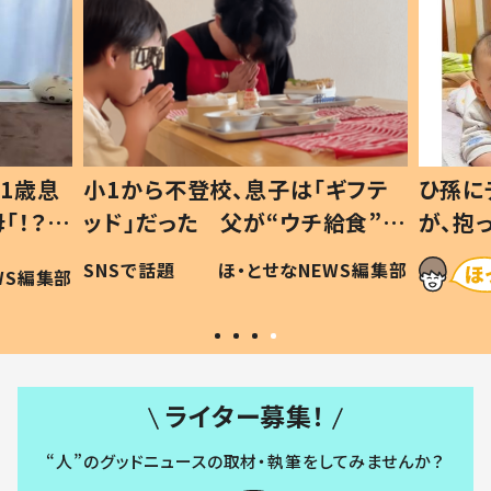
1歳息
小1から不登校、息子は「ギフテ
ひ孫に
「！？」
ッド」だった 父が“ウチ給食”を
が、抱
に「可愛
作り続ける理由とは #令和の親
「涙が
SNSで話題
ほ・とせなNEWS編集部
WS編集部
#令和の子
い」
ライター募集！
“人”のグッドニュースの取材・執筆をしてみませんか？