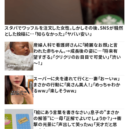
スタバでワッフルを注文した女性。しかしその後、SNSが騒然
とした投稿に…「知らなかった」「ヤバい安い」
産婦人科で看護師さんに「綺麗なお顔」と言
われた赤ちゃん。→成長後の姿に…「将来有
望すぎる」「クリクリのお目目で可愛い」「渋い
～！」
スーパーに夫を連れて行くと…妻「おーいw」
まさかの行動に「奥さん美人！」「めっちゃわか
るww」「楽しそうww」
「絵にあう言葉を書きなさい」息子の”まさか
の解答”に…母「正解でよいでしょうか？」→衝
撃の光景に「声出して笑ったｗ」「天才だと思