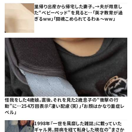
里帰り出産から帰宅した妻子。→夫が用意し
た“ベビーベッド”を見ると…「英才教育が過
ぎるww」「闘魂こめられてるわぁ～ww」
怪我をした4歳娘。直後、それを見た2歳息子の“衝撃の行
動”に…254万回表示「凄い配慮（笑）」「お顔はかなり重症レ
ベル」
1998年『一世を風靡した雑誌』に載っていた
ギャル男。闘病を経て転身した現在の”まさか