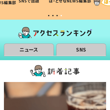
SNSで話題
ほ・とせなNEWS編集部
WS編集部
#令和の子
い」
ニュース
SNS