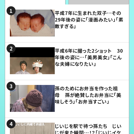
平成7年に生まれた双子…その
29年後の姿に「漫画みたい」「素
敵すぎる」
平成6年に撮った2ショット 30
年後の姿に…「美男美女」「こん
な夫婦になりたい」
孫のためにお弁当を作った祖
母 孫が絶賛したお弁当に「美
味しそう」「お弁当すごい」
じいじを駅で待つ孫たち じい
じが来た瞬間…！？「じいじイケ