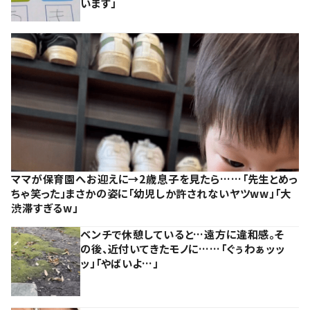
います」
ママが保育園へお迎えに→2歳息子を見たら……「先生とめっ
ちゃ笑った」まさかの姿に「幼児しか許されないヤツww」「大
渋滞すぎるw」
ベンチで休憩していると…遠方に違和感。そ
の後、近付いてきたモノに……「ぐぅわぁッッ
ッ」「やばいよ…」