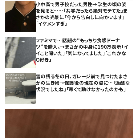
小中高で男子校だった男性→学生の頃の姿
を見ると……「共学だったら絶対モテてた」ま
さかの光景に「今から告白しに向かいます」
「イケメンすぎ」
ファミマで…話題の“もっちり食感ドーナ
ツ”を購入。→まさかの中身に190万表示「イ
イこと聞いた」「気になってました」「これかな
り好き」
雪の残る冬の日、ガレージ前で見つけたまさ
かの生き物→保護後の現在の姿に…「過酷な
状況でしたね」「寒くて動けなかったのかも」