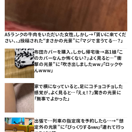
A5ランクの牛肉をいただいた女性。しかし→「貰いに来てくだ
さい、、」投稿された“まさかの光景”に「マジで言うてる…？」
布団カバーを購入。しかし帰宅後→高1娘「こ
のカバーなんか怖くない？」よく見ると…”衝
撃の光景”に「吹き出しましたww」「ロックや
んwww」
家で横になっていると、足にコチョコチョした
感覚が。よく見ると…「えぇ！？」驚きの光景に
「無事でよかった」
出張で…列車の指定席を予約したら…→“想
定外の光景”に「びっくりするｗｗ」「連れて行っ