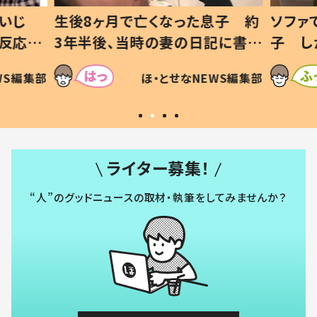
いじ
生後8ヶ月で亡くなった息子 約
ソファ
の反応に
3年半後、当時の妻の日記に書い
子 し
て仕方な
てあった本音とは
すべて
WS編集部
ほ・とせなNEWS編集部
いから
ライター募集！
“人”のグッドニュースの取材・執筆をしてみませんか？