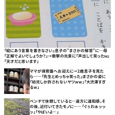
「絵にあう言葉を書きなさい」息子の”まさかの解答”に…母
「正解でよいでしょうか？」→衝撃の光景に「声出して笑ったｗ」
「天才だと思います」
ママが保育園へお迎えに→2歳息子を見た
ら……「先生とめっちゃ笑った」まさかの姿に
「幼児しか許されないヤツww」「大渋滞すぎ
るw」
ベンチで休憩していると…遠方に違和感。そ
の後、近付いてきたモノに……「ぐぅわぁッッ
ッ」「やばいよ…」