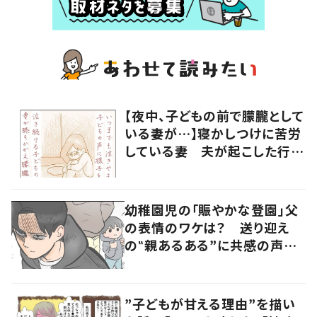
【夜中、子どもの前で朦朧として
いる妻が…】寝かしつけに苦労
している妻 夫が起こした行動
に「涙が出ました」
幼稚園児の「賑やかな登園」父
の表情のワケは？ 送り迎え
の‟親あるある”に共感の声集
まる！
”子どもが甘える理由”を描い