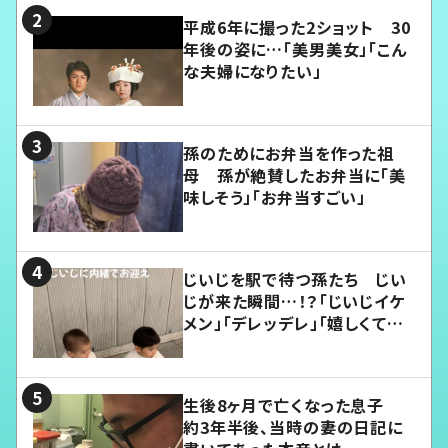
平成6年に撮った2ショット 30
年後の姿に…「美男美女」「こん
な夫婦になりたい」
孫のためにお弁当を作った祖
母 孫が絶賛したお弁当に「美
味しそう」「お弁当すごい」
じいじを駅で待つ孫たち じい
じが来た瞬間…！？「じいじイケ
メン」「デレッデレ」「嬉しくて可
愛くてたまらない」「幸せになれ
る」
生後8ヶ月で亡くなった息子
約3年半後、当時の妻の日記に