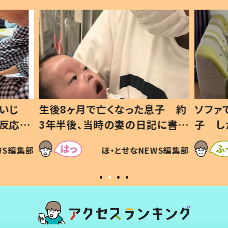
いじ
生後8ヶ月で亡くなった息子 約
ソファ
の反応に
3年半後、当時の妻の日記に書い
子 し
て仕方な
てあった本音とは
すべて
WS編集部
ほ・とせなNEWS編集部
いから