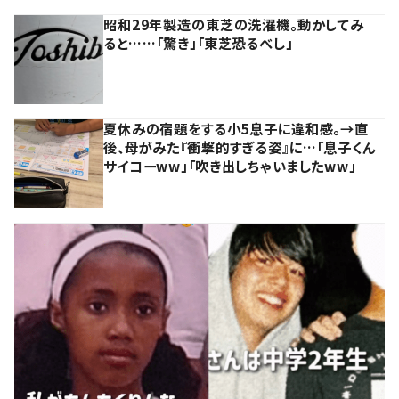
昭和29年製造の東芝の洗濯機。動かしてみ
ると……「驚き」「東芝恐るべし」
夏休みの宿題をする小5息子に違和感。→直
後、母がみた『衝撃的すぎる姿』に…「息子くん
サイコーww」「吹き出しちゃいましたww」