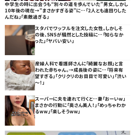
中学生の時に出会うも“別々の道を歩んでいた”男女。しかし
10年後の現在→”まさかすぎる姿”に…「2人とも遠回りした
んだね」「素敵過ぎる」
スタバでワッフルを注文した女性。しかしそ
の後、SNSが騒然とした投稿に…「知らなか
った」「ヤバい安い」
産婦人科で看護師さんに「綺麗なお顔」と言
われた赤ちゃん。→成長後の姿に…「将来有
望すぎる」「クリクリのお目目で可愛い」「渋い
～！」
スーパーに夫を連れて行くと…妻「おーいw」
まさかの行動に「奥さん美人！」「めっちゃわか
るww」「楽しそうww」