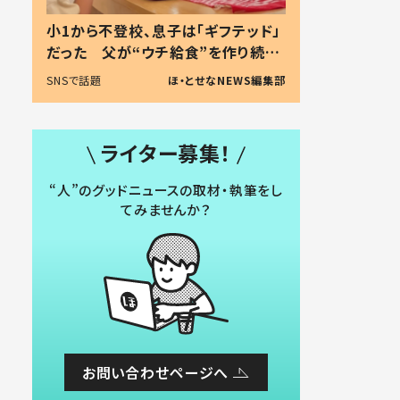
小1から不登校、息子は「ギフテッド」
だった 父が“ウチ給食”を作り続け
る理由とは #令和の親 #令和の子
SNSで話題
ほ・とせなNEWS編集部
ライター募集！
“人”のグッドニュースの取材・執筆をし
てみませんか？
お問い合わせページへ