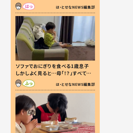
た本音とは
ほ・とせなNEWS編集部
ソファでおにぎりを食べる1歳息子
しかしよく見ると…母「！？」すべてを
察した母の投稿に「可愛いから許
ほ・とせなNEWS編集部
す！」「現行犯〜」