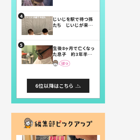
賛したお弁当に「美
味しそう」「お弁当す
ごい」
じいじを駅で待つ孫
たち じいじが来た
瞬間…！？「じいじイ
ケメン」「デレッデレ」
「嬉しくて可愛くてた
生後8ヶ月で亡くなっ
まらない」「幸せにな
た息子 約3年半
れる」
後、当時の妻の日記
に書いてあった本音
とは
6位以降はこちら