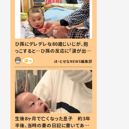
ひ孫にデレデレな80歳じいじが、抱
っこすると…ひ孫の反応に「涙が出ま
した」「可愛くて仕方ない」
ほ・とせなNEWS編集部
生後8ヶ月で亡くなった息子 約3年
半後、当時の妻の日記に書いてあっ