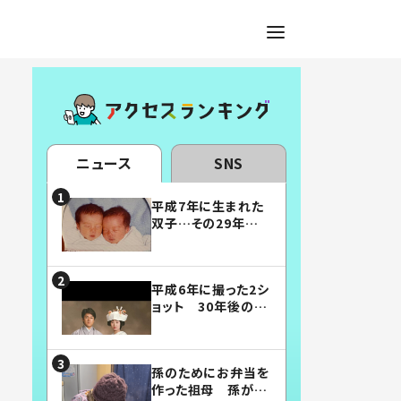
ニュース
SNS
平成7年に生まれた
双子…その29年後
の姿に「漫画みたい」
「素敵すぎる」
平成6年に撮った2シ
ョット 30年後の姿
に…「美男美女」「こ
んな夫婦になりた
い」
孫のためにお弁当を
作った祖母 孫が絶