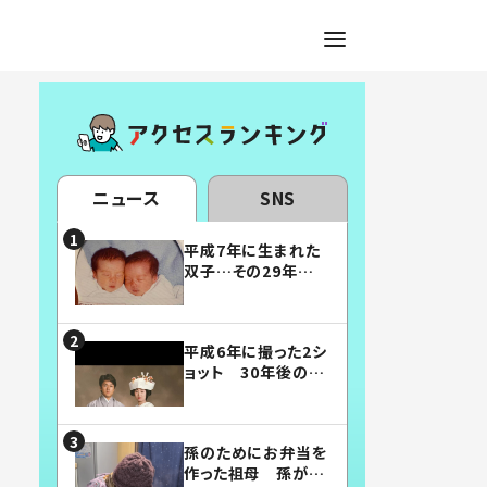
ニュース
SNS
平成7年に生まれた
双子…その29年後
の姿に「漫画みたい」
「素敵すぎる」
平成6年に撮った2シ
ョット 30年後の姿
に…「美男美女」「こ
んな夫婦になりた
い」
孫のためにお弁当を
作った祖母 孫が絶