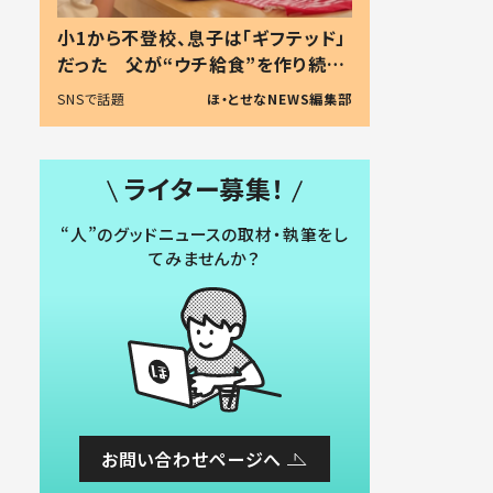
小1から不登校、息子は「ギフテッド」
だった 父が“ウチ給食”を作り続け
る理由とは #令和の親 #令和の子
SNSで話題
ほ・とせなNEWS編集部
ライター募集！
“人”のグッドニュースの取材・執筆をし
てみませんか？
お問い合わせページへ