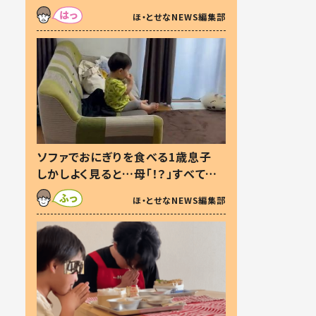
た本音とは
ほ・とせなNEWS編集部
ソファでおにぎりを食べる1歳息子
しかしよく見ると…母「！？」すべてを
察した母の投稿に「可愛いから許
ほ・とせなNEWS編集部
す！」「現行犯〜」