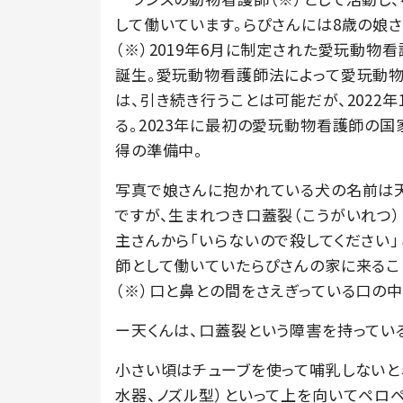
して働いています。らぴさんには8歳の娘さ
（※）2019年6月に制定された愛玩動物
誕生。愛玩動物看護師法によって愛玩動
は、引き続き行うことは可能だが、2022
る。2023年に最初の愛玩動物看護師の
得の準備中。
写真で娘さんに抱かれている犬の名前は天
ですが、生まれつき口蓋裂（こうがいれつ）
主さんから「いらないので殺してください
師として働いていたらぴさんの家に来るこ
（※）口と鼻との間をさえぎっている口の
ー天くんは、口蓋裂という障害を持ってい
小さい頃はチューブを使って哺乳しないと
水器、ノズル型）といって上を向いてペロ