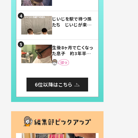
賛したお弁当に「美
味しそう」「お弁当す
ごい」
じいじを駅で待つ孫
たち じいじが来た
瞬間…！？「じいじイ
ケメン」「デレッデレ」
「嬉しくて可愛くてた
生後8ヶ月で亡くなっ
まらない」「幸せにな
た息子 約3年半
れる」
後、当時の妻の日記
に書いてあった本音
とは
6位以降はこちら