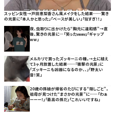
スッピン女性→戸田恵梨香さん風メイクをした結果……驚き
の光景に「本人かと思った」「ベースが美しい」「似すぎ！！」
夜、虫取りに出かけたら“胸元に違和感”→直
後、驚きの光景に…「笑ったｗｗｗ」「ギャップ
ww」
メルカリで買ったズッキーニの種。→土に植え
て3ヶ月放置した結果……『衝撃の光景』に
「ズッキーニも凶器になるのか、、」「野太い
音！笑」
20歳の孫娘が帰省のたびにする“隠しごと”。
祖母が見つけた“まさかの光景”に……「わぁ
ーーー！」「最高の孫だ」「これいいですね」