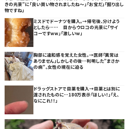
きの光景”に「良い買い物されましたね～」「お宝だ」「掘り出し
物ですね」
ミスドでドーナツを購入。→帰宅後、分けよう
としたら…… 目からウロコの光景に「サイ
コーですww」「激しいw」
胸部に違和感を覚えた女性。→医師「異常は
ありません」しかしその後…判明した”まさか
の病”。女性の現在に迫る
ドラッグストアで目薬を購入→目薬とは別に
渡されたものに…180万表示「ほしい！」「え、
なにこれ！！」