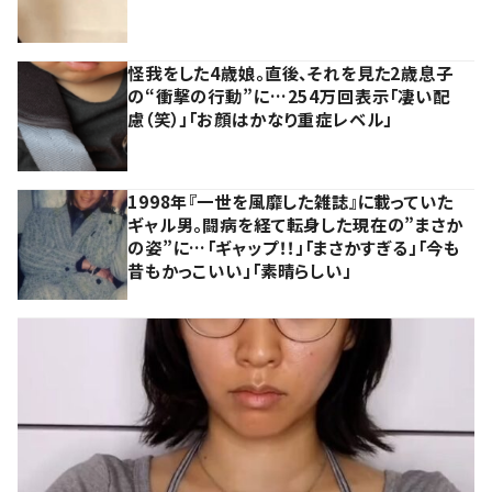
怪我をした4歳娘。直後、それを見た2歳息子
の“衝撃の行動”に…254万回表示「凄い配
慮（笑）」「お顔はかなり重症レベル」
1998年『一世を風靡した雑誌』に載っていた
ギャル男。闘病を経て転身した現在の”まさか
の姿”に…「ギャップ！！」「まさかすぎる」「今も
昔もかっこいい」「素晴らしい」