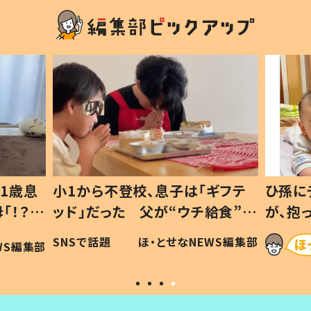
1歳息
小1から不登校、息子は「ギフテ
ひ孫に
「！？」
ッド」だった 父が“ウチ給食”を
が、抱
に「可愛
作り続ける理由とは #令和の親
「涙が
SNSで話題
ほ・とせなNEWS編集部
WS編集部
#令和の子
い」