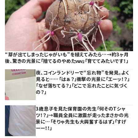
“芽が出てしまったじゃがいも”を植えてみたら…→約3ヶ月
後、驚きの光景に「捨てるのやめたｗｗ」「育ててみたいです！」
夜、コインランドリーで“忘れ物”を発見。よく
見ると……「はぁ？」衝撃の光景に「エーッ！？」
「なぜ落ちてる？」「どこで忘れたことに気づく
の？」
3歳息子を見た保育園の先生「何そのTシャ
ツ！？」→職員全員に激震が走ったまさかの光
景に…「そりゃ先生も大興奮するはず」「すげ
ーー！！」