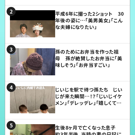
平成6年に撮った2ショット 30
年後の姿に…「美男美女」「こん
な夫婦になりたい」
孫のためにお弁当を作った祖
母 孫が絶賛したお弁当に「美
味しそう」「お弁当すごい」
じいじを駅で待つ孫たち じい
じが来た瞬間…！？「じいじイケ
メン」「デレッデレ」「嬉しくて可
愛くてたまらない」「幸せになれ
る」
生後8ヶ月で亡くなった息子
約3年半後、当時の妻の日記に