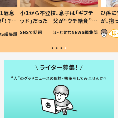
1歳息
小1から不登校、息子は「ギフテ
ひ孫に
「！？」
ッド」だった 父が“ウチ給食”を
が、抱
に「可愛
作り続ける理由とは #令和の親
「涙が
SNSで話題
ほ・とせなNEWS編集部
WS編集部
#令和の子
い」
ライター募集！
“人”のグッドニュースの取材・執筆をしてみませんか？