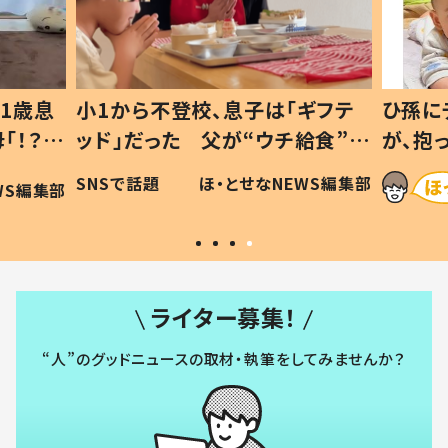
1歳息
小1から不登校、息子は「ギフテ
ひ孫に
「！？」
ッド」だった 父が“ウチ給食”を
が、抱
に「可愛
作り続ける理由とは #令和の親
「涙が
SNSで話題
ほ・とせなNEWS編集部
WS編集部
#令和の子
い」
ライター募集！
“人”のグッドニュースの取材・執筆をしてみませんか？