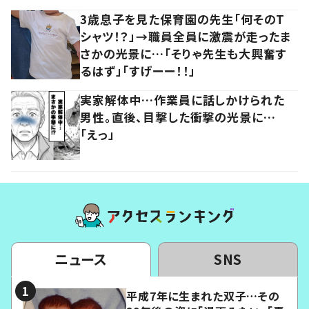
3歳息子を見た保育園の先生「何そのT
シャツ！？」→職員全員に激震が走ったま
さかの光景に…「そりゃ先生も大興奮す
るはず」「すげーー！！」
実家解体中…作業員に話しかけられた
男性。直後、目撃した衝撃の光景に…
「えっ」
ニュース
SNS
平成7年に生まれた双子…その