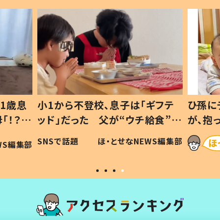
1歳息
小1から不登校、息子は「ギフテ
ひ孫に
「！？」
ッド」だった 父が“ウチ給食”を
が、抱
に「可愛
作り続ける理由とは #令和の親
「涙が
SNSで話題
ほ・とせなNEWS編集部
WS編集部
#令和の子
い」