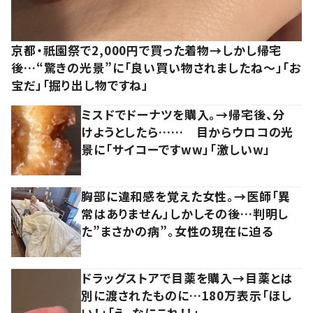
京都・祇園祭で2,000円で買った着物→しかし帰宅
後…“驚きの光景”に「良い買い物されましたね～」「お
宝だ」「掘り出し物ですね」
ミスドでドーナツを購入。→帰宅後、分
けようとしたら…… 目からウロコの光
景に「サイコーですww」「激しいw」
胸部に違和感を覚えた女性。→医師「異
常はありません」しかしその後…判明し
た”まさかの病”。女性の現在に迫る
ドラッグストアで目薬を購入→目薬とは
別に渡されたものに…180万表示「ほし
い！」「え、なにこれ！！」