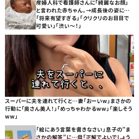
産婦人科で看護師さんに「綺麗なお顔」
と言われた赤ちゃん。→成長後の姿に…
「将来有望すぎる」「クリクリのお目目で
可愛い」「渋い～！」
スーパーに夫を連れて行くと…妻「おーいw」まさかの
行動に「奥さん美人！」「めっちゃわかるww」「楽しそう
ww」
「絵にあう言葉を書きなさい」息子の”ま
さかの解答”に…母「正解でよいでしょう