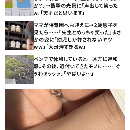
か？」→衝撃の光景に「声出して笑った
ｗ」「天才だと思います」
ママが保育園へお迎えに→2歳息子を
見たら……「先生とめっちゃ笑った」まさ
かの姿に「幼児しか許されないヤツ
ww」「大渋滞すぎるw」
ベンチで休憩していると…遠方に違和
感。その後、近付いてきたモノに……「ぐ
ぅわぁッッッ」「やばいよ…」