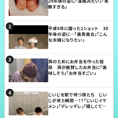
29年後の姿に「漫画みたい」「素
敵すぎる」
平成6年に撮った2ショット 30
年後の姿に…「美男美女」「こん
な夫婦になりたい」
孫のためにお弁当を作った祖
母 孫が絶賛したお弁当に「美
味しそう」「お弁当すごい」
じいじを駅で待つ孫たち じい
じが来た瞬間…！？「じいじイケ
メン」「デレッデレ」「嬉しくて可
愛くてたまらない」「幸せになれ
る」