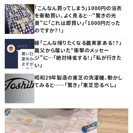
「こんなん買ってしまう」1000円の浴衣
を衝動買い。よく見ると…“驚きの光
景”に「これは即買い」「1000円だった
のですか？！」
嫁「こんな帰りたくなる義実家ある！？」
義父から届いた“衝撃のメッセー
ジ”に…「絶対帰省する！」「私が行きた
い」
昭和29年製造の東芝の洗濯機。動かし
てみると……「驚き」「東芝恐るべし」