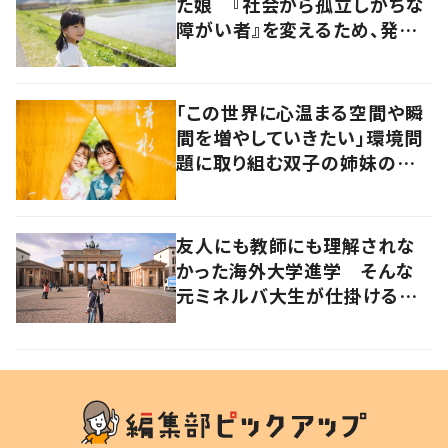
た娘 『社会から孤立しがちな
障がい者』を変えるため、発信
を続ける母と娘に迫る
「この世界に心温まる空間や瞬
間を増やしていきたい」環境問
題に取り組む双子の姉妹のスト
ーリー
友人にも教師にも理解されな
かった海外大学進学 そんな
元ミネルバ大生が仕掛けるオ
ンラインコミュニティ