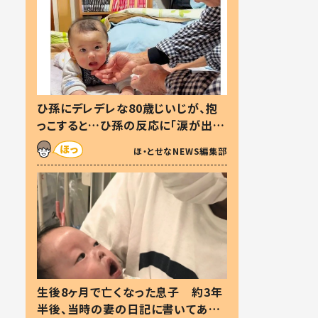
ひ孫にデレデレな80歳じいじが、抱
っこすると…ひ孫の反応に「涙が出ま
した」「可愛くて仕方ない」
ほ・とせなNEWS編集部
生後8ヶ月で亡くなった息子 約3年
半後、当時の妻の日記に書いてあっ