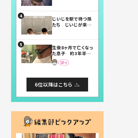
賛したお弁当に「美
味しそう」「お弁当す
ごい」
じいじを駅で待つ孫
たち じいじが来た
瞬間…！？「じいじイ
ケメン」「デレッデレ」
「嬉しくて可愛くてた
生後8ヶ月で亡くなっ
まらない」「幸せにな
た息子 約3年半
れる」
後、当時の妻の日記
に書いてあった本音
とは
6位以降はこちら