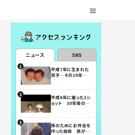
ニュース
SNS
平成7年に生まれた
双子…その29年後
の姿に「漫画みたい」
「素敵すぎる」
平成6年に撮った2シ
ョット 30年後の姿
に…「美男美女」「こ
んな夫婦になりた
い」
孫のためにお弁当を
作った祖母 孫が絶