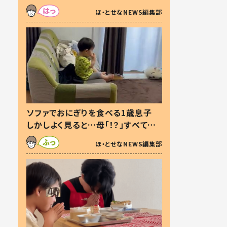
た本音とは
ほ・とせなNEWS編集部
ソファでおにぎりを食べる1歳息子
しかしよく見ると…母「！？」すべてを
察した母の投稿に「可愛いから許
ほ・とせなNEWS編集部
す！」「現行犯〜」