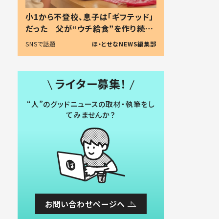
小1から不登校、息子は「ギフテッド」
だった 父が“ウチ給食”を作り続け
る理由とは #令和の親 #令和の子
SNSで話題
ほ・とせなNEWS編集部
ライター募集！
“人”のグッドニュースの取材・執筆をし
てみませんか？
お問い合わせページへ