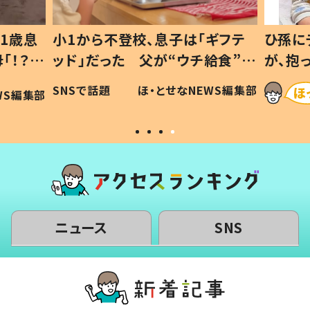
1歳息
小1から不登校、息子は「ギフテ
ひ孫に
「！？」
ッド」だった 父が“ウチ給食”を
が、抱
に「可愛
作り続ける理由とは #令和の親
「涙が
SNSで話題
ほ・とせなNEWS編集部
WS編集部
#令和の子
い」
ニュース
SNS