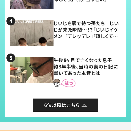
じいじを駅で待つ孫たち じい
じが来た瞬間…！？「じいじイケ
メン」「デレッデレ」「嬉しくて可
愛くてたまらない」「幸せになれ
る」
生後8ヶ月で亡くなった息子
約3年半後、当時の妻の日記に
書いてあった本音とは
6位以降はこちら