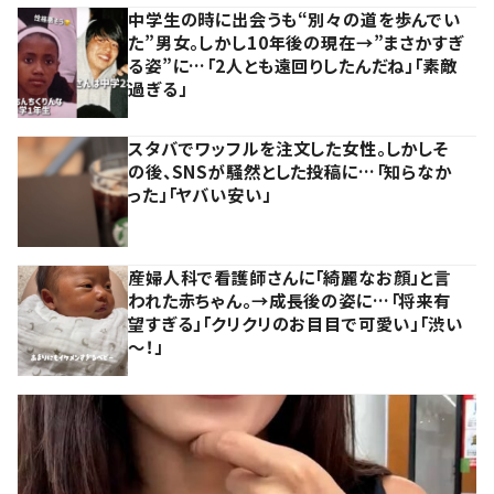
中学生の時に出会うも“別々の道を歩んでい
た”男女。しかし10年後の現在→”まさかすぎ
る姿”に…「2人とも遠回りしたんだね」「素敵
過ぎる」
スタバでワッフルを注文した女性。しかしそ
の後、SNSが騒然とした投稿に…「知らなか
った」「ヤバい安い」
産婦人科で看護師さんに「綺麗なお顔」と言
われた赤ちゃん。→成長後の姿に…「将来有
望すぎる」「クリクリのお目目で可愛い」「渋い
～！」