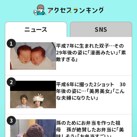
ニュース
SNS
平成7年に生まれた双子…その
29年後の姿に「漫画みたい」「素
敵すぎる」
平成6年に撮った2ショット 30
年後の姿に…「美男美女」「こん
な夫婦になりたい」
孫のためにお弁当を作った祖
母 孫が絶賛したお弁当に「美
味しそう」「お弁当すごい」