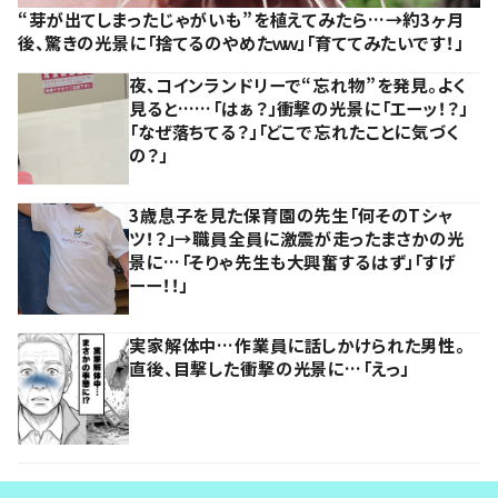
“芽が出てしまったじゃがいも”を植えてみたら…→約3ヶ月
後、驚きの光景に「捨てるのやめたｗｗ」「育ててみたいです！」
夜、コインランドリーで“忘れ物”を発見。よく
見ると……「はぁ？」衝撃の光景に「エーッ！？」
「なぜ落ちてる？」「どこで忘れたことに気づく
の？」
3歳息子を見た保育園の先生「何そのTシャ
ツ！？」→職員全員に激震が走ったまさかの光
景に…「そりゃ先生も大興奮するはず」「すげ
ーー！！」
実家解体中…作業員に話しかけられた男性。
直後、目撃した衝撃の光景に…「えっ」