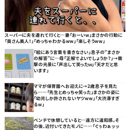
スーパーに夫を連れて行くと…妻「おーいw」まさかの行動に
「奥さん美人！」「めっちゃわかるww」「楽しそうww」
「絵にあう言葉を書きなさい」息子の”まさか
の解答”に…母「正解でよいでしょうか？」→衝
撃の光景に「声出して笑ったｗ」「天才だと思
います」
ママが保育園へお迎えに→2歳息子を見た
ら……「先生とめっちゃ笑った」まさかの姿に
「幼児しか許されないヤツww」「大渋滞すぎ
るw」
ベンチで休憩していると…遠方に違和感。そ
の後、近付いてきたモノに……「ぐぅわぁッッ