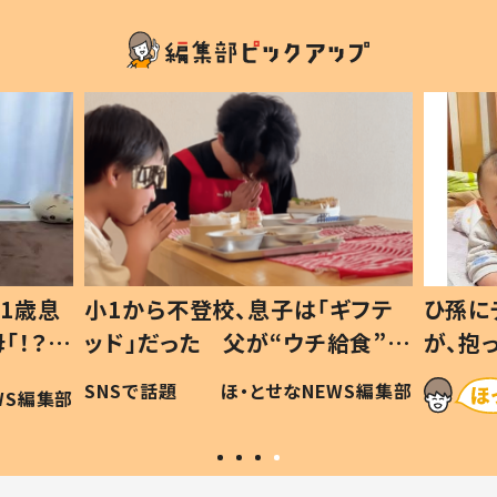
1歳息
小1から不登校、息子は「ギフテ
ひ孫に
「！？」
ッド」だった 父が“ウチ給食”を
が、抱
に「可愛
作り続ける理由とは #令和の親
「涙が
SNSで話題
ほ・とせなNEWS編集部
WS編集部
#令和の子
い」