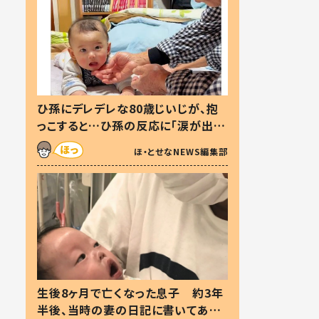
ひ孫にデレデレな80歳じいじが、抱
っこすると…ひ孫の反応に「涙が出ま
した」「可愛くて仕方ない」
ほ・とせなNEWS編集部
生後8ヶ月で亡くなった息子 約3年
半後、当時の妻の日記に書いてあっ