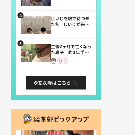
賛したお弁当に「美
味しそう」「お弁当す
ごい」
じいじを駅で待つ孫
たち じいじが来た
瞬間…！？「じいじイ
ケメン」「デレッデレ」
「嬉しくて可愛くてた
生後8ヶ月で亡くなっ
まらない」「幸せにな
た息子 約3年半
れる」
後、当時の妻の日記
に書いてあった本音
とは
6位以降はこちら