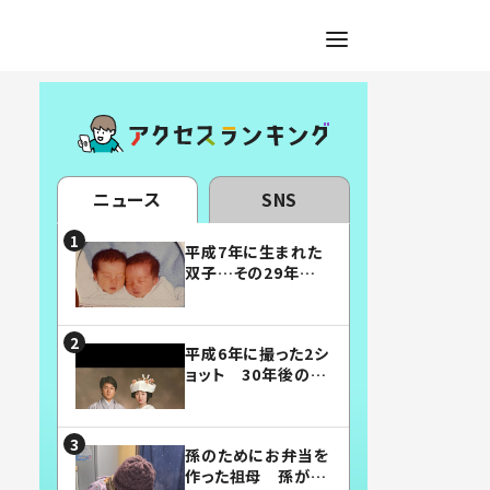
ニュース
SNS
平成7年に生まれた
双子…その29年後
の姿に「漫画みたい」
「素敵すぎる」
平成6年に撮った2シ
ョット 30年後の姿
に…「美男美女」「こ
んな夫婦になりた
い」
孫のためにお弁当を
作った祖母 孫が絶