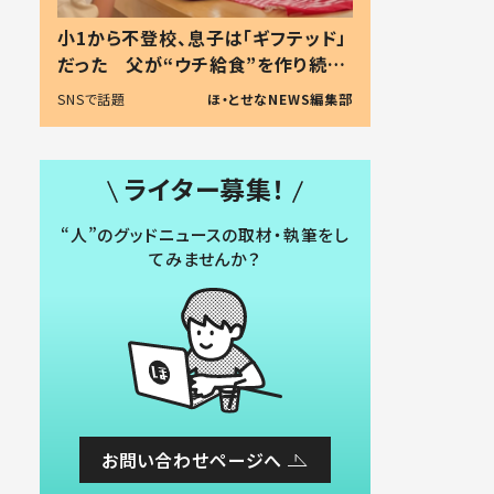
小1から不登校、息子は「ギフテッド」
だった 父が“ウチ給食”を作り続け
る理由とは #令和の親 #令和の子
SNSで話題
ほ・とせなNEWS編集部
ライター募集！
“人”のグッドニュースの取材・執筆をし
てみませんか？
お問い合わせページへ