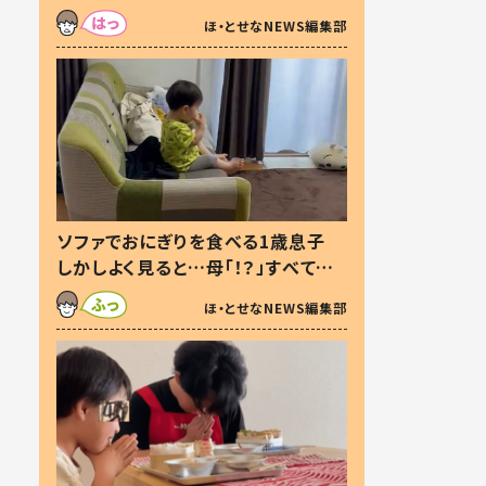
た本音とは
ほ・とせなNEWS編集部
ソファでおにぎりを食べる1歳息子
しかしよく見ると…母「！？」すべてを
察した母の投稿に「可愛いから許
ほ・とせなNEWS編集部
す！」「現行犯〜」