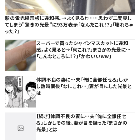
駅の電光掲示板に違和感。→よく見ると……思わず二度見し
てしまう”驚きの光景”に93万表示「なんだこれ！？」「壊れちゃ
った？」
スーパーで買ったシャインマスカットに違和
感。よく見ると→「何これ？」まさかの光景に…
「こんなところに！？」「かわいいww」
体調不良の妻に…夫「俺に全部任せろ」しか
し数時間後「なにこれ…」妻が目にした光景と
は
【続き】体調不良の妻に…夫「俺に全部任せ
ろ」しかしその後、妻が目を疑った『まさかの
光景』とは