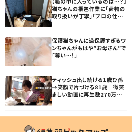
【箱の中に入っているのは…？】
猫ちゃんの梱包作業に「荷物の
取り扱いが丁寧」「プロの仕事」
の声
保護猫ちゃんに過保護すぎるワ
ンちゃんがもはや”お母さん”で
「尊い…！」
ティッシュ出し続ける1歳ひ孫
→笑顔で片づける81歳 微笑
ましい動画に再生数270万回
超え！