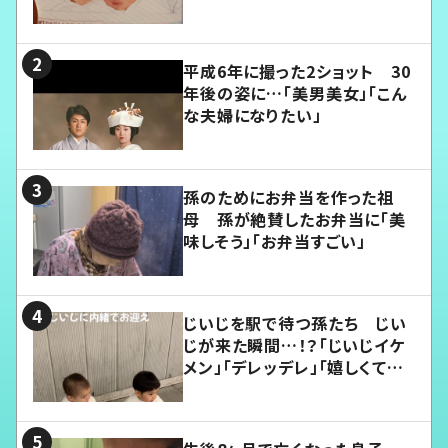
平成6年に撮った2ショット 30
年後の姿に…「美男美女」「こん
な夫婦になりたい」
孫のためにお弁当を作った祖
母 孫が絶賛したお弁当に「美
味しそう」「お弁当すごい」
じいじを駅で待つ孫たち じい
じが来た瞬間…！？「じいじイケ
メン」「デレッデレ」「嬉しくて可
愛くてたまらない」「幸せになれ
る」