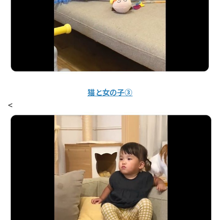
猫と女の子③
<