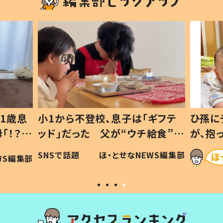
1歳息
小1から不登校、息子は「ギフテ
ひ孫に
「！？」
ッド」だった 父が“ウチ給食”を
が、抱
に「可愛
作り続ける理由とは #令和の親
「涙が
SNSで話題
ほ・とせなNEWS編集部
WS編集部
#令和の子
い」