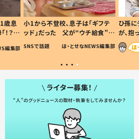
1歳息
小1から不登校、息子は「ギフテ
ひ孫に
「！？」
ッド」だった 父が“ウチ給食”を
が、抱
に「可愛
作り続ける理由とは #令和の親
「涙が
SNSで話題
ほ・とせなNEWS編集部
WS編集部
#令和の子
い」
ライター募集！
“人”のグッドニュースの取材・執筆をしてみませんか？