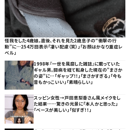
怪我をした4歳娘。直後、それを見た2歳息子の“衝撃の行
動”に…254万回表示「凄い配慮（笑）」「お顔はかなり重症レ
ベル」
1998年『一世を風靡した雑誌』に載っていた
ギャル男。闘病を経て転身した現在の”まさか
の姿”に…「ギャップ！！」「まさかすぎる」「今も
昔もかっこいい」「素晴らしい」
スッピン女性→戸田恵梨香さん風メイクをし
た結果……驚きの光景に「本人かと思った」
「ベースが美しい」「似すぎ！！」