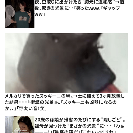
夜、虫取りに出かけたら“胸元に違和感”→直
後、驚きの光景に…「笑ったｗｗｗ」「ギャップ
ww」
メルカリで買ったズッキーニの種。→土に植えて3ヶ月放置し
た結果……『衝撃の光景』に「ズッキーニも凶器になるの
か、、」「野太い音！笑」
20歳の孫娘が帰省のたびにする“隠しごと”。
祖母が見つけた“まさかの光景”に……「わぁ
ーーー！」「最高の孫だ」「これいいですね」