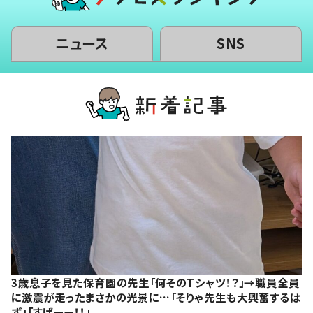
ニュース
SNS
3歳息子を見た保育園の先生「何そのTシャツ！？」→職員全員
に激震が走ったまさかの光景に…「そりゃ先生も大興奮するは
ず」「すげーー！！」