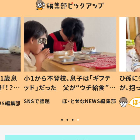
1歳息
小1から不登校、息子は「ギフテ
ひ孫に
「！？」
ッド」だった 父が“ウチ給食”を
が、抱
に「可愛
作り続ける理由とは #令和の親
「涙が
SNSで話題
ほ・とせなNEWS編集部
WS編集部
#令和の子
い」