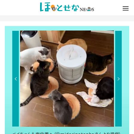
メイちゃんも定位置へ（＠midorinotanboさんより提供）