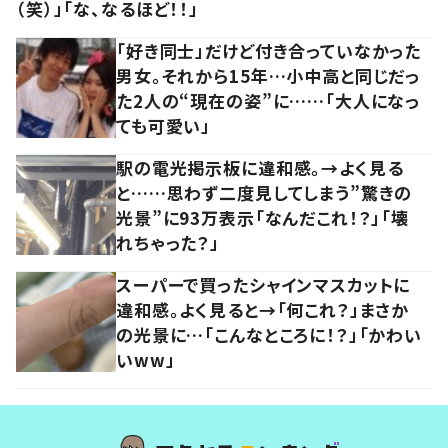
（笑）」「な、なるほど！！」
「好き同士」だけど付き合っていなかった
男女。それから15年…小中高と同じだっ
た2人の“現在の姿”に……「大人になっ
ても可愛い」
駅の電光掲示板に違和感。→よく見る
と……思わず二度見してしまう”驚きの
光景”に93万表示「なんだこれ！？」「壊
れちゃった？」
スーパーで買ったシャインマスカットに
違和感。よく見ると→「何これ？」まさか
の光景に…「こんなところに！？」「かわい
いww」