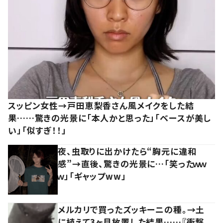
スッピン女性→戸田恵梨香さん風メイクをした結
果……驚きの光景に「本人かと思った」「ベースが美し
い」「似すぎ！！」
夜、虫取りに出かけたら“胸元に違和
感”→直後、驚きの光景に…「笑ったｗｗ
ｗ」「ギャップww」
メルカリで買ったズッキーニの種。→土
に植えて3ヶ月放置した結果……『衝撃