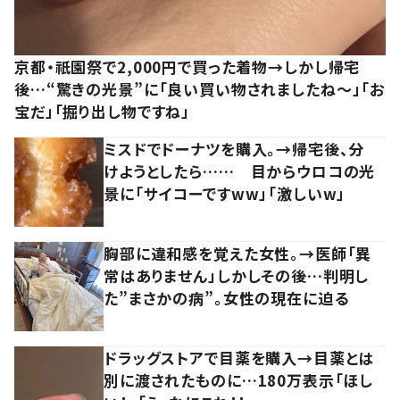
京都・祇園祭で2,000円で買った着物→しかし帰宅
後…“驚きの光景”に「良い買い物されましたね～」「お
宝だ」「掘り出し物ですね」
ミスドでドーナツを購入。→帰宅後、分
けようとしたら…… 目からウロコの光
景に「サイコーですww」「激しいw」
胸部に違和感を覚えた女性。→医師「異
常はありません」しかしその後…判明し
た”まさかの病”。女性の現在に迫る
ドラッグストアで目薬を購入→目薬とは
別に渡されたものに…180万表示「ほし