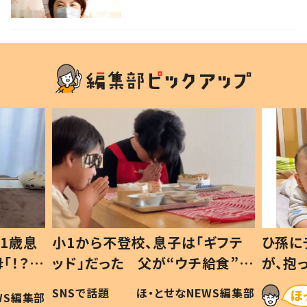
1歳息
小1から不登校、息子は「ギフテ
ひ孫に
「！？」
ッド」だった 父が“ウチ給食”を
が、抱
に「可愛
作り続ける理由とは #令和の親
「涙が
SNSで話題
ほ・とせなNEWS編集部
WS編集部
#令和の子
い」