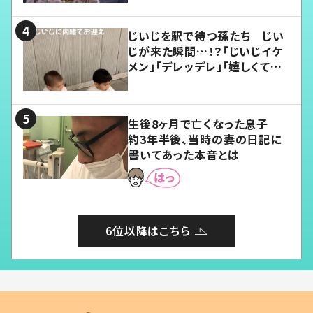
じいじを駅で待つ孫たち じい
じが来た瞬間…！？「じいじイケ
メン」「デレッデレ」「嬉しくて可
愛くてたまらない」「幸せになれ
る」
生後8ヶ月で亡くなった息子
約3年半後、当時の妻の日記に
書いてあった本音とは
6位以降はこちら