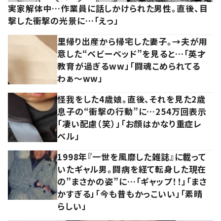
実家解体中…作業員に話しかけられた男性。直後、目
撃した衝撃の光景に…「えっ」
里帰り出産から帰宅した妻子。→夫が用
意した“ベビーベッド”を見ると…「英才
教育が過ぎるww」「闘魂こめられてる
わぁ～ww」
怪我をした4歳娘。直後、それを見た2歳
息子の“衝撃の行動”に…254万回表示
「凄い配慮（笑）」「お顔はかなり重症レ
ベル」
1998年『一世を風靡した雑誌』に載って
いたギャル男。闘病を経て転身した現在
の”まさかの姿”に…「ギャップ！！」「まさ
かすぎる」「今も昔もかっこいい」「素晴
らしい」