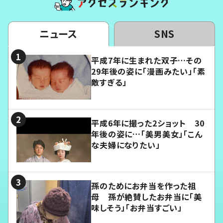
ニュース
SNS
平成7年に生まれた双子…その
29年後の姿に「漫画みたい」「素
敵すぎる」
平成6年に撮った2ショット 30
年後の姿に…「美男美女」「こん
な夫婦になりたい」
孫のためにお弁当を作った祖
母 孫が絶賛したお弁当に「美
味しそう」「お弁当すごい」