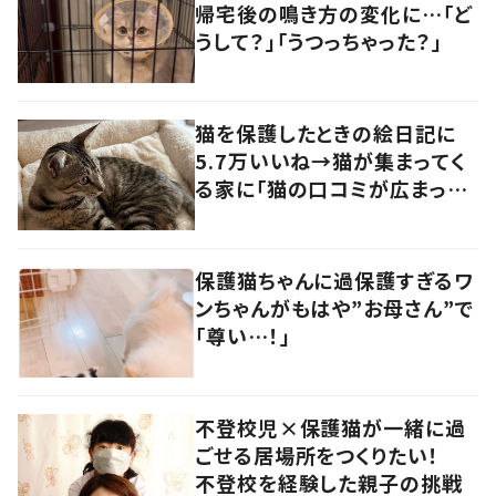
帰宅後の鳴き方の変化に…「ど
うして？」「うつっちゃった？」
猫を保護したときの絵日記に
5.7万いいね→猫が集まってく
る家に「猫の口コミが広まって
いる！？」
保護猫ちゃんに過保護すぎるワ
ンちゃんがもはや”お母さん”で
「尊い…！」
不登校児×保護猫が一緒に過
ごせる居場所をつくりたい！
不登校を経験した親子の挑戦