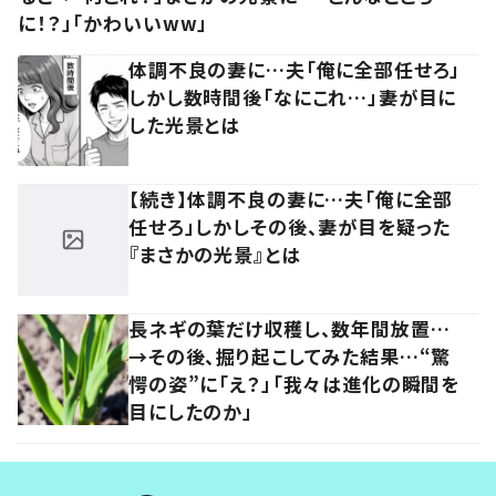
に！？」「かわいいww」
体調不良の妻に…夫「俺に全部任せろ」
しかし数時間後「なにこれ…」妻が目に
した光景とは
【続き】体調不良の妻に…夫「俺に全部
任せろ」しかしその後、妻が目を疑った
『まさかの光景』とは
長ネギの葉だけ収穫し、数年間放置…
→その後、掘り起こしてみた結果…“驚
愕の姿”に「え？」「我々は進化の瞬間を
目にしたのか」