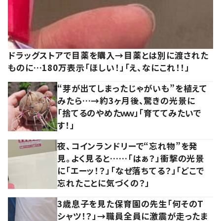
ドラッグストアで目薬を購入→目薬とは別に渡された
ものに…180万表示「ほしい！」「え、なにこれ！！」
“芽が出てしまったじゃがいも”を植えて
みたら…→約3ヶ月後、驚きの光景に
「捨てるのやめたｗｗ」「育ててみたいで
す！」
夜、コインランドリーで“忘れ物”を発
見。よく見ると……「はぁ？」衝撃の光景
に「エーッ！？」「なぜ落ちてる？」「どこで
忘れたことに気づくの？」
3歳息子を見た保育園の先生「何そのT
シャツ！？」→職員全員に激震が走ったま