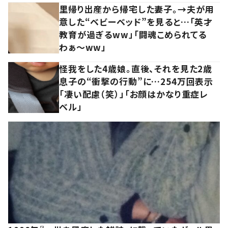
里帰り出産から帰宅した妻子。→夫が用
意した“ベビーベッド”を見ると…「英才
教育が過ぎるww」「闘魂こめられてる
わぁ～ww」
怪我をした4歳娘。直後、それを見た2歳
息子の“衝撃の行動”に…254万回表示
「凄い配慮（笑）」「お顔はかなり重症レ
ベル」