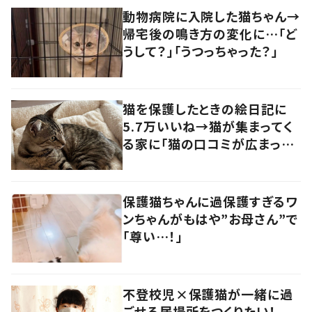
動物病院に入院した猫ちゃん→
帰宅後の鳴き方の変化に…「ど
うして？」「うつっちゃった？」
猫を保護したときの絵日記に
5.7万いいね→猫が集まってく
る家に「猫の口コミが広まって
いる！？」
保護猫ちゃんに過保護すぎるワ
ンちゃんがもはや”お母さん”で
「尊い…！」
不登校児×保護猫が一緒に過
ごせる居場所をつくりたい！