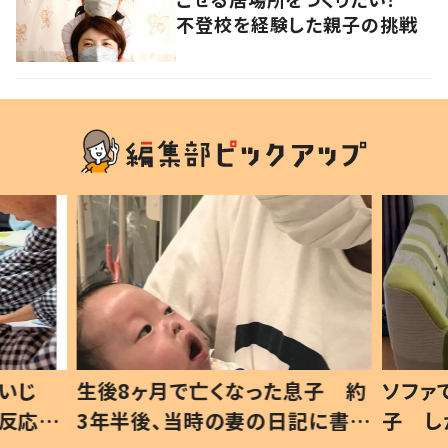
不登校を経験した親子の挑戦
いじ
生後8ヶ月で亡くなった息子 約
ソファ
の反応に
3年半後、当時の妻の日記に書い
子 し