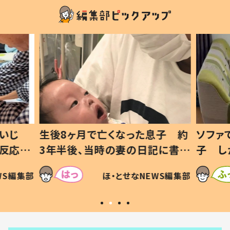
いじ
生後8ヶ月で亡くなった息子 約
ソファ
の反応に
3年半後、当時の妻の日記に書い
子 し
て仕方な
てあった本音とは
すべて
WS編集部
ほ・とせなNEWS編集部
いから