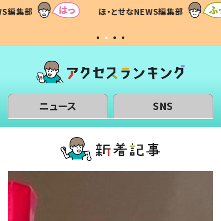
て仕方な
てあった本音とは
すべて
WS編集部
ほ・とせなNEWS編集部
いから
ニュース
SNS