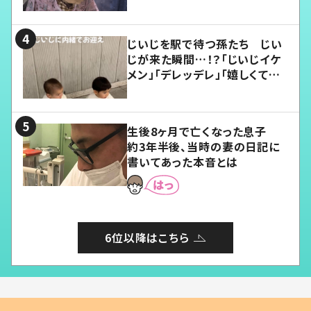
じいじを駅で待つ孫たち じい
じが来た瞬間…！？「じいじイケ
メン」「デレッデレ」「嬉しくて可
愛くてたまらない」「幸せになれ
る」
生後8ヶ月で亡くなった息子
約3年半後、当時の妻の日記に
書いてあった本音とは
6位以降はこちら