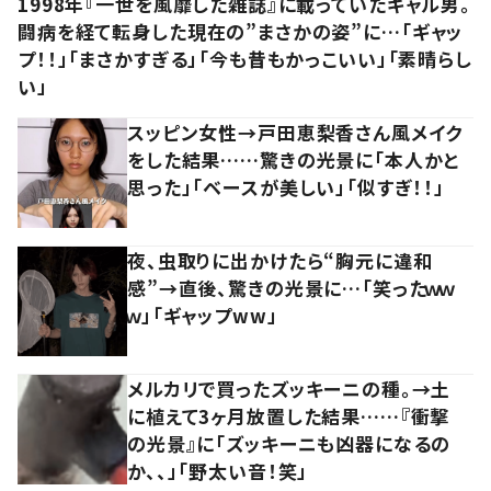
1998年『一世を風靡した雑誌』に載っていたギャル男。
闘病を経て転身した現在の”まさかの姿”に…「ギャッ
プ！！」「まさかすぎる」「今も昔もかっこいい」「素晴らし
い」
スッピン女性→戸田恵梨香さん風メイク
をした結果……驚きの光景に「本人かと
思った」「ベースが美しい」「似すぎ！！」
夜、虫取りに出かけたら“胸元に違和
感”→直後、驚きの光景に…「笑ったｗｗ
ｗ」「ギャップww」
メルカリで買ったズッキーニの種。→土
に植えて3ヶ月放置した結果……『衝撃
の光景』に「ズッキーニも凶器になるの
か、、」「野太い音！笑」