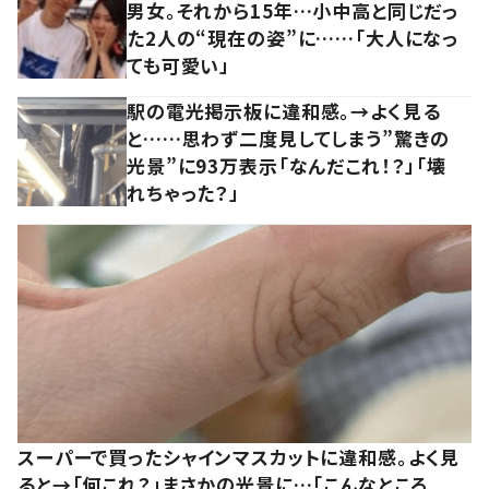
男女。それから15年…小中高と同じだっ
た2人の“現在の姿”に……「大人になっ
ても可愛い」
駅の電光掲示板に違和感。→よく見る
と……思わず二度見してしまう”驚きの
光景”に93万表示「なんだこれ！？」「壊
れちゃった？」
スーパーで買ったシャインマスカットに違和感。よく見
ると→「何これ？」まさかの光景に…「こんなところ