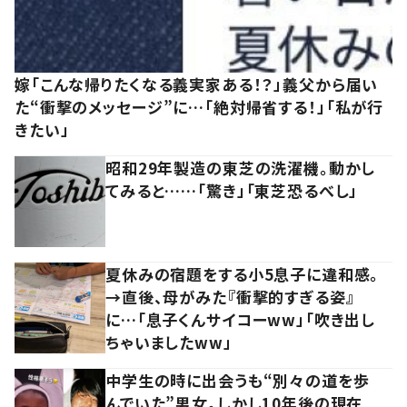
嫁「こんな帰りたくなる義実家ある！？」義父から届い
た“衝撃のメッセージ”に…「絶対帰省する！」「私が行
きたい」
昭和29年製造の東芝の洗濯機。動かし
てみると……「驚き」「東芝恐るべし」
夏休みの宿題をする小5息子に違和感。
→直後、母がみた『衝撃的すぎる姿』
に…「息子くんサイコーww」「吹き出し
ちゃいましたww」
中学生の時に出会うも“別々の道を歩
んでいた”男女。しかし10年後の現在