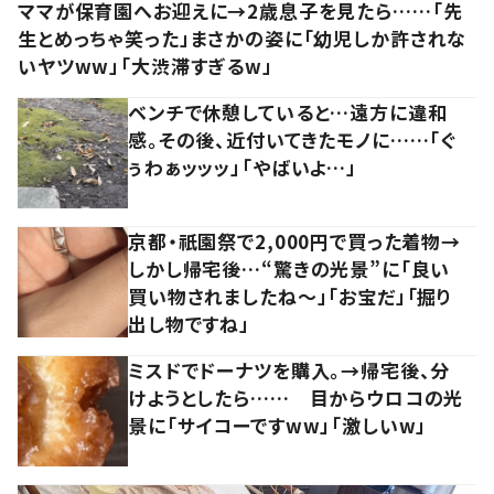
ママが保育園へお迎えに→2歳息子を見たら……「先
生とめっちゃ笑った」まさかの姿に「幼児しか許されな
いヤツww」「大渋滞すぎるw」
ベンチで休憩していると…遠方に違和
感。その後、近付いてきたモノに……「ぐ
ぅわぁッッッ」「やばいよ…」
京都・祇園祭で2,000円で買った着物→
しかし帰宅後…“驚きの光景”に「良い
買い物されましたね～」「お宝だ」「掘り
出し物ですね」
ミスドでドーナツを購入。→帰宅後、分
けようとしたら…… 目からウロコの光
景に「サイコーですww」「激しいw」