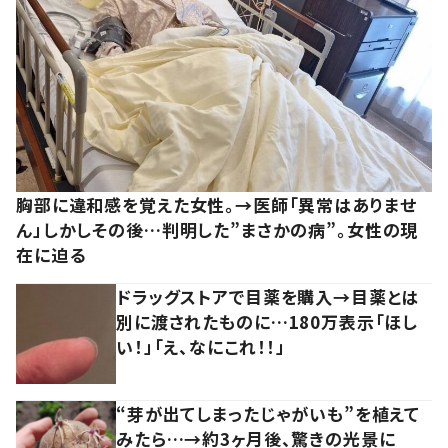
胸部に違和感を覚えた女性。→医師「異常はありませ
ん」しかしその後…判明した”まさかの病”。女性の現
在に迫る
ドラッグストアで目薬を購入→目薬とは
別に渡されたものに…180万表示「ほし
い！」「え、なにこれ！！」
“芽が出てしまったじゃがいも”を植えて
みたら…→約3ヶ月後、驚きの光景に