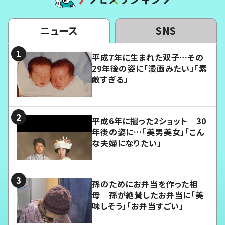
ニュース
SNS
平成7年に生まれた双子…その
29年後の姿に「漫画みたい」「素
敵すぎる」
平成6年に撮った2ショット 30
年後の姿に…「美男美女」「こん
な夫婦になりたい」
孫のためにお弁当を作った祖
母 孫が絶賛したお弁当に「美
味しそう」「お弁当すごい」