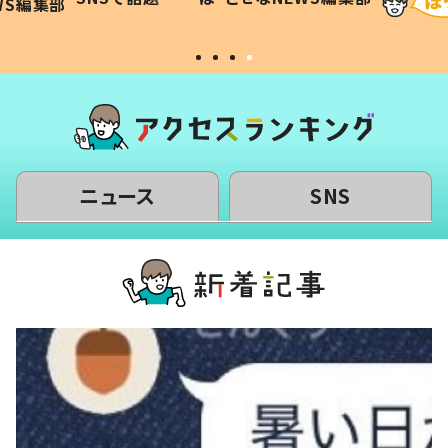
WS編集部
#令和の子
い」
ニュース
SNS