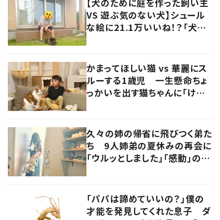
【犬のために庭を作った飼い主
VS 遊ぶ気のない犬】シュール
な絵に21.1万いいね！？「犬の
強い意志を感じる」
かまってほしい猫 vs 華麗にス
ルーする1歳児 一生懸命ちょ
っかいを出す猫ちゃんに「けな
げ」の声
久々の姉の帰省に飛びつく弟た
ち 9人姉弟の夏休みの再会に
「ウルッとしました」「感動」の声
が続出！
「パパは諦めていいの？」僕の
才能を発見してくれた息子 ダ