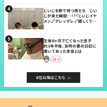
じいじを駅で待つ孫たち じい
じが来た瞬間…！？「じいじイケ
メン」「デレッデレ」「嬉しくて可
愛くてたまらない」「幸せになれ
る」
生後8ヶ月で亡くなった息子
約3年半後、当時の妻の日記に
書いてあった本音とは
6位以降はこちら