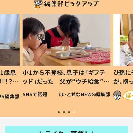
1歳息
小1から不登校、息子は「ギフテ
ひ孫に
「！？」
ッド」だった 父が“ウチ給食”を
が、抱
に「可愛
作り続ける理由とは #令和の親
「涙が
SNSで話題
ほ・とせなNEWS編集部
WS編集部
#令和の子
い」