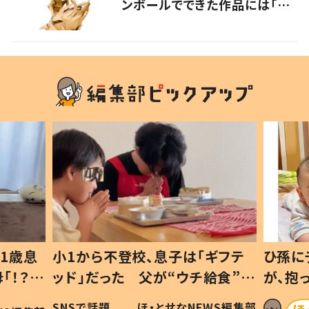
ンボールでできた作品には「生
命を感じる」の声
1歳息
小1から不登校、息子は「ギフテ
ひ孫に
「！？」
ッド」だった 父が“ウチ給食”を
が、抱
に「可愛
作り続ける理由とは #令和の親
「涙が
SNSで話題
ほ・とせなNEWS編集部