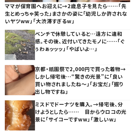
ママが保育園へお迎えに→2歳息子を見たら……「先
生とめっちゃ笑った」まさかの姿に「幼児しか許されな
いヤツww」「大渋滞すぎるw」
ベンチで休憩していると…遠方に違和
感。その後、近付いてきたモノに……「ぐ
ぅわぁッッッ」「やばいよ…」
京都・祇園祭で2,000円で買った着物→
しかし帰宅後…“驚きの光景”に「良い
買い物されましたね～」「お宝だ」「掘り
出し物ですね」
ミスドでドーナツを購入。→帰宅後、分
けようとしたら…… 目からウロコの光
景に「サイコーですww」「激しいw」