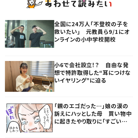
全国に24万人「不登校の子を
救いたい」 元教員ら9/1にオ
ンラインの小中学校開校
小6で会社設立！？ 自由な発
想で特許取得した“耳につけな
いイヤリング”に迫る
「親のエゴだった…」娘の涙の
訴えにハッとした母 買い物中
に起きたやり取りに「すごい分
かる」「改めて気付かされた」