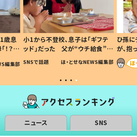
1歳息
小1から不登校、息子は「ギフテ
ひ孫に
「！？」
ッド」だった 父が“ウチ給食”を
が、抱
に「可愛
作り続ける理由とは #令和の親
「涙が
SNSで話題
ほ・とせなNEWS編集部
WS編集部
#令和の子
い」
ニュース
SNS