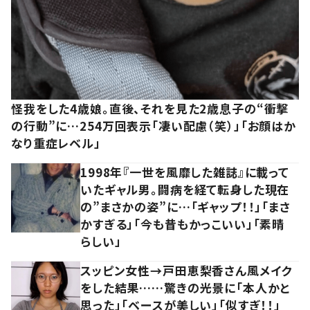
怪我をした4歳娘。直後、それを見た2歳息子の“衝撃
の行動”に…254万回表示「凄い配慮（笑）」「お顔はか
なり重症レベル」
1998年『一世を風靡した雑誌』に載って
いたギャル男。闘病を経て転身した現在
の”まさかの姿”に…「ギャップ！！」「まさ
かすぎる」「今も昔もかっこいい」「素晴
らしい」
スッピン女性→戸田恵梨香さん風メイク
をした結果……驚きの光景に「本人かと
思った」「ベースが美しい」「似すぎ！！」