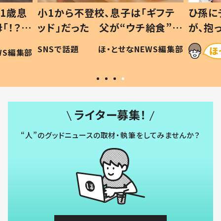
1歳息
小1から不登校、息子は「ギフテ
ひ孫に
「！？」
ッド」だった 父が“ウチ給食”を
が、抱
に「可愛
作り続ける理由とは #令和の親
「涙が
SNSで話題
ほ・とせなNEWS編集部
WS編集部
#令和の子
い」
ライター募集！
“人”のグッドニュースの取材・執筆をしてみませんか？