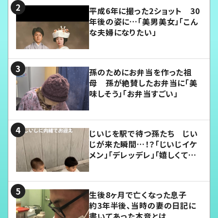
平成6年に撮った2ショット 30
年後の姿に…「美男美女」「こん
な夫婦になりたい」
孫のためにお弁当を作った祖
母 孫が絶賛したお弁当に「美
味しそう」「お弁当すごい」
じいじを駅で待つ孫たち じい
じが来た瞬間…！？「じいじイケ
メン」「デレッデレ」「嬉しくて可
愛くてたまらない」「幸せになれ
る」
生後8ヶ月で亡くなった息子
約3年半後、当時の妻の日記に
書いてあった本音とは