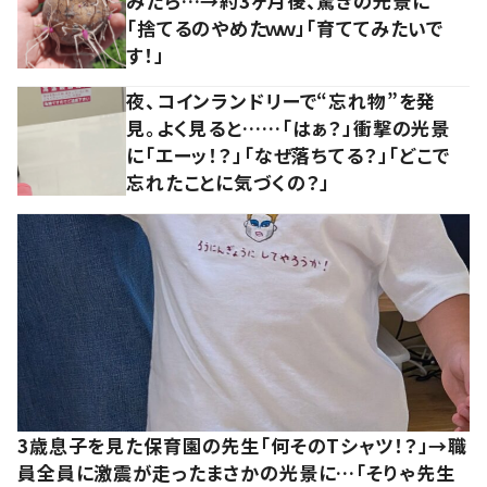
みたら…→約3ヶ月後、驚きの光景に
「捨てるのやめたｗｗ」「育ててみたいで
す！」
夜、コインランドリーで“忘れ物”を発
見。よく見ると……「はぁ？」衝撃の光景
に「エーッ！？」「なぜ落ちてる？」「どこで
忘れたことに気づくの？」
3歳息子を見た保育園の先生「何そのTシャツ！？」→職
員全員に激震が走ったまさかの光景に…「そりゃ先生