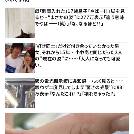
母「刺青入れた」17歳息子「やばー！！」脚を見
ると…“まさかの姿”に277万表示「違う意味
でやばーー（笑）」「な、なるほど！！」
「好き同士」だけど付き合っていなかった男
女。それから15年…小中高と同じだった2人
の“現在の姿”に……「大人になっても可愛
い」
駅の電光掲示板に違和感。→よく見ると……
思わず二度見してしまう”驚きの光景”に93
万表示「なんだこれ！？」「壊れちゃった？」