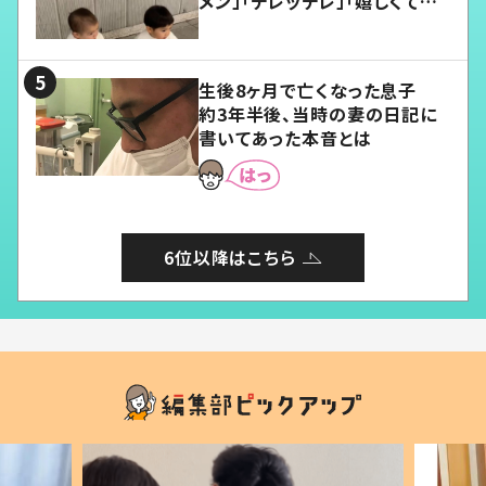
メン」「デレッデレ」「嬉しくて可
愛くてたまらない」「幸せになれ
る」
生後8ヶ月で亡くなった息子
約3年半後、当時の妻の日記に
書いてあった本音とは
6位以降はこちら