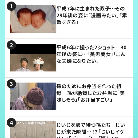
平成7年に生まれた双子…その
29年後の姿に「漫画みたい」「素
敵すぎる」
平成6年に撮った2ショット 30
年後の姿に…「美男美女」「こん
な夫婦になりたい」
孫のためにお弁当を作った祖
母 孫が絶賛したお弁当に「美
味しそう」「お弁当すごい」
じいじを駅で待つ孫たち じい
じが来た瞬間…！？「じいじイケ