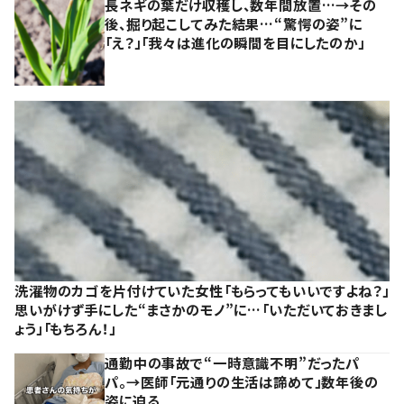
長ネギの葉だけ収穫し、数年間放置…→その
後、掘り起こしてみた結果…“驚愕の姿”に
「え？」「我々は進化の瞬間を目にしたのか」
洗濯物のカゴを片付けていた女性「もらってもいいですよね？」
思いがけず手にした“まさかのモノ”に…「いただいておきまし
ょう」「もちろん！」
通勤中の事故で“一時意識不明”だったパ
パ。→医師「元通りの生活は諦めて」数年後の
姿に迫る