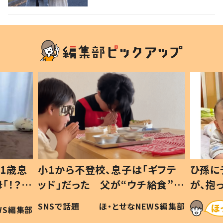
ギフテ
ひ孫にデレデレな80歳じいじ
給食”を
が、抱っこすると…ひ孫の反応に
和の親
「涙が出ました」「可愛くて仕方な
WS編集部
ほ・とせなNEWS編集部
い」