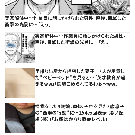
実家解体中…作業員に話しかけられた男性。直後、目撃した
衝撃の光景に…「えっ」
実家解体中…作業員に話しかけられた男性。
直後、目撃した衝撃の光景に…「えっ」
里帰り出産から帰宅した妻子。→夫が用意し
た“ベビーベッド”を見ると…「英才教育が過
ぎるww」「闘魂こめられてるわぁ～ww」
怪我をした4歳娘。直後、それを見た2歳息子
の“衝撃の行動”に…254万回表示「凄い配
慮（笑）」「お顔はかなり重症レベル」