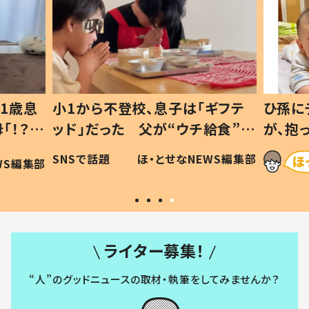
ギフテ
ひ孫にデレデレな80歳じいじ
給食”を
が、抱っこすると…ひ孫の反応に
和の親
「涙が出ました」「可愛くて仕方な
WS編集部
ほ・とせなNEWS編集部
い」
ライター募集！
“人”のグッドニュースの取材・執筆をしてみませんか？