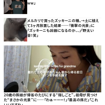
ww」
メルカリで買ったズッキーニの種。→土に植え
て3ヶ月放置した結果……『衝撃の光景』に
「ズッキーニも凶器になるのか、、」「野太い
音！笑」
20歳の孫娘が帰省のたびにする“隠しごと”。祖母が見つけ
た“まさかの光景”に……「わぁーーー！」「最高の孫だ」「これ
いいですね」