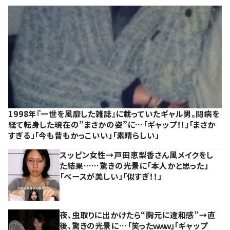
1998年『一世を風靡した雑誌』に載っていたギャル男。闘病を
経て転身した現在の”まさかの姿”に…「ギャップ！！」「まさか
すぎる」「今も昔もかっこいい」「素晴らしい」
スッピン女性→戸田恵梨香さん風メイクをし
た結果……驚きの光景に「本人かと思った」
「ベースが美しい」「似すぎ！！」
夜、虫取りに出かけたら“胸元に違和感”→直
後、驚きの光景に…「笑ったｗｗｗ」「ギャップ