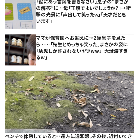
「絵にあう言葉を書きなさい」息子の”まさか
の解答”に…母「正解でよいでしょうか？」→衝
撃の光景に「声出して笑ったｗ」「天才だと思
います」
ママが保育園へお迎えに→2歳息子を見た
ら……「先生とめっちゃ笑った」まさかの姿に
「幼児しか許されないヤツww」「大渋滞すぎ
るw」
ベンチで休憩していると…遠方に違和感。その後、近付いてき