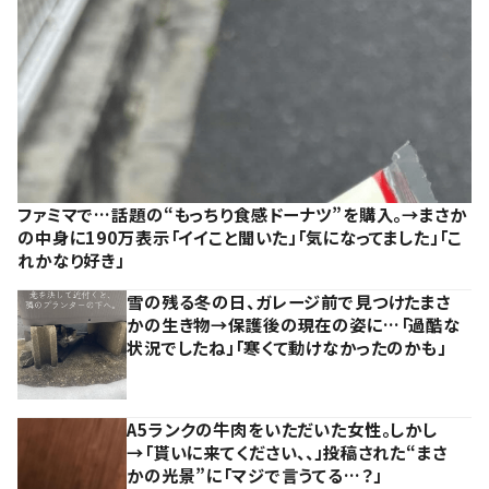
ファミマで…話題の“もっちり食感ドーナツ”を購入。→まさか
の中身に190万表示「イイこと聞いた」「気になってました」「こ
れかなり好き」
雪の残る冬の日、ガレージ前で見つけたまさ
かの生き物→保護後の現在の姿に…「過酷な
状況でしたね」「寒くて動けなかったのかも」
A5ランクの牛肉をいただいた女性。しかし
→「貰いに来てください、、」投稿された“まさ
かの光景”に「マジで言うてる…？」