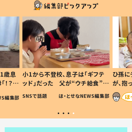
1歳息
小1から不登校、息子は「ギフテ
ひ孫に
「！？」
ッド」だった 父が“ウチ給食”を
が、抱
に「可愛
作り続ける理由とは #令和の親
「涙が
SNSで話題
ほ・とせなNEWS編集部
WS編集部
#令和の子
い」