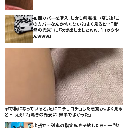
布団カバーを購入。しかし帰宅後→高1娘「こ
のカバーなんか怖くない？」よく見ると…”衝
撃の光景”に「吹き出しましたww」「ロックや
んwww」
家で横になっていると、足にコチョコチョした感覚が。よく見る
と…「えぇ！？」驚きの光景に「無事でよかった」
出張で…列車の指定席を予約したら…→“想