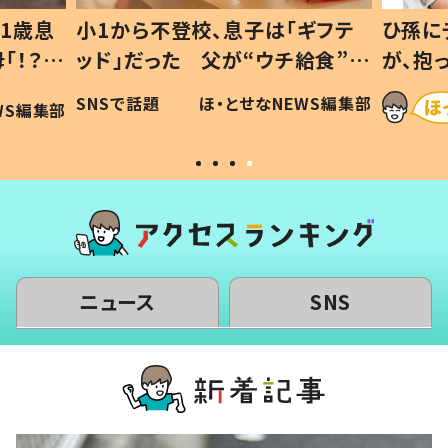
1歳息
小1から不登校、息子は「ギフテ
ひ孫に
「！？」
ッド」だった 父が“ウチ給食”を
が、抱
に「可愛
作り続ける理由とは #令和の親
「涙が
SNSで話題
ほ・とせなNEWS編集部
WS編集部
#令和の子
い」
ニュース
SNS