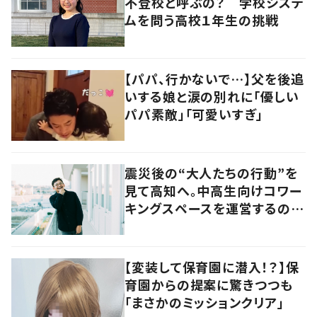
不登校と呼ぶの？ 学校システ
ムを問う高校１年生の挑戦
【パパ、行かないで…】父を後追
いする娘と涙の別れに「優しい
パパ素敵」「可愛いすぎ」
震災後の“大人たちの行動”を
見て高知へ。中高生向けコワー
キングスペースを運営するのは
現役教員
【変装して保育園に潜入！？】保
育園からの提案に驚きつつも
「まさかのミッションクリア」