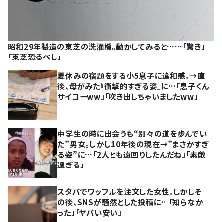
昭和29年製造の東芝の洗濯機。動かしてみると……「驚き」
「東芝恐るべし」
夏休みの宿題をする小5息子に違和感。→直
後、母がみた『衝撃的すぎる姿』に…「息子くん
サイコーww」「吹き出しちゃいましたww」
中学生の時に出会うも“別々の道を歩んでい
た”男女。しかし10年後の現在→”まさかすぎ
る姿”に…「2人とも遠回りしたんだね」「素敵
過ぎる」
スタバでワッフルを注文した女性。しかしそ
の後、SNSが騒然とした投稿に…「知らなか
った」「ヤバい安い」