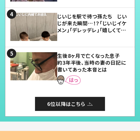
じいじを駅で待つ孫たち じい
じが来た瞬間…！？「じいじイケ
メン」「デレッデレ」「嬉しくて可
愛くてたまらない」「幸せになれ
る」
生後8ヶ月で亡くなった息子
約3年半後、当時の妻の日記に
書いてあった本音とは
6位以降はこちら