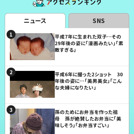
ニュース
SNS
平成7年に生まれた双子…その
29年後の姿に「漫画みたい」「素
敵すぎる」
平成6年に撮った2ショット 30
年後の姿に…「美男美女」「こん
な夫婦になりたい」
孫のためにお弁当を作った祖
母 孫が絶賛したお弁当に「美
味しそう」「お弁当すごい」