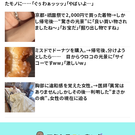
たモノに……「ぐぅわぁッッッ」「やばいよ…」
京都・祇園祭で2,000円で買った着物→しか
し帰宅後…“驚きの光景”に「良い買い物され
ましたね～」「お宝だ」「掘り出し物ですね」
ミスドでドーナツを購入。→帰宅後、分けよう
としたら…… 目からウロコの光景に「サイ
コーですww」「激しいw」
胸部に違和感を覚えた女性。→医師「異常は
ありません」しかしその後…判明した”まさか
の病”。女性の現在に迫る