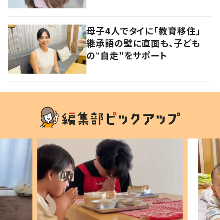
母子4人でタイに「教育移住」
継承語の壁に直面も、子ども
の‟自走”をサポート