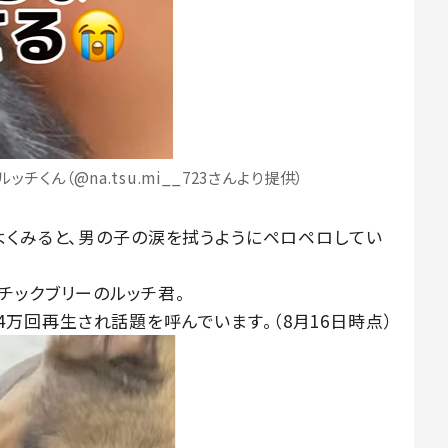
くん（@na.tsu.mi__723さんより提供）
よくみると、男の子の涙を拭うようにペロペロしてい
チックブリーのルッチ君。
8.4万回再生され話題を呼んでいます。（8月16日時点）