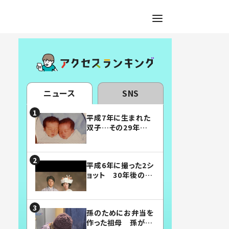
ニュース
SNS
平成7年に生まれた
双子…その29年後
の姿に「漫画みたい」
「素敵すぎる」
平成6年に撮った2シ
ョット 30年後の姿
に…「美男美女」「こ
んな夫婦になりた
い」
孫のためにお弁当を
作った祖母 孫が絶