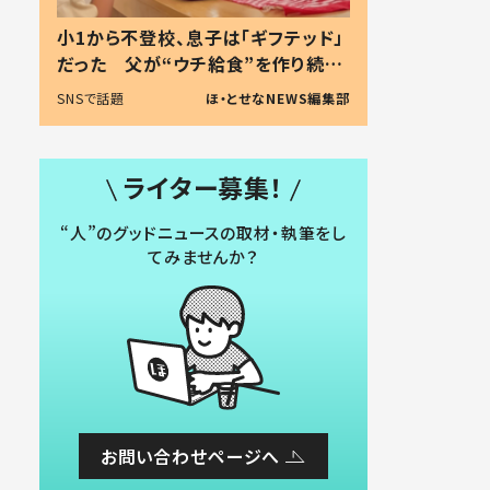
小1から不登校、息子は「ギフテッド」
だった 父が“ウチ給食”を作り続け
る理由とは #令和の親 #令和の子
SNSで話題
ほ・とせなNEWS編集部
ライター募集！
“人”のグッドニュースの取材・執筆をし
てみませんか？
お問い合わせページへ