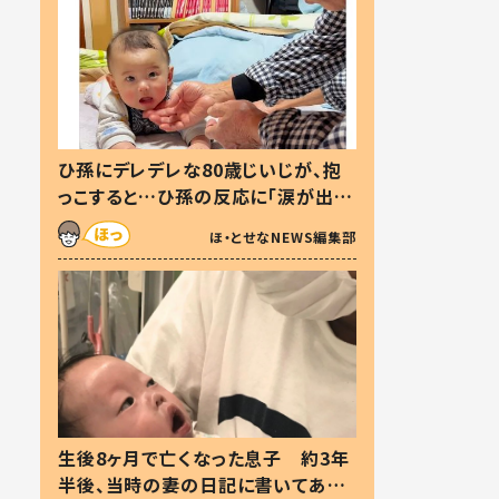
ひ孫にデレデレな80歳じいじが、抱
っこすると…ひ孫の反応に「涙が出ま
した」「可愛くて仕方ない」
ほ・とせなNEWS編集部
生後8ヶ月で亡くなった息子 約3年
半後、当時の妻の日記に書いてあっ