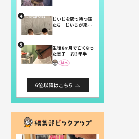
賛したお弁当に「美
味しそう」「お弁当す
ごい」
じいじを駅で待つ孫
たち じいじが来た
瞬間…！？「じいじイ
ケメン」「デレッデレ」
「嬉しくて可愛くてた
生後8ヶ月で亡くなっ
まらない」「幸せにな
た息子 約3年半
れる」
後、当時の妻の日記
に書いてあった本音
とは
6位以降はこちら