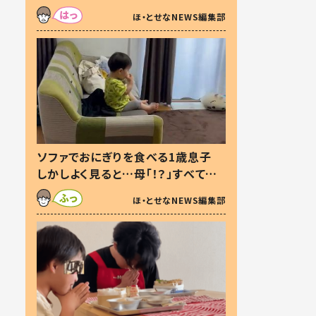
た本音とは
ほ・とせなNEWS編集部
ソファでおにぎりを食べる1歳息子
しかしよく見ると…母「！？」すべてを
察した母の投稿に「可愛いから許
ほ・とせなNEWS編集部
す！」「現行犯〜」