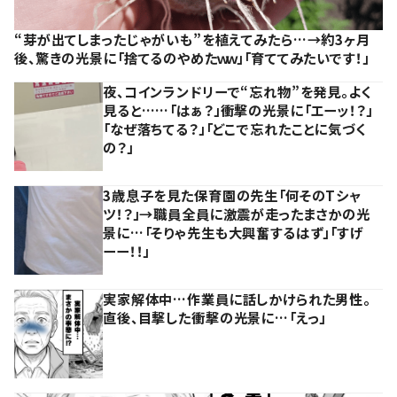
“芽が出てしまったじゃがいも”を植えてみたら…→約3ヶ月
後、驚きの光景に「捨てるのやめたｗｗ」「育ててみたいです！」
夜、コインランドリーで“忘れ物”を発見。よく
見ると……「はぁ？」衝撃の光景に「エーッ！？」
「なぜ落ちてる？」「どこで忘れたことに気づく
の？」
3歳息子を見た保育園の先生「何そのTシャ
ツ！？」→職員全員に激震が走ったまさかの光
景に…「そりゃ先生も大興奮するはず」「すげ
ーー！！」
実家解体中…作業員に話しかけられた男性。
直後、目撃した衝撃の光景に…「えっ」