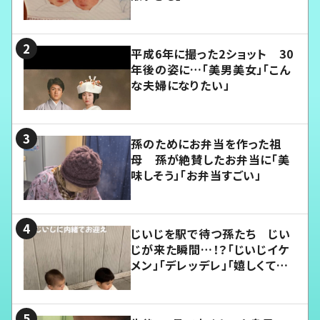
平成6年に撮った2ショット 30
年後の姿に…「美男美女」「こん
な夫婦になりたい」
孫のためにお弁当を作った祖
母 孫が絶賛したお弁当に「美
味しそう」「お弁当すごい」
じいじを駅で待つ孫たち じい
じが来た瞬間…！？「じいじイケ
メン」「デレッデレ」「嬉しくて可
愛くてたまらない」「幸せになれ
る」