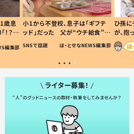
ギフテ
ひ孫にデレデレな80歳じいじ
給食”を
が、抱っこすると…ひ孫の反応に
和の親
「涙が出ました」「可愛くて仕方な
WS編集部
ほ・とせなNEWS編集部
い」
ライター募集！
“人”のグッドニュースの取材・執筆をしてみませんか？