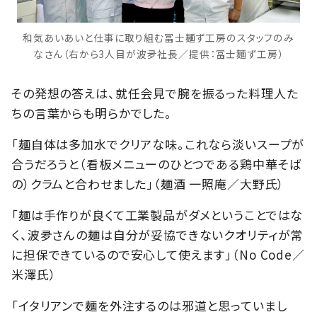
和気あいあいと仕事に取り組む冨士麺ず工房のスタッフのみ
なさん（右から3人目が波夛社長／提供：冨士麵ず工房）
その発想の答えは、就任会見で腕を振るった料理人た
ちの言葉からも明らかでした。
「麺自体は多加水でクリアな味。これなら淡いスープが
合うだろうと（看板メニューのひとつである鶏中華そば
の）クラムと合わせました」（麺酒 一照庵／大野氏）
「麺は手作りが良くて工業製品がダメということではな
く、波夛さんの麺は自分が妥協できないクオリティが常
に担保できているので安心して使えます」（No Code／
米澤氏）
「イタリアンで麺を外注するのは邪道と思っていまし