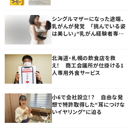
しい」の声
シングルマザーになった途端、
乳がんが発覚 「挑んでいる姿
は美しい」“乳がん経験者専門
フォトサービス”を始める
北海道・札幌の飲食店を救
え！ 商工会議所が仕掛ける1
人専用外食サービス
小6で会社設立！？ 自由な発
想で特許取得した“耳につけな
いイヤリング”に迫る