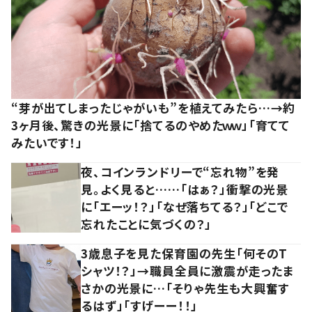
“芽が出てしまったじゃがいも”を植えてみたら…→約
3ヶ月後、驚きの光景に「捨てるのやめたｗｗ」「育てて
みたいです！」
夜、コインランドリーで“忘れ物”を発
見。よく見ると……「はぁ？」衝撃の光景
に「エーッ！？」「なぜ落ちてる？」「どこで
忘れたことに気づくの？」
3歳息子を見た保育園の先生「何そのT
シャツ！？」→職員全員に激震が走ったま
さかの光景に…「そりゃ先生も大興奮す
るはず」「すげーー！！」