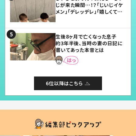
じが来た瞬間…！？「じいじイケ
メン」「デレッデレ」「嬉しくて可
愛くてたまらない」「幸せになれ
る」
生後8ヶ月で亡くなった息子
約3年半後、当時の妻の日記に
書いてあった本音とは
6位以降はこちら