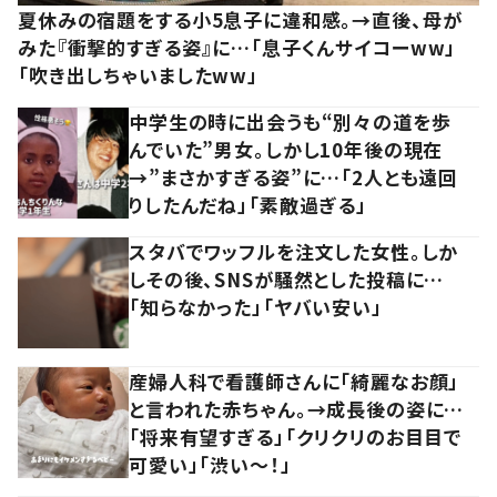
夏休みの宿題をする小5息子に違和感。→直後、母が
みた『衝撃的すぎる姿』に…「息子くんサイコーww」
「吹き出しちゃいましたww」
中学生の時に出会うも“別々の道を歩
んでいた”男女。しかし10年後の現在
→”まさかすぎる姿”に…「2人とも遠回
りしたんだね」「素敵過ぎる」
スタバでワッフルを注文した女性。しか
しその後、SNSが騒然とした投稿に…
「知らなかった」「ヤバい安い」
産婦人科で看護師さんに「綺麗なお顔」
と言われた赤ちゃん。→成長後の姿に…
「将来有望すぎる」「クリクリのお目目で
可愛い」「渋い～！」