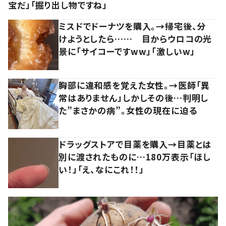
宝だ」「掘り出し物ですね」
ミスドでドーナツを購入。→帰宅後、分
けようとしたら…… 目からウロコの光
景に「サイコーですww」「激しいw」
胸部に違和感を覚えた女性。→医師「異
常はありません」しかしその後…判明し
た”まさかの病”。女性の現在に迫る
ドラッグストアで目薬を購入→目薬とは
別に渡されたものに…180万表示「ほし
い！」「え、なにこれ！！」