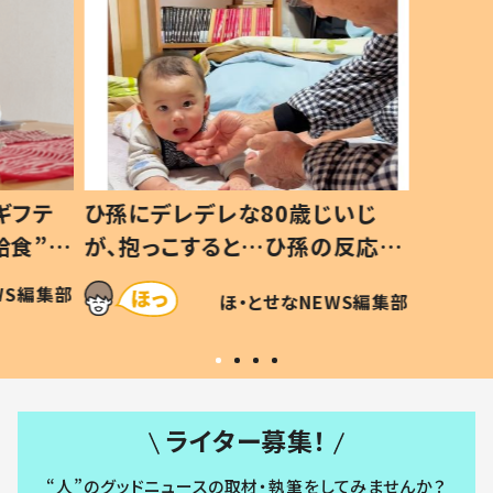
いじ
生後8ヶ月で亡くなった息子 約
ソファ
の反応に
3年半後、当時の妻の日記に書い
子 し
て仕方な
てあった本音とは
すべて
WS編集部
ほ・とせなNEWS編集部
いから
ライター募集！
“人”のグッドニュースの取材・執筆をしてみませんか？