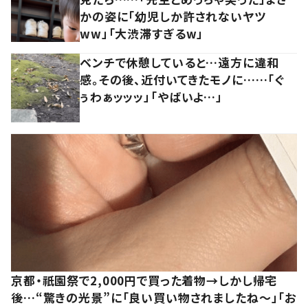
かの姿に「幼児しか許されないヤツ
ww」「大渋滞すぎるw」
ベンチで休憩していると…遠方に違和
感。その後、近付いてきたモノに……「ぐ
ぅわぁッッッ」「やばいよ…」
京都・祇園祭で2,000円で買った着物→しかし帰宅
後…“驚きの光景”に「良い買い物されましたね～」「お