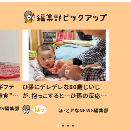
いじ
生後8ヶ月で亡くなった息子 約
ソファ
の反応に
3年半後、当時の妻の日記に書い
子 し
て仕方な
てあった本音とは
すべて
WS編集部
ほ・とせなNEWS編集部
いから