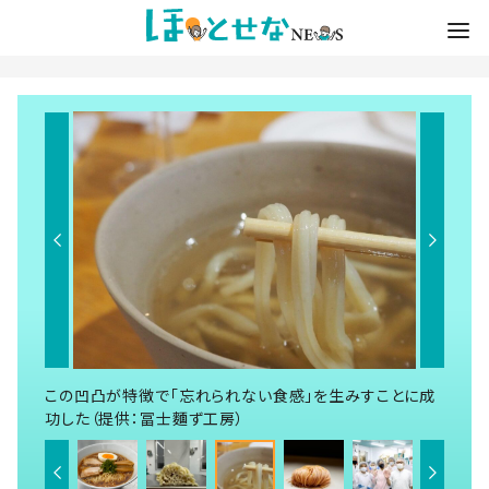
この凹凸が特徴で「忘れられない食感」を生みすことに成
功した（提供：冨士麵ず工房）