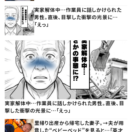
実家解体中…作業員に話しかけられた
男性。直後、目撃した衝撃の光景に…
「えっ」
実家解体中…作業員に話しかけられた男性。直後、目
撃した衝撃の光景に…「えっ」
里帰り出産から帰宅した妻子。→夫が用
意した“ベビーベッド”を見ると…「英才