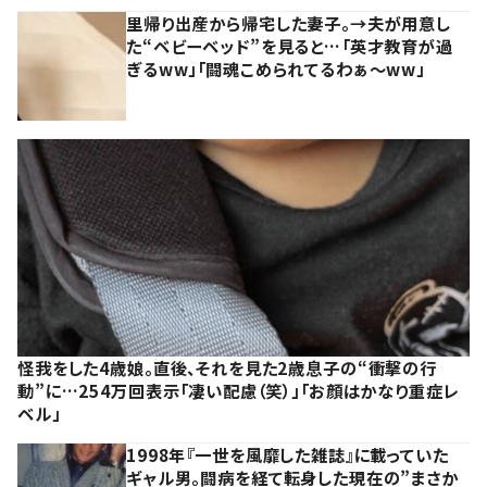
里帰り出産から帰宅した妻子。→夫が用意し
た“ベビーベッド”を見ると…「英才教育が過
ぎるww」「闘魂こめられてるわぁ～ww」
怪我をした4歳娘。直後、それを見た2歳息子の“衝撃の行
動”に…254万回表示「凄い配慮（笑）」「お顔はかなり重症レ
ベル」
1998年『一世を風靡した雑誌』に載っていた
ギャル男。闘病を経て転身した現在の”まさか