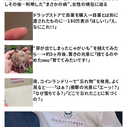
しその後…判明した”まさかの病”。女性の現在に迫る
ドラッグストアで目薬を購入→目薬とは別に
渡されたものに…180万表示「ほしい！」「え、
なにこれ！！」
“芽が出てしまったじゃがいも”を植えてみた
ら…→約3ヶ月後、驚きの光景に「捨てるのや
めたｗｗ」「育ててみたいです！」
夜、コインランドリーで“忘れ物”を発見。よく
見ると……「はぁ？」衝撃の光景に「エーッ！？」
「なぜ落ちてる？」「どこで忘れたことに気づく
の？」