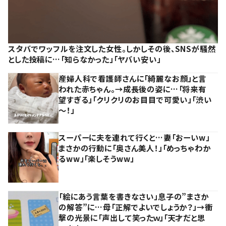
スタバでワッフルを注文した女性。しかしその後、SNSが騒然
とした投稿に…「知らなかった」「ヤバい安い」
産婦人科で看護師さんに「綺麗なお顔」と言
われた赤ちゃん。→成長後の姿に…「将来有
望すぎる」「クリクリのお目目で可愛い」「渋い
～！」
スーパーに夫を連れて行くと…妻「おーいw」
まさかの行動に「奥さん美人！」「めっちゃわか
るww」「楽しそうww」
「絵にあう言葉を書きなさい」息子の”まさか
の解答”に…母「正解でよいでしょうか？」→衝
撃の光景に「声出して笑ったｗ」「天才だと思