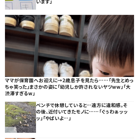
います」
ママが保育園へお迎えに→2歳息子を見たら……「先生とめっ
ちゃ笑った」まさかの姿に「幼児しか許されないヤツww」「大
渋滞すぎるw」
ベンチで休憩していると…遠方に違和感。そ
の後、近付いてきたモノに……「ぐぅわぁッッ
ッ」「やばいよ…」