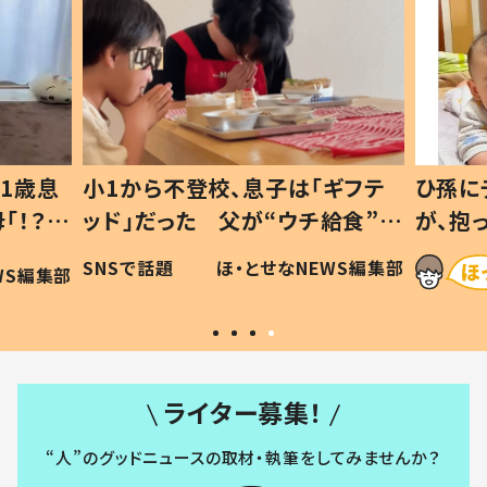
1歳息
小1から不登校、息子は「ギフテ
ひ孫に
「！？」
ッド」だった 父が“ウチ給食”を
が、抱
に「可愛
作り続ける理由とは #令和の親
「涙が
SNSで話題
ほ・とせなNEWS編集部
WS編集部
#令和の子
い」
ライター募集！
“人”のグッドニュースの取材・執筆をしてみませんか？