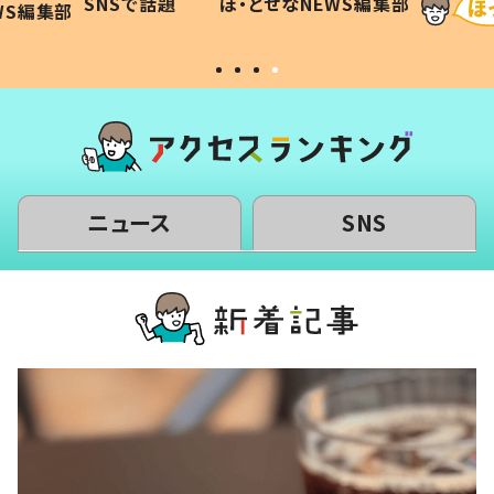
SNSで話題
ほ・とせなNEWS編集部
WS編集部
#令和の子
い」
ニュース
SNS