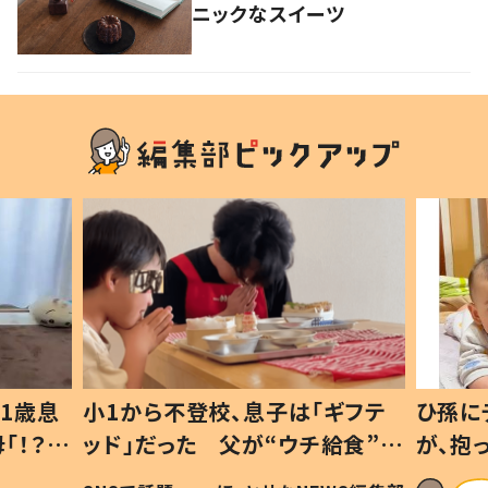
ニックなスイーツ
1歳息
小1から不登校、息子は「ギフテ
ひ孫に
「！？」
ッド」だった 父が“ウチ給食”を
が、抱
に「可愛
作り続ける理由とは #令和の親
「涙が