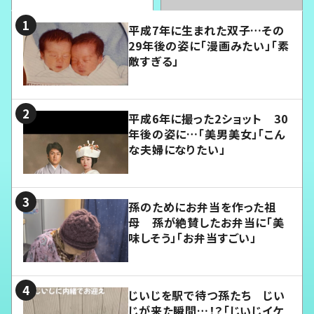
平成7年に生まれた双子…その
29年後の姿に「漫画みたい」「素
敵すぎる」
平成6年に撮った2ショット 30
年後の姿に…「美男美女」「こん
な夫婦になりたい」
孫のためにお弁当を作った祖
母 孫が絶賛したお弁当に「美
味しそう」「お弁当すごい」
じいじを駅で待つ孫たち じい
じが来た瞬間…！？「じいじイケ