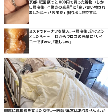
京都・祇園祭で2,000円で買った着物→しか
し帰宅後…“驚きの光景”に「良い買い物され
ましたね～」「お宝だ」「掘り出し物ですね」
ミスドでドーナツを購入。→帰宅後、分けよう
としたら…… 目からウロコの光景に「サイ
コーですww」「激しいw」
胸部に違和感を覚えた女性。→医師「異常はありません」しか