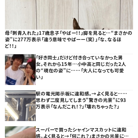
母「刺青入れた」17歳息子「やばー！！」脚を見ると…“まさかの
姿”に277万表示「違う意味でやばーー（笑）」「な、なるほ
ど！！」
「好き同士」だけど付き合っていなかった男
女。それから15年…小中高と同じだった2人
の“現在の姿”に……「大人になっても可愛
い」
駅の電光掲示板に違和感。→よく見ると……
思わず二度見してしまう”驚きの光景”に93
万表示「なんだこれ！？」「壊れちゃった？」
スーパーで買ったシャインマスカットに違和
感。よく見ると→「何これ？」まさかの光景に…