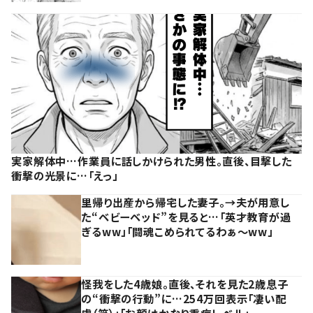
実家解体中…作業員に話しかけられた男性。直後、目撃した
衝撃の光景に…「えっ」
里帰り出産から帰宅した妻子。→夫が用意し
た“ベビーベッド”を見ると…「英才教育が過
ぎるww」「闘魂こめられてるわぁ～ww」
怪我をした4歳娘。直後、それを見た2歳息子
の“衝撃の行動”に…254万回表示「凄い配
慮（笑）」「お顔はかなり重症レベル」