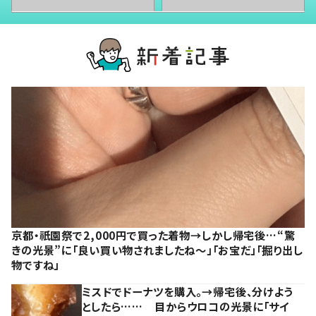
京都・祇園祭で2,000円で買った着物→しかし帰宅後…“驚
きの光景”に「良い買い物されましたね～」「お宝だ」「掘り出し
物ですね」
ミスドでドーナツを購入。→帰宅後、分けよう
としたら…… 目からウロコの光景に「サイ