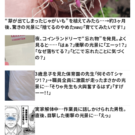
“芽が出てしまったじゃがいも”を植えてみたら…→約3ヶ月
後、驚きの光景に「捨てるのやめたｗｗ」「育ててみたいです！」
夜、コインランドリーで“忘れ物”を発見。よく
見ると……「はぁ？」衝撃の光景に「エーッ！？」
「なぜ落ちてる？」「どこで忘れたことに気づく
の？」
3歳息子を見た保育園の先生「何そのTシャ
ツ！？」→職員全員に激震が走ったまさかの光
景に…「そりゃ先生も大興奮するはず」「すげ
ーー！！」
実家解体中…作業員に話しかけられた男性。
直後、目撃した衝撃の光景に…「えっ」