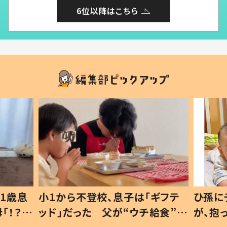
6位以降はこちら
1歳息
小1から不登校、息子は「ギフテ
ひ孫に
「！？」
ッド」だった 父が“ウチ給食”を
が、抱