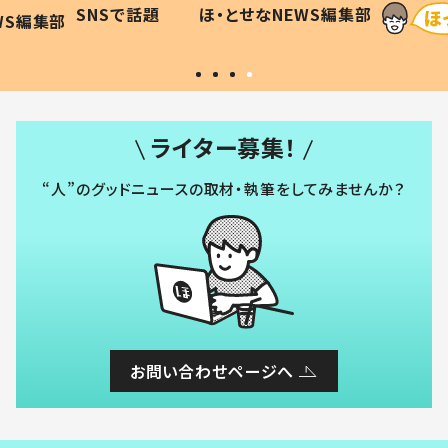
に「可愛
作り続ける理由とは #令和の親
「涙が
SNSで話題
ほ・とせなNEWS編集部
WS編集部
#令和の子
い」
ライター募集！
“人”のグッドニュースの取材・執筆をしてみませんか？
お問い合わせページへ