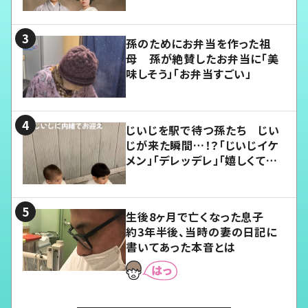
孫のためにお弁当を作った祖
母 孫が絶賛したお弁当に「美
味しそう」「お弁当すごい」
じいじを駅で待つ孫たち じい
じが来た瞬間…！？「じいじイケ
メン」「デレッデレ」「嬉しくて可
愛くてたまらない」「幸せになれ
る」
生後8ヶ月で亡くなった息子
約3年半後、当時の妻の日記に
書いてあった本音とは