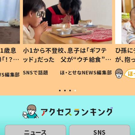
1歳息
小1から不登校、息子は「ギフテ
ひ孫に
「！？」
ッド」だった 父が“ウチ給食”を
が、抱
に「可愛
作り続ける理由とは #令和の親
「涙が
SNSで話題
ほ・とせなNEWS編集部
WS編集部
#令和の子
い」
ニュース
SNS