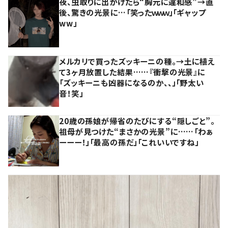
夜、虫取りに出かけたら“胸元に違和感”→直
後、驚きの光景に…「笑ったｗｗｗ」「ギャップ
ww」
メルカリで買ったズッキーニの種。→土に植え
て3ヶ月放置した結果……『衝撃の光景』に
「ズッキーニも凶器になるのか、、」「野太い
音！笑」
20歳の孫娘が帰省のたびにする“隠しごと”。
祖母が見つけた“まさかの光景”に……「わぁ
ーーー！」「最高の孫だ」「これいいですね」