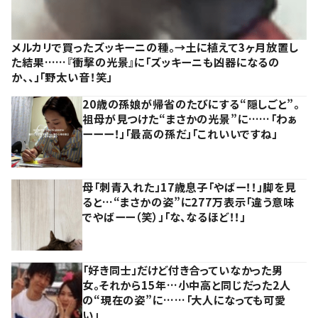
メルカリで買ったズッキーニの種。→土に植えて3ヶ月放置し
た結果……『衝撃の光景』に「ズッキーニも凶器になるの
か、、」「野太い音！笑」
20歳の孫娘が帰省のたびにする“隠しごと”。
祖母が見つけた“まさかの光景”に……「わぁ
ーーー！」「最高の孫だ」「これいいですね」
母「刺青入れた」17歳息子「やばー！！」脚を見
ると…“まさかの姿”に277万表示「違う意味
でやばーー（笑）」「な、なるほど！！」
「好き同士」だけど付き合っていなかった男
女。それから15年…小中高と同じだった2人
の“現在の姿”に……「大人になっても可愛
い」