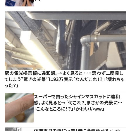
駅の電光掲示板に違和感。→よく見ると……思わず二度見し
てしまう”驚きの光景”に93万表示「なんだこれ！？」「壊れちゃ
った？」
スーパーで買ったシャインマスカットに違和
感。よく見ると→「何これ？」まさかの光景に…
「こんなところに！？」「かわいいww」
体調不良の妻に…夫「俺に全部任せろ」しか