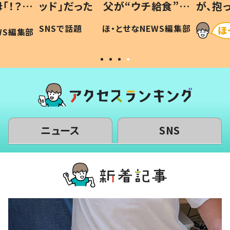
「！？」
ッド」だった 父が“ウチ給食”を
が、抱
に「可愛
作り続ける理由とは #令和の親
「涙が
SNSで話題
ほ・とせなNEWS編集部
WS編集部
#令和の子
い」
ニュース
SNS