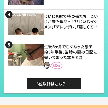
じいじを駅で待つ孫たち じい
じが来た瞬間…！？「じいじイケ
メン」「デレッデレ」「嬉しくて可
愛くてたまらない」「幸せになれ
る」
生後8ヶ月で亡くなった息子
約3年半後、当時の妻の日記に
書いてあった本音とは
6位以降はこちら