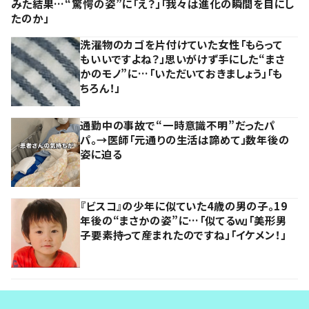
みた結果…“驚愕の姿”に「え？」「我々は進化の瞬間を目にし
たのか」
洗濯物のカゴを片付けていた女性「もらって
もいいですよね？」思いがけず手にした“まさ
かのモノ”に…「いただいておきましょう」「も
ちろん！」
通勤中の事故で“一時意識不明”だったパ
パ。→医師「元通りの生活は諦めて」数年後の
姿に迫る
『ビスコ』の少年に似ていた4歳の男の子。19
年後の“まさかの姿”に…「似てるｗ」「美形男
子要素持って産まれたのですね」「イケメン！」