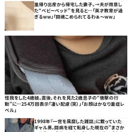
里帰り出産から帰宅した妻子。→夫が用意し
た“ベビーベッド”を見ると…「英才教育が過
ぎるww」「闘魂こめられてるわぁ～ww」
怪我をした4歳娘。直後、それを見た2歳息子の“衝撃の行
動”に…254万回表示「凄い配慮（笑）」「お顔はかなり重症レ
ベル」
1998年『一世を風靡した雑誌』に載っていた
ギャル男。闘病を経て転身した現在の”まさか