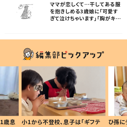
ママが恋しくて…干してある服
を抱きしめる3歳娘に「可愛す
ぎて泣けちゃいます」「胸がキュ
ッとなりました」
1歳息
小1から不登校、息子は「ギフテ
ひ孫に