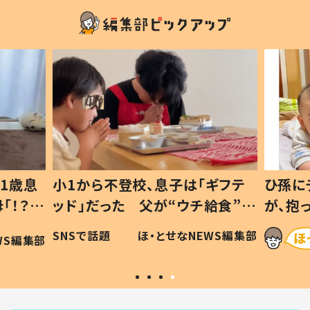
1歳息
小1から不登校、息子は「ギフテ
ひ孫に
「！？」
ッド」だった 父が“ウチ給食”を
が、抱
に「可愛
作り続ける理由とは #令和の親
「涙が
SNSで話題
ほ・とせなNEWS編集部
WS編集部
#令和の子
い」