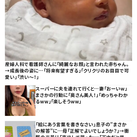
産婦人科で看護師さんに「綺麗なお顔」と言われた赤ちゃん。
→成長後の姿に…「将来有望すぎる」「クリクリのお目目で可
愛い」「渋い～！」
スーパーに夫を連れて行くと…妻「おーいw」
まさかの行動に「奥さん美人！」「めっちゃわか
るww」「楽しそうww」
「絵にあう言葉を書きなさい」息子の”まさか
の解答”に…母「正解でよいでしょうか？」→衝