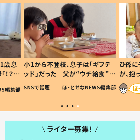
歳息
小1から不登校、息子は「ギフテ
ひ孫にデレ
？」
ッド」だった 父が“ウチ給食”を
が、抱っこ
可愛
作り続ける理由とは #令和の親
「涙が出ま
SNSで話題
ほ・とせなNEWS編集部
編集部
#令和の子
い」
ライター募集！