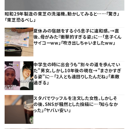
昭和29年製造の東芝の洗濯機。動かしてみると……「驚き」
「東芝恐るべし」
夏休みの宿題をする小5息子に違和感。→直
後、母がみた『衝撃的すぎる姿』に…「息子くん
サイコーww」「吹き出しちゃいましたww」
中学生の時に出会うも“別々の道を歩んでい
た”男女。しかし10年後の現在→”まさかすぎ
る姿”に…「2人とも遠回りしたんだね」「素敵
過ぎる」
スタバでワッフルを注文した女性。しかしそ
の後、SNSが騒然とした投稿に…「知らなか
った」「ヤバい安い」