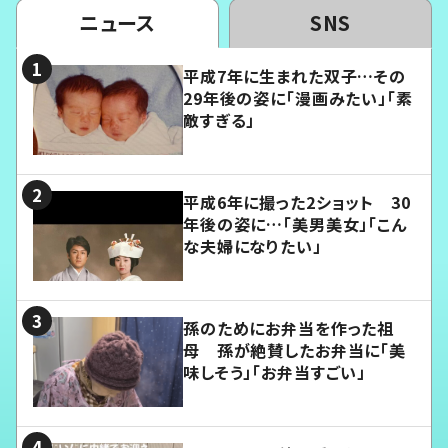
ニュース
SNS
平成7年に生まれた双子…その
29年後の姿に「漫画みたい」「素
敵すぎる」
平成6年に撮った2ショット 30
年後の姿に…「美男美女」「こん
な夫婦になりたい」
孫のためにお弁当を作った祖
母 孫が絶賛したお弁当に「美
味しそう」「お弁当すごい」