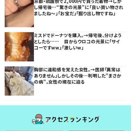
京都・祇園祭で2,000円で買った着物→しか
し帰宅後…“驚きの光景”に「良い買い物され
ましたね～」「お宝だ」「掘り出し物ですね」
ミスドでドーナツを購入。→帰宅後、分けよう
としたら…… 目からウロコの光景に「サイ
コーですww」「激しいw」
胸部に違和感を覚えた女性。→医師「異常は
ありません」しかしその後…判明した”まさか
の病”。女性の現在に迫る