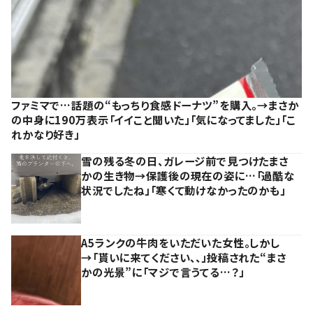
ファミマで…話題の“もっちり食感ドーナツ”を購入。→まさか
の中身に190万表示「イイこと聞いた」「気になってました」「こ
れかなり好き」
雪の残る冬の日、ガレージ前で見つけたまさ
かの生き物→保護後の現在の姿に…「過酷な
状況でしたね」「寒くて動けなかったのかも」
A5ランクの牛肉をいただいた女性。しかし
→「貰いに来てください、、」投稿された“まさ
かの光景”に「マジで言うてる…？」