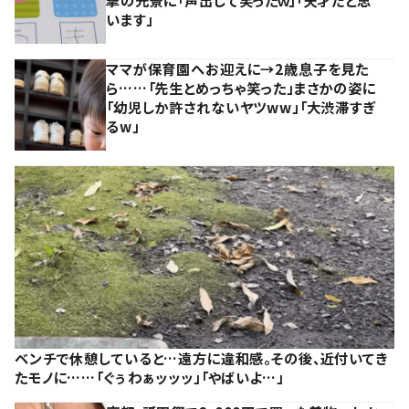
撃の光景に「声出して笑ったｗ」「天才だと思
います」
ママが保育園へお迎えに→2歳息子を見た
ら……「先生とめっちゃ笑った」まさかの姿に
「幼児しか許されないヤツww」「大渋滞すぎ
るw」
ベンチで休憩していると…遠方に違和感。その後、近付いてき
たモノに……「ぐぅわぁッッッ」「やばいよ…」