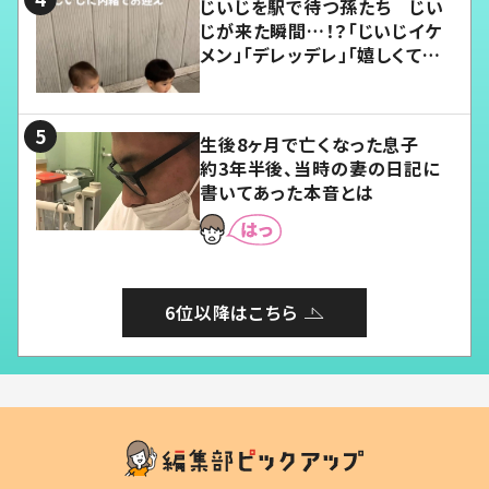
じいじを駅で待つ孫たち じい
じが来た瞬間…！？「じいじイケ
メン」「デレッデレ」「嬉しくて可
愛くてたまらない」「幸せになれ
る」
生後8ヶ月で亡くなった息子
約3年半後、当時の妻の日記に
書いてあった本音とは
6位以降はこちら