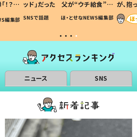
ウチ給食”を
が、抱っこすると…ひ孫の反応に
 #令和の親
「涙が出ました」「可愛くて仕方な
なNEWS編集部
ほ・とせなNEWS編集部
い」
ニュース
SNS