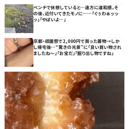
ベンチで休憩していると…遠方に違和感。そ
の後、近付いてきたモノに……「ぐぅわぁッッ
ッ」「やばいよ…」
京都・祇園祭で2,000円で買った着物→しか
し帰宅後…“驚きの光景”に「良い買い物され
ましたね～」「お宝だ」「掘り出し物ですね」