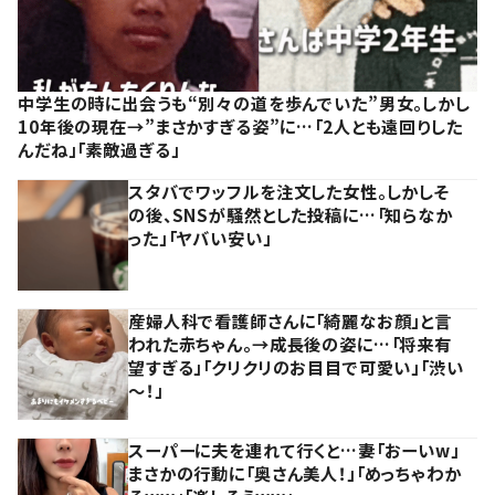
中学生の時に出会うも“別々の道を歩んでいた”男女。しかし
10年後の現在→”まさかすぎる姿”に…「2人とも遠回りした
んだね」「素敵過ぎる」
スタバでワッフルを注文した女性。しかしそ
の後、SNSが騒然とした投稿に…「知らなか
った」「ヤバい安い」
産婦人科で看護師さんに「綺麗なお顔」と言
われた赤ちゃん。→成長後の姿に…「将来有
望すぎる」「クリクリのお目目で可愛い」「渋い
～！」
スーパーに夫を連れて行くと…妻「おーいw」
まさかの行動に「奥さん美人！」「めっちゃわか