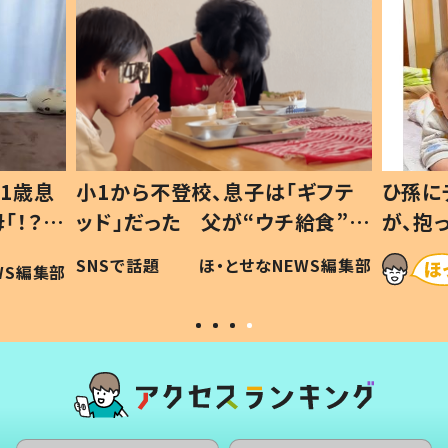
1歳息
小1から不登校、息子は「ギフテ
ひ孫に
「！？」
ッド」だった 父が“ウチ給食”を
が、抱
に「可愛
作り続ける理由とは #令和の親
「涙が
SNSで話題
ほ・とせなNEWS編集部
WS編集部
#令和の子
い」