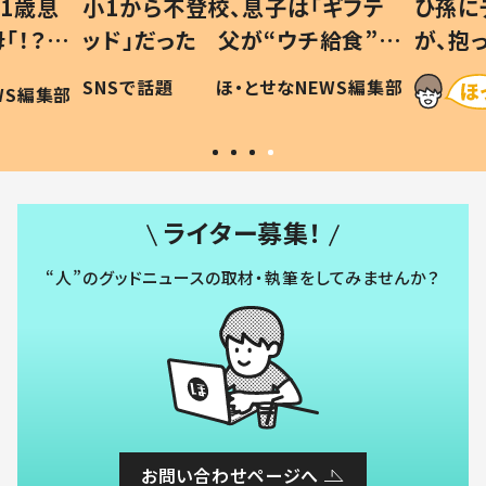
1歳息
小1から不登校、息子は「ギフテ
ひ孫に
「！？」
ッド」だった 父が“ウチ給食”を
が、抱
に「可愛
作り続ける理由とは #令和の親
「涙が
SNSで話題
ほ・とせなNEWS編集部
WS編集部
#令和の子
い」
ライター募集！
“人”のグッドニュースの取材・執筆をしてみませんか？
お問い合わせページへ