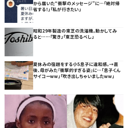
から届いた“衝撃のメッセージ”に…「絶対帰
省する！」「私が行きたい」
昭和29年製造の東芝の洗濯機。動かしてみ
ると……「驚き」「東芝恐るべし」
夏休みの宿題をする小5息子に違和感。→直
後、母がみた『衝撃的すぎる姿』に…「息子くん
サイコーww」「吹き出しちゃいましたww」