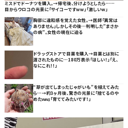
ミスドでドーナツを購入。→帰宅後、分けようとしたら……
目からウロコの光景に「サイコーですww」「激しいw」
胸部に違和感を覚えた女性。→医師「異常は
ありません」しかしその後…判明した”まさか
の病”。女性の現在に迫る
ドラッグストアで目薬を購入→目薬とは別に
渡されたものに…180万表示「ほしい！」「え、
なにこれ！！」
“芽が出てしまったじゃがいも”を植えてみた
ら…→約3ヶ月後、驚きの光景に「捨てるのや
めたｗｗ」「育ててみたいです！」