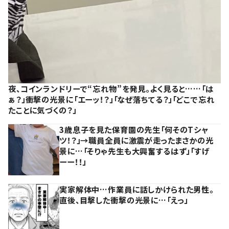
夜、コインランドリーで“忘れ物”を発見。よく見ると……「は
ぁ？」衝撃の光景に「エーッ！？」「なぜ落ちてる？」「どこで忘れ
たことに気づくの？」
3歳息子を見た保育園の先生「何そのTシャ
ツ！？」→職員全員に激震が走ったまさかの光
景に…「そりゃ先生も大興奮するはず」「すげ
ーー！！」
実家解体中…作業員に話しかけられた男性。
直後、目撃した衝撃の光景に…「えっ」