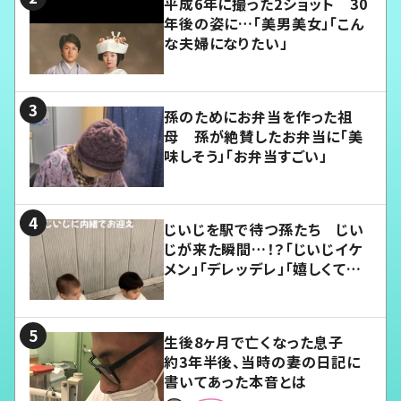
平成6年に撮った2ショット 30
年後の姿に…「美男美女」「こん
な夫婦になりたい」
孫のためにお弁当を作った祖
母 孫が絶賛したお弁当に「美
味しそう」「お弁当すごい」
じいじを駅で待つ孫たち じい
じが来た瞬間…！？「じいじイケ
メン」「デレッデレ」「嬉しくて可
愛くてたまらない」「幸せになれ
る」
生後8ヶ月で亡くなった息子
約3年半後、当時の妻の日記に
書いてあった本音とは