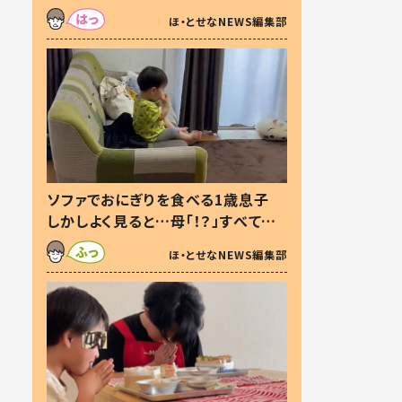
た本音とは
ほ・とせなNEWS編集部
ソファでおにぎりを食べる1歳息子
しかしよく見ると…母「！？」すべてを
察した母の投稿に「可愛いから許
ほ・とせなNEWS編集部
す！」「現行犯〜」