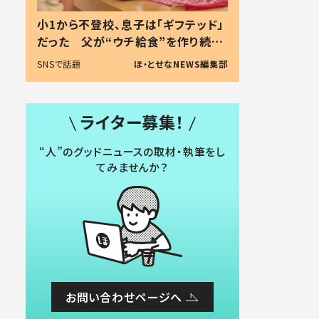
小1から不登校、息子は「ギフテッド」
だった 父が“ウチ給食”を作り続け
る理由とは #令和の親 #令和の子
SNSで話題
ほ・とせなNEWS編集部
ライター募集！
“人”のグッドニュースの取材・執筆をし
てみませんか？
お問い合わせページへ