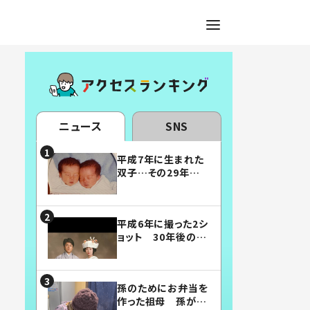
ニュース
SNS
平成7年に生まれた
双子…その29年後
の姿に「漫画みたい」
「素敵すぎる」
平成6年に撮った2シ
ョット 30年後の姿
に…「美男美女」「こ
んな夫婦になりた
い」
孫のためにお弁当を
作った祖母 孫が絶