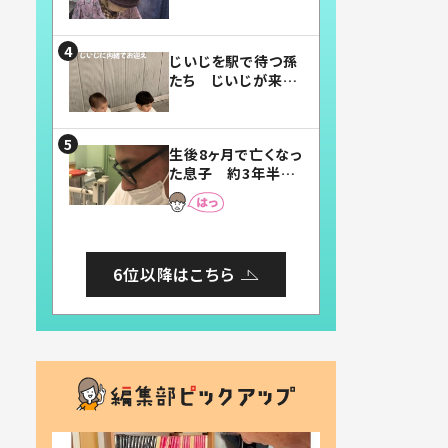
賛したお弁当に「美
味しそう」「お弁当す
ごい」
じいじを駅で待つ孫
たち じいじが来た
瞬間…！？「じいじイ
ケメン」「デレッデレ」
「嬉しくて可愛くてた
生後8ヶ月で亡くなっ
まらない」「幸せにな
た息子 約3年半
れる」
後、当時の妻の日記
に書いてあった本音
とは
6位以降はこちら