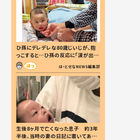
ひ孫にデレデレな80歳じいじが、抱
っこすると…ひ孫の反応に「涙が出ま
した」「可愛くて仕方ない」
ほ・とせなNEWS編集部
生後8ヶ月で亡くなった息子 約3年
半後、当時の妻の日記に書いてあっ