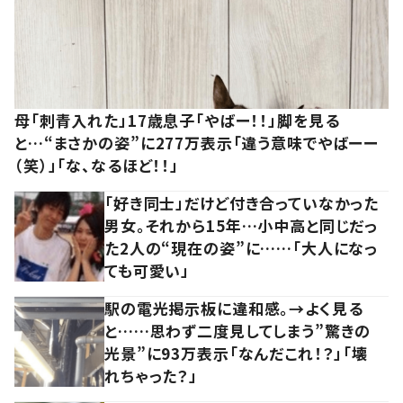
母「刺青入れた」17歳息子「やばー！！」脚を見る
と…“まさかの姿”に277万表示「違う意味でやばーー
（笑）」「な、なるほど！！」
「好き同士」だけど付き合っていなかった
男女。それから15年…小中高と同じだっ
た2人の“現在の姿”に……「大人になっ
ても可愛い」
駅の電光掲示板に違和感。→よく見る
と……思わず二度見してしまう”驚きの
光景”に93万表示「なんだこれ！？」「壊
れちゃった？」