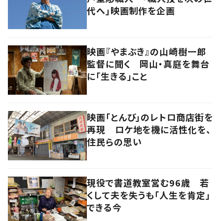
代へ」映画制作を企画
映画『やまぶき』の山崎樹一郎
監督に聞く 岡山・真庭を舞台
に「生きる」こと
映画「とんび」のレトロ商店街を
再現 ロケ地を機に活性化を、
住民らの思い
現役で書道教室営む96歳 若
くして夫を失うも「人生を肯定」
できる今