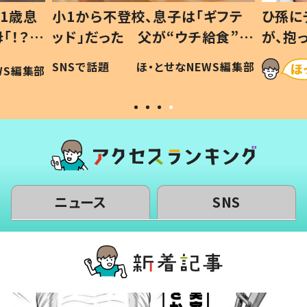
1歳息
小1から不登校、息子は「ギフテ
ひ孫に
「！？」
ッド」だった 父が“ウチ給食”を
が、抱
に「可愛
作り続ける理由とは #令和の親
「涙が
SNSで話題
ほ・とせなNEWS編集部
WS編集部
#令和の子
い」
ニュース
SNS