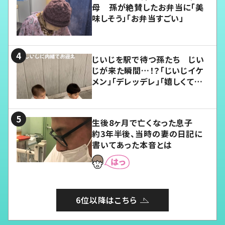
母 孫が絶賛したお弁当に「美
味しそう」「お弁当すごい」
じいじを駅で待つ孫たち じい
じが来た瞬間…！？「じいじイケ
メン」「デレッデレ」「嬉しくて可
愛くてたまらない」「幸せになれ
る」
生後8ヶ月で亡くなった息子
約3年半後、当時の妻の日記に
書いてあった本音とは
6位以降はこちら