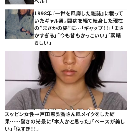
ベル」
1998年『一世を風靡した雑誌』に載って
いたギャル男。闘病を経て転身した現在
の”まさかの姿”に…「ギャップ！！」「まさ
かすぎる」「今も昔もかっこいい」「素晴
らしい」
スッピン女性→戸田恵梨香さん風メイクをした結
果……驚きの光景に「本人かと思った」「ベースが美し
い」「似すぎ！！」