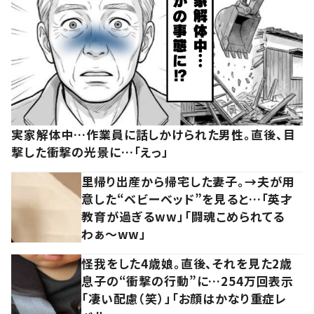
実家解体中…作業員に話しかけられた男性。直後、目
撃した衝撃の光景に…「えっ」
里帰り出産から帰宅した妻子。→夫が用
意した“ベビーベッド”を見ると…「英才
教育が過ぎるww」「闘魂こめられてる
わぁ～ww」
怪我をした4歳娘。直後、それを見た2歳
息子の“衝撃の行動”に…254万回表示
「凄い配慮（笑）」「お顔はかなり重症レ