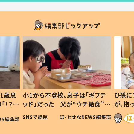
1歳息
小1から不登校、息子は「ギフテ
ひ孫に
「！？」
ッド」だった 父が“ウチ給食”を
が、抱
に「可愛
作り続ける理由とは #令和の親
「涙が
SNSで話題
ほ・とせなNEWS編集部
WS編集部
#令和の子
い」