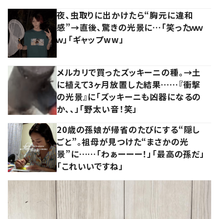
夜、虫取りに出かけたら“胸元に違和
感”→直後、驚きの光景に…「笑ったｗｗ
ｗ」「ギャップww」
メルカリで買ったズッキーニの種。→土
に植えて3ヶ月放置した結果……『衝撃
の光景』に「ズッキーニも凶器になるの
か、、」「野太い音！笑」
20歳の孫娘が帰省のたびにする“隠し
ごと”。祖母が見つけた“まさかの光
景”に……「わぁーーー！」「最高の孫だ」
「これいいですね」