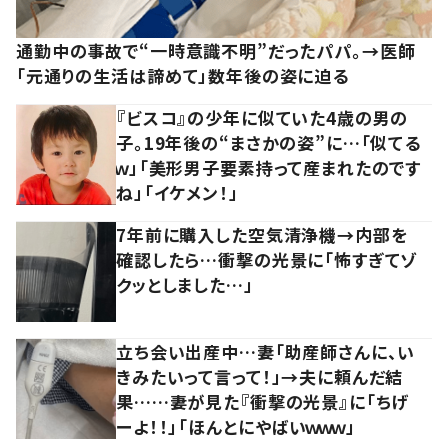
通勤中の事故で“一時意識不明”だったパパ。→医師
「元通りの生活は諦めて」数年後の姿に迫る
『ビスコ』の少年に似ていた4歳の男の
子。19年後の“まさかの姿”に…「似てる
ｗ」「美形男子要素持って産まれたのです
ね」「イケメン！」
7年前に購入した空気清浄機→内部を
確認したら…衝撃の光景に「怖すぎてゾ
クッとしました…」
立ち会い出産中…妻「助産師さんに、い
きみたいって言って！」→夫に頼んだ結
果……妻が見た『衝撃の光景』に「ちげ
ーよ！！」「ほんとにやばいｗｗｗ」