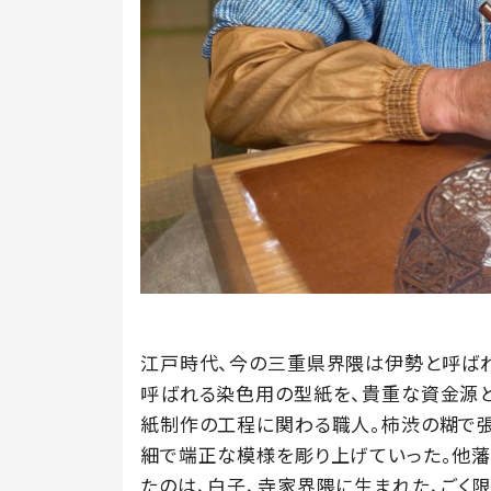
江戸時代、今の三重県界隈は伊勢と呼ばれ
呼ばれる染色用の型紙を、貴重な資金源と
紙制作の工程に関わる職人。柿渋の糊で張
細で端正な模様を彫り上げていった。他藩
たのは、白子、寺家界隈に生まれた、ごく