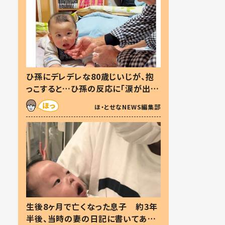
ひ孫にデレデレな80歳じいじが、抱
っこすると…ひ孫の反応に「涙が出ま
した」「可愛くて仕方ない」
ほ・とせなNEWS編集部
生後8ヶ月で亡くなった息子 約3年
半後、当時の妻の日記に書いてあっ