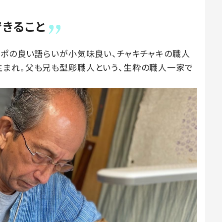
できること
ンポの良い語らいが小気味良い、チャキチャキの職人
生まれ。父も兄も型彫職人という、生粋の職人一家で