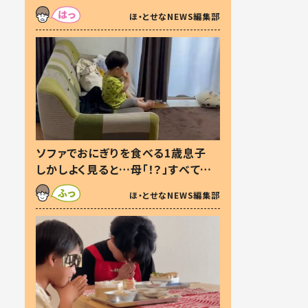
た本音とは
ほ・とせなNEWS編集部
ソファでおにぎりを食べる1歳息子
しかしよく見ると…母「！？」すべてを
察した母の投稿に「可愛いから許
ほ・とせなNEWS編集部
す！」「現行犯〜」