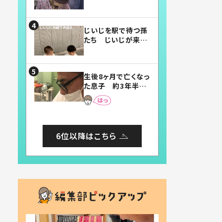
賛したお弁当に「美
味しそう」「お弁当す
ごい」
じいじを駅で待つ孫
たち じいじが来た
瞬間…！？「じいじイ
ケメン」「デレッデレ」
「嬉しくて可愛くてた
生後8ヶ月で亡くなっ
まらない」「幸せにな
た息子 約3年半
れる」
後、当時の妻の日記
に書いてあった本音
とは
6位以降はこちら