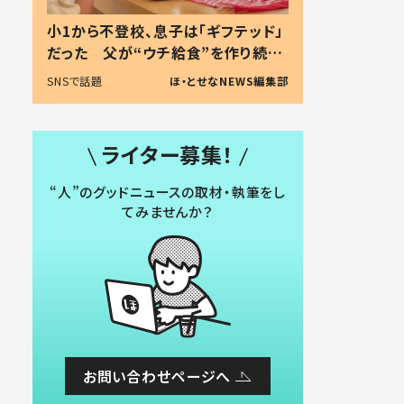
小1から不登校、息子は「ギフテッド」
だった 父が“ウチ給食”を作り続け
る理由とは #令和の親 #令和の子
SNSで話題
ほ・とせなNEWS編集部
ライター募集！
“人”のグッドニュースの取材・執筆をし
てみませんか？
お問い合わせページへ