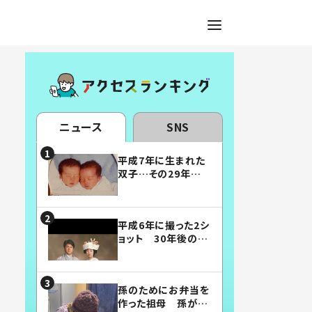
ニュース
SNS
平成7年に生まれた
双子…その29年後
の姿に「漫画みたい」
「素敵すぎる」
平成6年に撮った2シ
ョット 30年後の姿
に…「美男美女」「こ
んな夫婦になりた
い」
孫のためにお弁当を
作った祖母 孫が絶