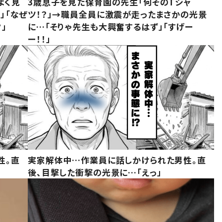
よく見
3歳息子を見た保育園の先生「何そのTシャ
」「なぜ
ツ！？」→職員全員に激震が走ったまさかの光景
」
に…「そりゃ先生も大興奮するはず」「すげー
ー！！」
性。直
実家解体中…作業員に話しかけられた男性。直
後、目撃した衝撃の光景に…「えっ」