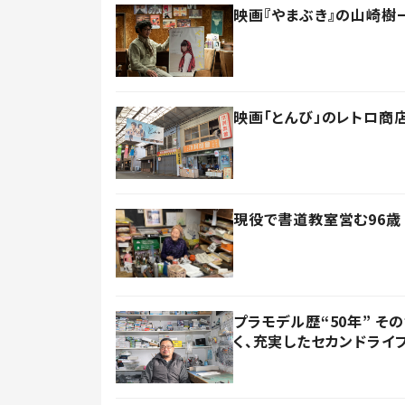
映画『やまぶき』の山崎樹
映画「とんび」のレトロ商
現役で書道教室営む96歳
プラモデル歴“50年” 
く、充実したセカンドライ