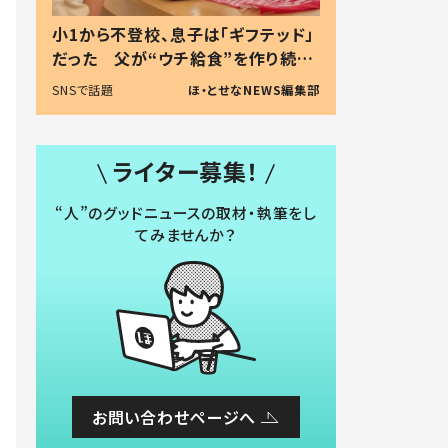
小1から不登校、息子は「ギフテッド」
だった 父が“ウチ給食”を作り続け
る理由とは #令和の親 #令和の子
SNSで話題
ほ・とせなNEWS編集部
ライター募集！
“人”のグッドニュースの取材・執筆をし
てみませんか？
お問い合わせページへ