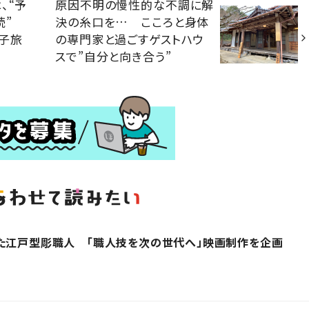
、“予
原因不明の慢性的な不調に解
連続”
決の糸口を… こころと身体
子旅
の専門家と過ごすゲストハウ
スで”自分と向き合う”
た江戸型彫職人 「職人技を次の世代へ」映画制作を企画