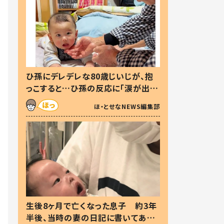
ひ孫にデレデレな80歳じいじが、抱
っこすると…ひ孫の反応に「涙が出ま
した」「可愛くて仕方ない」
ほ・とせなNEWS編集部
生後8ヶ月で亡くなった息子 約3年
半後、当時の妻の日記に書いてあっ