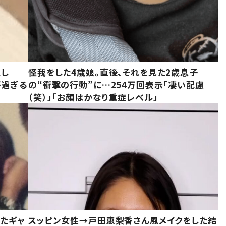
意し
怪我をした4歳娘。直後、それを見た2歳息子
が過ぎる
の“衝撃の行動”に…254万回表示「凄い配慮
（笑）」「お顔はかなり重症レベル」
いたギャ
スッピン女性→戸田恵梨香さん風メイクをした結