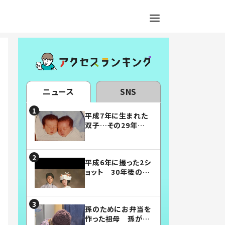
ニュース
SNS
平成7年に生まれた
双子…その29年後
の姿に「漫画みたい」
「素敵すぎる」
平成6年に撮った2シ
ョット 30年後の姿
に…「美男美女」「こ
んな夫婦になりた
い」
孫のためにお弁当を
作った祖母 孫が絶