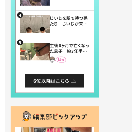
賛したお弁当に「美
味しそう」「お弁当す
ごい」
じいじを駅で待つ孫
たち じいじが来た
瞬間…！？「じいじイ
ケメン」「デレッデレ」
「嬉しくて可愛くてた
生後8ヶ月で亡くなっ
まらない」「幸せにな
た息子 約3年半
れる」
後、当時の妻の日記
に書いてあった本音
とは
6位以降はこちら