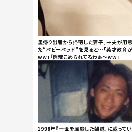
里帰り出産から帰宅した妻子。→夫が用
た“ベビーベッド”を見ると…「英才教育
ww」「闘魂こめられてるわぁ～ww」
1998年『一世を風靡した雑誌』に載って