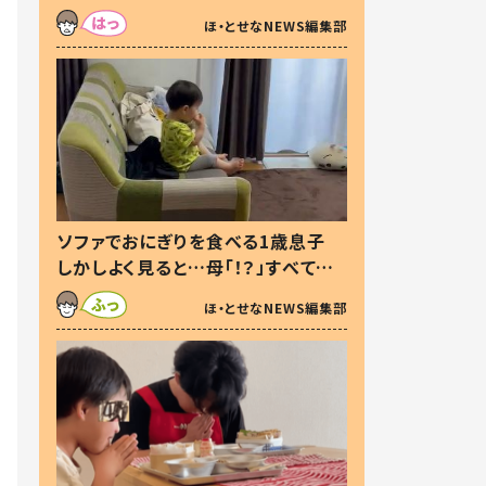
た本音とは
ほ・とせなNEWS編集部
ソファでおにぎりを食べる1歳息子
しかしよく見ると…母「！？」すべてを
察した母の投稿に「可愛いから許
ほ・とせなNEWS編集部
す！」「現行犯〜」