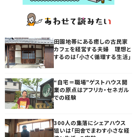
田園地帯にある癒しの古民家
カフェを経営する夫婦 理想と
するのは「小さく循環する生活」
“自宅＝職場”ゲストハウス開
業の原点はアフリカ・セネガル
での経験
300人の集落にシェアハウス
狙いは「田舎でまわす小さな経