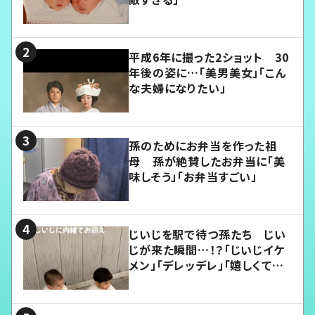
平成6年に撮った2ショット 30
年後の姿に…「美男美女」「こん
な夫婦になりたい」
孫のためにお弁当を作った祖
母 孫が絶賛したお弁当に「美
味しそう」「お弁当すごい」
じいじを駅で待つ孫たち じい
じが来た瞬間…！？「じいじイケ
メン」「デレッデレ」「嬉しくて可
愛くてたまらない」「幸せになれ
る」