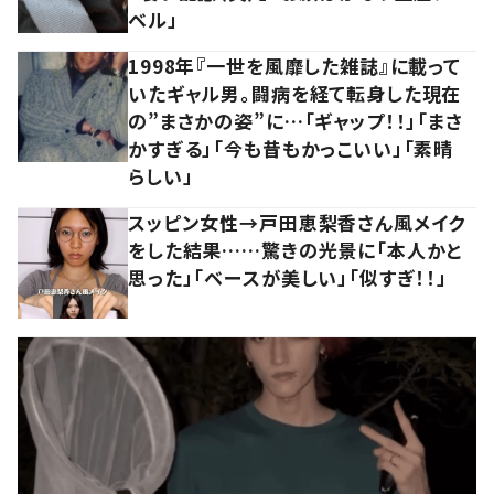
ベル」
1998年『一世を風靡した雑誌』に載って
いたギャル男。闘病を経て転身した現在
の”まさかの姿”に…「ギャップ！！」「まさ
かすぎる」「今も昔もかっこいい」「素晴
らしい」
スッピン女性→戸田恵梨香さん風メイク
をした結果……驚きの光景に「本人かと
思った」「ベースが美しい」「似すぎ！！」