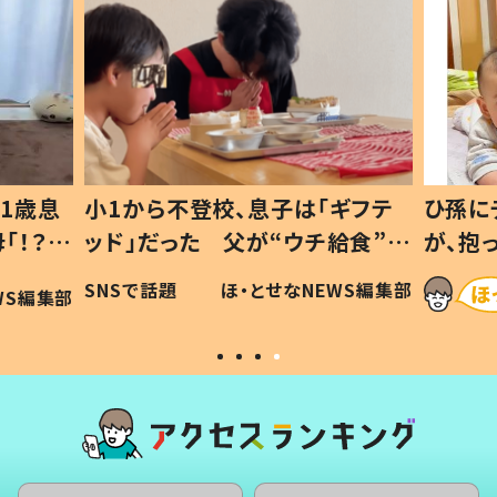
1歳息
小1から不登校、息子は「ギフテ
ひ孫に
「！？」
ッド」だった 父が“ウチ給食”を
が、抱
に「可愛
作り続ける理由とは #令和の親
「涙が
SNSで話題
ほ・とせなNEWS編集部
WS編集部
#令和の子
い」