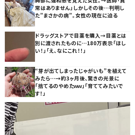
胸部に違和感を覚えた女性。→医師「異
常はありません」しかしその後…判明し
た”まさかの病”。女性の現在に迫る
ドラッグストアで目薬を購入→目薬とは
別に渡されたものに…180万表示「ほし
い！」「え、なにこれ！！」
“芽が出てしまったじゃがいも”を植えて
みたら…→約3ヶ月後、驚きの光景に
「捨てるのやめたｗｗ」「育ててみたいで
す！」