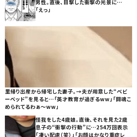
男性。直後、目撃した衝撃の光景に…
「えっ」
里帰り出産から帰宅した妻子。→夫が用意した“ベビ
ーベッド”を見ると…「英才教育が過ぎるww」「闘魂こ
められてるわぁ～ww」
怪我をした4歳娘。直後、それを見た2歳
息子の“衝撃の行動”に…254万回表示
「凄い配慮（笑）」「お顔はかなり重症レ