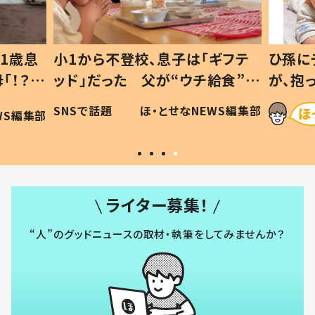
1歳息
小1から不登校、息子は「ギフテ
ひ孫に
「！？」
ッド」だった 父が“ウチ給食”を
が、抱
に「可愛
作り続ける理由とは #令和の親
「涙が
SNSで話題
ほ・とせなNEWS編集部
WS編集部
#令和の子
い」
ライター募集！
“人”のグッドニュースの取材・執筆をしてみませんか？