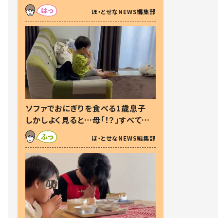
た本音とは
ほ・とせなNEWS編集部
ソファでおにぎりを食べる1歳息子
しかしよく見ると…母「！？」すべてを
察した母の投稿に「可愛いから許
ほ・とせなNEWS編集部
す！」「現行犯〜」