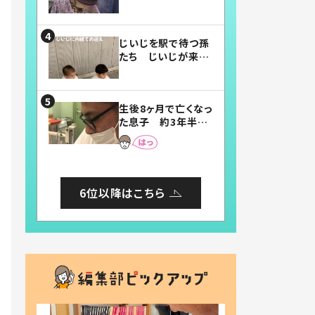
賛したお弁当に「美
味しそう」「お弁当す
ごい」
じいじを駅で待つ孫
たち じいじが来た
瞬間…！？「じいじイ
ケメン」「デレッデレ」
「嬉しくて可愛くてた
生後8ヶ月で亡くなっ
まらない」「幸せにな
た息子 約3年半
れる」
後、当時の妻の日記
に書いてあった本音
とは
6位以降はこちら