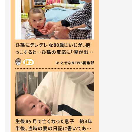
ひ孫にデレデレな80歳じいじが、抱
っこすると…ひ孫の反応に「涙が出ま
した」「可愛くて仕方ない」
ほ・とせなNEWS編集部
生後8ヶ月で亡くなった息子 約3年
半後、当時の妻の日記に書いてあっ