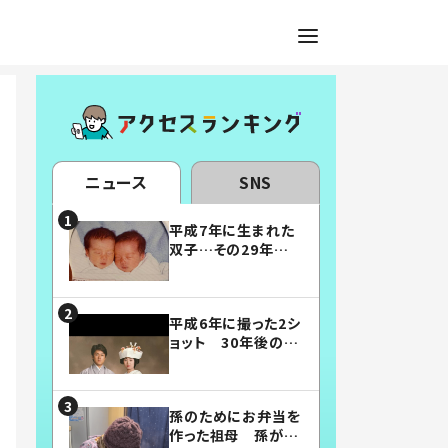
ニュース
SNS
平成7年に生まれた
双子…その29年後
の姿に「漫画みたい」
「素敵すぎる」
平成6年に撮った2シ
ョット 30年後の姿
に…「美男美女」「こ
んな夫婦になりた
い」
孫のためにお弁当を
作った祖母 孫が絶