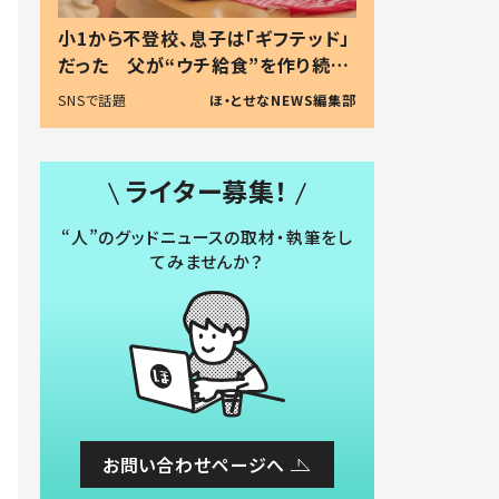
小1から不登校、息子は「ギフテッド」
だった 父が“ウチ給食”を作り続け
る理由とは #令和の親 #令和の子
SNSで話題
ほ・とせなNEWS編集部
ライター募集！
“人”のグッドニュースの取材・執筆をし
てみませんか？
お問い合わせページへ