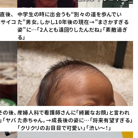
直後、
中学生の時に出会うも“別々の道を歩んでい
んサイコ
た”男女。しかし10年後の現在→”まさかすぎる
姿”に…「2人とも遠回りしたんだね」「素敵過ぎ
る」
その後、
産婦人科で看護師さんに「綺麗なお顔」と言われ
」「ヤバ
た赤ちゃん。→成長後の姿に…「将来有望すぎる」
「クリクリのお目目で可愛い」「渋い～！」