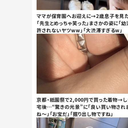
ママが保育園へお迎えに→2歳息子を見
「先生とめっちゃ笑った」まさかの姿に「幼
許されないヤツww」「大渋滞すぎるw」
京都・祇園祭で2,000円で買った着物→
宅後…“驚きの光景”に「良い買い物され
ね～」「お宝だ」「掘り出し物ですね」