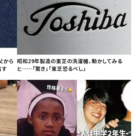
父から
昭和29年製造の東芝の洗濯機。動かしてみる
省す
と……「驚き」「東芝恐るべし」