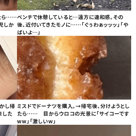
たら……
ベンチで休憩していると…遠方に違和感。その
児しか
後、近付いてきたモノに……「ぐぅわぁッッッ」「や
ばいよ…」
しかし帰
ミスドでドーナツを購入。→帰宅後、分けようとし
ました
たら…… 目からウロコの光景に「サイコーです
ww」「激しいw」