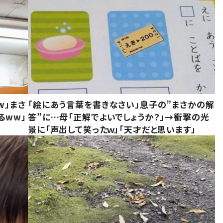
w」まさ
「絵にあう言葉を書きなさい」息子の”まさかの解
るww」
答”に…母「正解でよいでしょうか？」→衝撃の光
景に「声出して笑ったｗ」「天才だと思います」