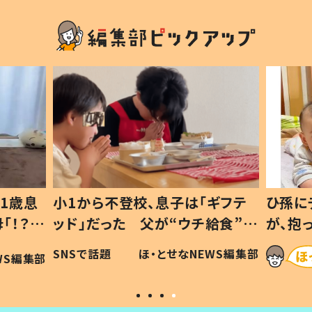
1歳息
小1から不登校、息子は「ギフテ
ひ孫に
「！？」
ッド」だった 父が“ウチ給食”を
が、抱
に「可愛
作り続ける理由とは #令和の親
「涙が
SNSで話題
ほ・とせなNEWS編集部
WS編集部
#令和の子
い」