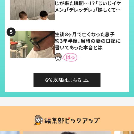
じが来た瞬間…！？「じいじイケ
メン」「デレッデレ」「嬉しくて可
愛くてたまらない」「幸せになれ
る」
生後8ヶ月で亡くなった息子
約3年半後、当時の妻の日記に
書いてあった本音とは
6位以降はこちら