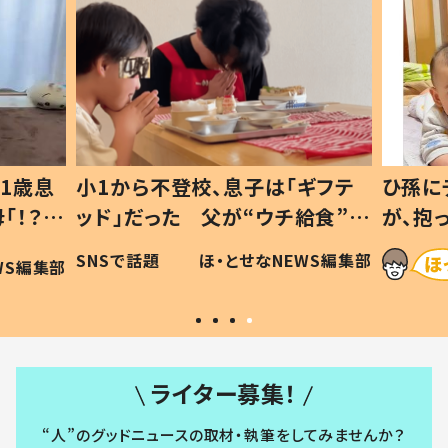
1歳息
小1から不登校、息子は「ギフテ
ひ孫に
「！？」
ッド」だった 父が“ウチ給食”を
が、抱
に「可愛
作り続ける理由とは #令和の親
「涙が
SNSで話題
ほ・とせなNEWS編集部
WS編集部
#令和の子
い」
ライター募集！
“人”のグッドニュースの取材・執筆をしてみませんか？