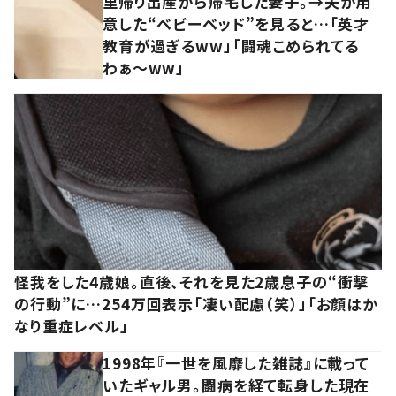
里帰り出産から帰宅した妻子。→夫が用
意した“ベビーベッド”を見ると…「英才
教育が過ぎるww」「闘魂こめられてる
わぁ～ww」
怪我をした4歳娘。直後、それを見た2歳息子の“衝撃
の行動”に…254万回表示「凄い配慮（笑）」「お顔はか
なり重症レベル」
1998年『一世を風靡した雑誌』に載って
いたギャル男。闘病を経て転身した現在