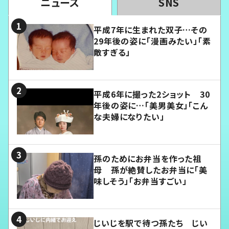
ニュース
SNS
平成7年に生まれた双子…その
29年後の姿に「漫画みたい」「素
敵すぎる」
平成6年に撮った2ショット 30
年後の姿に…「美男美女」「こん
な夫婦になりたい」
孫のためにお弁当を作った祖
母 孫が絶賛したお弁当に「美
味しそう」「お弁当すごい」
じいじを駅で待つ孫たち じい