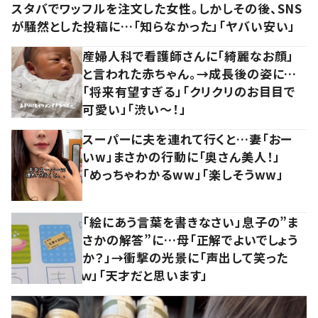
スタバでワッフルを注文した女性。しかしその後、SNS
が騒然とした投稿に…「知らなかった」「ヤバい安い」
産婦人科で看護師さんに「綺麗なお顔」
と言われた赤ちゃん。→成長後の姿に…
「将来有望すぎる」「クリクリのお目目で
可愛い」「渋い～！」
スーパーに夫を連れて行くと…妻「おー
いw」まさかの行動に「奥さん美人！」
「めっちゃわかるww」「楽しそうww」
「絵にあう言葉を書きなさい」息子の”ま
さかの解答”に…母「正解でよいでしょう
か？」→衝撃の光景に「声出して笑った
ｗ」「天才だと思います」