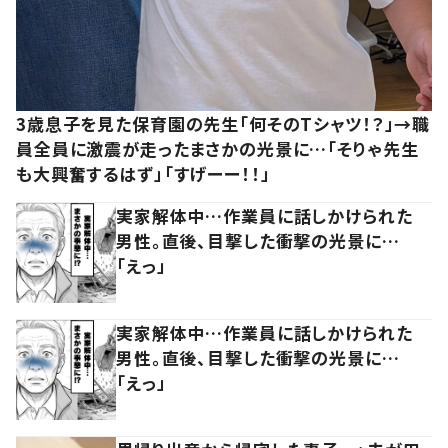
3歳息子を見た保育園の先生「何そのTシャツ！？」→職
員全員に激震が走ったまさかの光景に…「そりゃ先生
も大興奮するはず」「すげーー！！」
実家解体中…作業員に話しかけられた
男性。直後、目撃した衝撃の光景に…
「えっ」
実家解体中…作業員に話しかけられた
男性。直後、目撃した衝撃の光景に…
「えっ」