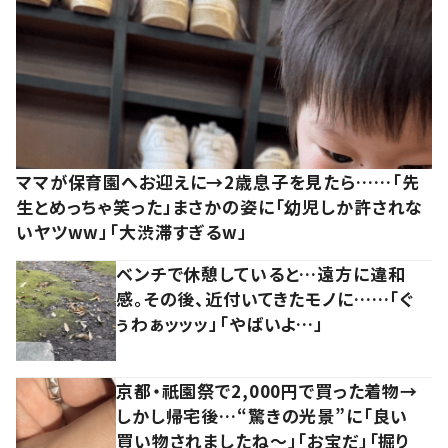
ママが保育園へお迎えに→2歳息子を見たら……「先
生とめっちゃ笑った」まさかの姿に「幼児しか許されな
いヤツww」「大渋滞すぎるw」
ベンチで休憩していると…遠方に違和
感。その後、近付いてきたモノに……「ぐ
ぅわぁッッッ」「やばいよ…」
京都・祇園祭で2,000円で買った着物→
しかし帰宅後…“驚きの光景”に「良い
買い物されましたね～」「お宝だ」「掘り