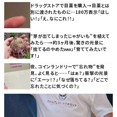
ドラッグストアで目薬を購入→目薬とは
別に渡されたものに…180万表示「ほし
い！」「え、なにこれ！！」
“芽が出てしまったじゃがいも”を植えて
みたら…→約3ヶ月後、驚きの光景に
「捨てるのやめたｗｗ」「育ててみたいで
す！」
夜、コインランドリーで“忘れ物”を発
見。よく見ると……「はぁ？」衝撃の光景
に「エーッ！？」「なぜ落ちてる？」「どこで
忘れたことに気づくの？」